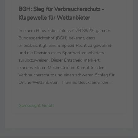
BGH: Sieg für Verbraucherschutz -
Klagewelle für Wettanbieter
In einem Hinweisbeschluss (I ZR 88/23) gab der
Bundesgerichtshof (BGH) bekannt, dass
er beabsichtigt, einem Spieler Recht zu gewähren
und die Revision eines Sportwettenanbieters
zurückzuweisen. Dieser Entscheid markiert
einen weiteren Meilenstein im Kampf für den
Verbraucherschutz und einen schweren Schlag für
Online-Wettanbieter. Hannes Beuck, einer der
Gründer von Gamesright, dem Prozessfinanzierer
gegen illegale Online-Sportwetten: “Der
Hinweisbeschluss ist ein großer Sieg für ...
Gamesright GmbH