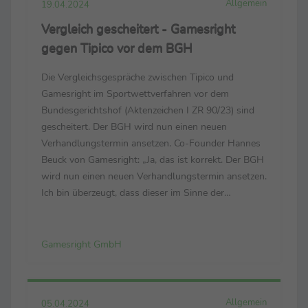
Allgemein
19.04.2024
Vergleich gescheitert - Gamesright
gegen Tipico vor dem BGH
Die Vergleichsgespräche zwischen Tipico und
Gamesright im Sportwettverfahren vor dem
Bundesgerichtshof (Aktenzeichen I ZR 90/23) sind
gescheitert. Der BGH wird nun einen neuen
Verhandlungstermin ansetzen. Co-Founder Hannes
Beuck von Gamesright: „Ja, das ist korrekt. Der BGH
wird nun einen neuen Verhandlungstermin ansetzen.
Ich bin überzeugt, dass dieser im Sinne der
Verbraucher entscheiden wird. Diese konnten nicht
ahnen, dass namhafte Anbieter verbotene
Sportwetten angeboten haben." Nun k...
Gamesright GmbH
Allgemein
05.04.2024