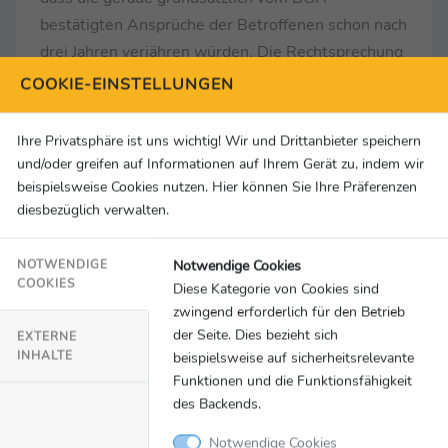
bestätigten Ansprüche der Betroffenen schon nach
drei Jahren verjähren würden. Die Rechtsprechung
sieht dies überwiegend anders und geht davon
COOKIE-EINSTELLUNGEN
aus, dass die Wetten der letzten zehn Jahre
rückabgewickelt und die Zahlungen der Spieler
Ihre Privatsphäre ist uns wichtig! Wir und Drittanbieter speichern
erstattet werden müssen. Eine Klärung dieser
und/oder greifen auf Informationen auf Ihrem Gerät zu, indem wir
Frage durch den Bundesgerichtshof wird für
beispielsweise Cookies nutzen. Hier können Sie Ihre Präferenzen
diesbezüglich verwalten.
Rechtsklarheit sorgen und dazu beitragen, zu
gerechten Lösungen zu kommen.“
Notwendige Cookies
NOTWENDIGE
COOKIES
Diese Kategorie von Cookies sind
Wohl alle Sportwettanbieter haben jahrelange
zwingend erforderlich für den Betrieb
gegen das grundsätzliche Verbot verstoßen, ohne
der Seite. Dies bezieht sich
EXTERNE
Erlaubnis Glücksspiele im Internet anzubieten.
INHALTE
beispielsweise auf sicherheitsrelevante
Eine Auswertung zahlreicher Klagen ergibt, dass
Funktionen und die Funktionsfähigkeit
zumeist auch gegen weitere Spielerschutzgesetze
des Backends.
verstoßen wurde. So sei auf verbotene Online-
Notwendige Cookies