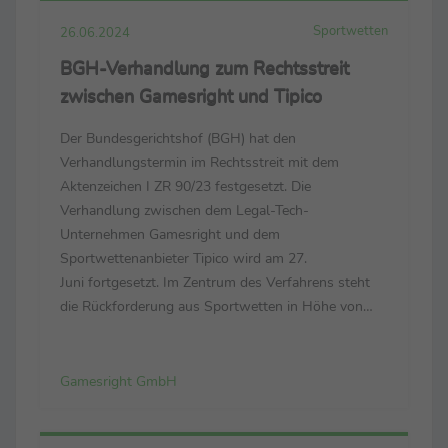
Sportwetten
26.06.2024
BGH-Verhandlung zum Rechtsstreit
zwischen Gamesright und Tipico
Der Bundesgerichtshof (BGH) hat den
Verhandlungstermin im Rechtsstreit mit dem
Aktenzeichen I ZR 90/23 festgesetzt. Die
Verhandlung zwischen dem Legal-Tech-
Unternehmen Gamesright und dem
Sportwettenanbieter Tipico wird am 27.
Juni fortgesetzt. Im Zentrum des Verfahrens steht
die Rückforderung aus Sportwetten in Höhe von
3.719,26 Euro, die ein Verbraucher zwischen den
Jahren 2013 und 2018 beim Anbieter verlor. Tipico
besaß in diesem Zeitraum keine offizielle
Gamesright GmbH
Sportwettlizenz, was die Wetten ...