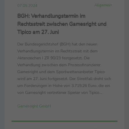
Allgemein
07.05.2024
BGH: Verhandlungstermin im
Rechtsstreit zwischen Gamesright und
Tipico am 27. Juni
Der Bundesgerichtshof (BGH) hat den neuen
Verhandlungstermin im Rechtsstreit mit dem
Aktenzeichen I ZR 90/23 festgesetzt. Die
Verhandlung zwischen dem Prozessfinanzierer
Gamesright und dem Sportwettenanbieter Tipico
wird am 27. Juni fortgesetzt. Der Streitfall dreht sich
um Forderungen in Höhe von 3.719,26 Euro, die ein
von Gamesright vertretener Spieler von Tipico
zurückfordert. Der Spieler hatte diesen Betrag
Gamesright GmbH
zwischen den Jahren 2013 und 2018 beim Anbieter
verloren. Die vorherigen ...