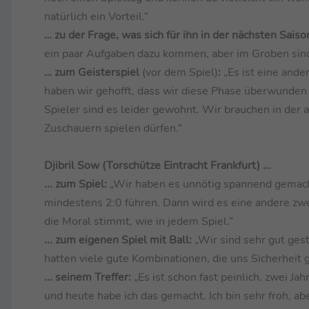
natürlich ein Vorteil.“
… zu der Frage, was sich für ihn in der nächsten Sais
ein paar Aufgaben dazu kommen, aber im Groben sind w
… zum Geisterspiel
(vor dem Spiel)
:
„Es ist eine ande
haben wir gehofft, dass wir diese Phase überwunden 
Spieler sind es leider gewohnt. Wir brauchen in der a
Zuschauern spielen dürfen.“
Djibril Sow (Torschütze Eintracht Frankfurt) ...
... zum Spiel:
„Wir haben es unnötig spannend gemacht
mindestens 2:0 führen. Dann wird es eine andere zwei
die Moral stimmt, wie in jedem Spiel.“
... zum eigenen Spiel mit Ball:
„Wir sind sehr gut ges
hatten viele gute Kombinationen, die uns Sicherheit g
... seinem Treffer:
„Es ist schon fast peinlich, zwei Ja
und heute habe ich das gemacht. Ich bin sehr froh, abe