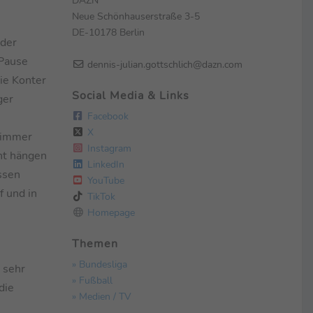
Neue Schönhauserstraße 3-5
DE-10178 Berlin
 der
 Pause
dennis-julian.gottschlich@dazn.com
ie Konter
Social Media & Links
ger
Facebook
X
u immer
Instagram
cht hängen
LinkedIn
ssen
YouTube
f und in
TikTok
Homepage
Themen
» Bundesliga
n sehr
» Fußball
die
» Medien / TV