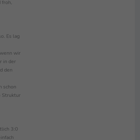
 froh,
so. Es lag
r wenn wir
r in der
nd den
n schon
e Struktur
lich 3:0
einfach