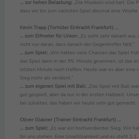
... zur hohen Belastung:
„Die Muskeln sind hart. Die P
dass wir bis zum nächsten Spiel diesmal eine Woche
Kevin Trapp (Torhüter Eintracht Frankfurt) …
… zum Elfmeter für Union:
„Es sieht sehr danach aus, 
nicht nur daran, dass danach der Gegentreffer fällt.“
… zum Spiel:
„Wir hatten viele Chancen das Spiel früh
das Spiel dann in der 95. Minute gewinnen, ist das er
letzten Minute noch treffen. Heute war es aber eine
Sieg mehr als verdient.“
... zum eigenen Spiel mit Ball:
„Das Spiel mit Ball wa
gut gespielt, aber da nur in der ersten Halbzeit. Uns
bei zuhalten, das haben wir heute sehr gut gemacht.
Oliver Glasner (Trainer Eintracht Frankfurt) ...
... zum Spiel:
„Es war ein hochverdienter Sieg. Wir ha
für uns stehen. Eine Unachtsamkeit und es steht 1:1.