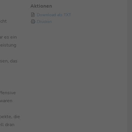
Aktionen
Download als TXT
icht
Drucken
r es ein
Leistung
ssen, das
ffensive
 waren
pekte, die
ll dran