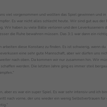
 uns viel vorgenommen und wollten das Spiel gewinnen und in
ämpfer. Es war nicht alles schlecht heute. Wir sind gut aus der
g. Wir haben zu viele Bälle verloren und den Leverkusenern d
besser die Ruhe bewahren müssen. Das 3:1 war dann ein richti
arbeiten diese Konstanz zu finden. Es ist schwierig, wenn d
 Leverkusen eine sehr gute Mannschaft, aber wir dürfen uns ni
en weiter nach oben. Da kommen wir nur zusammen hin. Wir mü
 schaffen werden. Die letzten Jahre ging es immer steil bergau
kämpfen.“
, aber es war ein super Spiel. Es war sehr intensiv und ich bi
hritt nach vorne, der uns wieder ein wenig Selbstvertrauen für 
tig.“