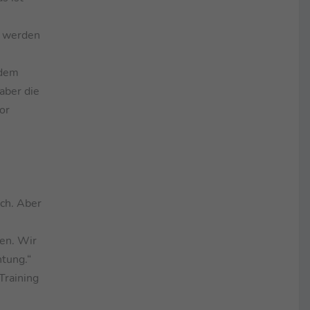
ch werden
zdem
aber die
or
ich. Aber
ben. Wir
htung.“
Training