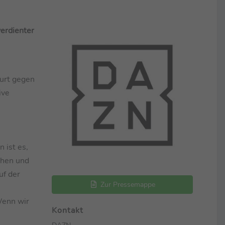
erdienter
furt gegen
ive
 ist es,
chen und
uf der
Zur Pressemappe
Wenn wir
Kontakt
DAZN