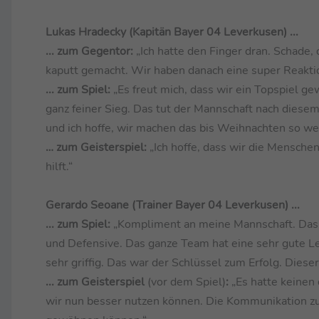
Lukas Hradecky (Kapitän Bayer 04 Leverkusen) ...
... zum Gegentor:
„Ich hatte den Finger dran. Schade, d
kaputt gemacht. Wir haben danach eine super Reaktion
... zum Spiel:
„Es freut mich, dass wir ein Topspiel g
ganz feiner Sieg. Das tut der Mannschaft nach diesem 
und ich hoffe, wir machen das bis Weihnachten so wei
… zum Geisterspiel:
„Ich hoffe, dass wir die Mensche
hilft.“
Gerardo Seoane (Trainer Bayer 04 Leverkusen) ...
... zum Spiel:
„Kompliment an meine Mannschaft. Das wa
und Defensive. Das ganze Team hat eine sehr gute 
sehr griffig. Das war der Schlüssel zum Erfolg. Dieser
... zum Geisterspiel
(vor dem Spiel)
:
„Es hatte keinen 
wir nun besser nutzen können. Die Kommunikation zu