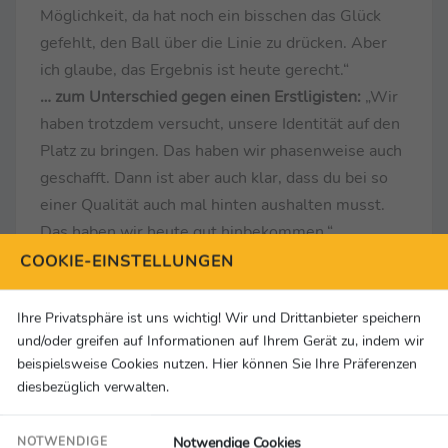
Möglichkeit, da hat noch ein bisschen das Glück
gefehlt, den Ball über die Linie zu drücken. Aber
ich glaube, das Ergebnis ist heute gerecht.“
… zum Unterschied gegen einen Erstligisten:
„Wir
haben trotzdem versucht, unsere Identität auf den
Platz zu bringen. Das haben wir phasenweise auch
geschafft. Dann ist aber auch klar, dass du bei so
einer Qualität auch mal hinten aushalten musst.
Das haben wir heute gut hinbekommen.“
… zur Unterstützung der Fans:
„Wir haben noch
COOKIE-EINSTELLUNGEN
lange keinen Aufstieg erreicht. Jetzt gilt es, zu
Hause noch einmal eine richtig gute Leistung
Ihre Privatsphäre ist uns wichtig! Wir und Drittanbieter speichern
abzurufen. Aber es ist Wahnsinn, was unsere Fans
und/oder greifen auf Informationen auf Ihrem Gerät zu, indem wir
beispielsweise Cookies nutzen. Hier können Sie Ihre Präferenzen
die komplette Saison auswärts und zu Hause
diesbezüglich verwalten.
zaubern. Wir sind eine richtige Einheit geworden.“
… zur Ausgangslage für das Rückspiel:
„Wir haben
Notwendige Cookies
NOTWENDIGE