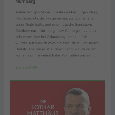
Nürnberg
Außerdem spricht der 35-Jährige über Jürgen Klopp,
Pep Guardiola, der ihn gerne mal als Co-Trainer an
seiner Seite hätte, und eine mögliche Sensations-
Rückkehr nach Nürnberg. Ilkay Gündogan ... ... über
sein erstes Jahr bei Galatasaray Istanbul: "Ich
wusste, auf was ich mich einlasse. Neue Liga, neues
Umfeld. Die Türkei ist auch ein Land, wo ich selbst
vorher noch nie gelebt habe. Wir fühlen uns sehr
wohl. Wir sind sehr glücklich in der Stadt. Der Klub
Sky Sport-PR
hat ein enormes Potenzial, ...