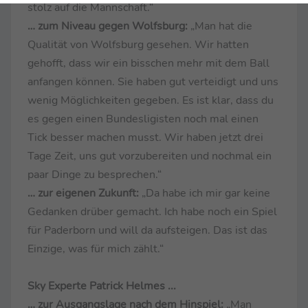
stolz auf die Mannschaft.“
… zum Niveau gegen Wolfsburg:
„Man hat die
Qualität von Wolfsburg gesehen. Wir hatten
gehofft, dass wir ein bisschen mehr mit dem Ball
anfangen können. Sie haben gut verteidigt und uns
wenig Möglichkeiten gegeben. Es ist klar, dass du
es gegen einen Bundesligisten noch mal einen
Tick besser machen musst. Wir haben jetzt drei
Tage Zeit, uns gut vorzubereiten und nochmal ein
paar Dinge zu besprechen.“
… zur eigenen Zukunft:
„Da habe ich mir gar keine
Gedanken drüber gemacht. Ich habe noch ein Spiel
für Paderborn und will da aufsteigen. Das ist das
Einzige, was für mich zählt.“
Sky Experte Patrick Helmes ...
… zur Ausgangslage nach dem Hinspiel:
„Man