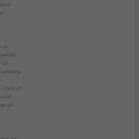
Weise
er
n zu
gesehen,
 ich
 Leistung
 Chris ist
winnt.
as ist
gen, ich