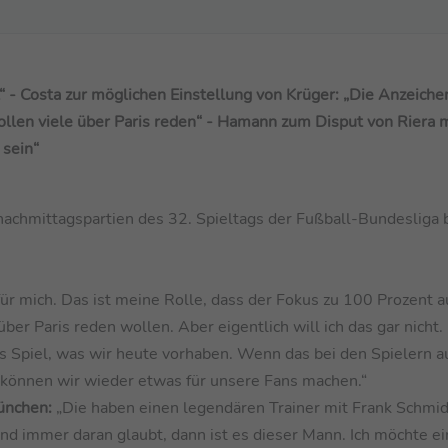
“ - Costa zur möglichen Einstellung von Krüger: „Die Anzeiche
ollen viele über Paris reden“ - Hamann zum Disput von Riera m
 sein“
achmittagspartien des 32. Spieltags der Fußball-Bundesliga 
 für mich. Das ist meine Rolle, dass der Fokus zu 100 Prozent 
über Paris reden wollen. Aber eigentlich will ich das gar nicht. 
 Spiel, was wir heute vorhaben. Wenn das bei den Spielern a
n können wir wieder etwas für unsere Fans machen.“
ünchen:
„Die haben einen legendären Trainer mit Frank Schmi
nd immer daran glaubt, dann ist es dieser Mann. Ich möchte ei