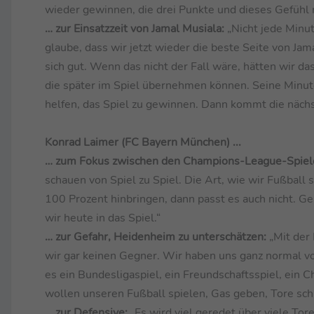
wieder gewinnen, die drei Punkte und dieses Gefühl 
… zur Einsatzzeit von Jamal Musiala:
„Nicht jede Minut
glaube, dass wir jetzt wieder die beste Seite von Ja
sich gut. Wenn das nicht der Fall wäre, hätten wir da
die später im Spiel übernehmen können. Seine Minut
helfen, das Spiel zu gewinnen. Dann kommt die näch
Konrad Laimer (FC Bayern München) ...
… zum Fokus zwischen den Champions-League-Spiel
schauen von Spiel zu Spiel. Die Art, wie wir Fußball
100 Prozent hinbringen, dann passt es auch nicht. G
wir heute in das Spiel.“
… zur Gefahr, Heidenheim zu unterschätzen:
„Mit der
wir gar keinen Gegner. Wir haben uns ganz normal vor
es ein Bundesligaspiel, ein Freundschaftsspiel, ein
wollen unseren Fußball spielen, Gas geben, Tore sc
… zur Defensive:
„Es wird viel geredet über viele Tor