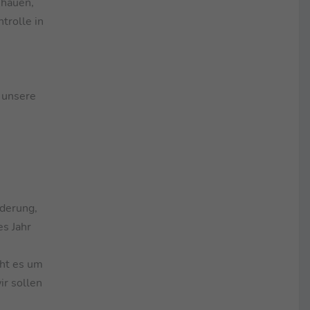
ehauen,
trolle in
r unsere
nderung,
es Jahr
eht es um
ir sollen