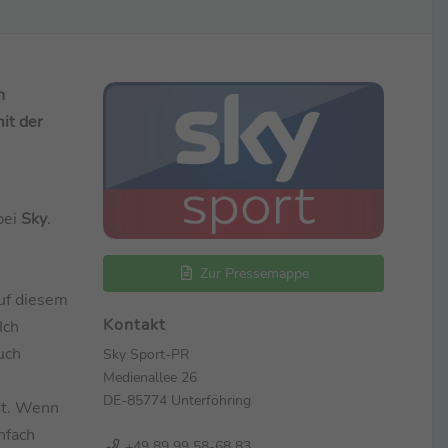
n
it der
bei
Sky
.
Zur Pressemappe
auf diesem
Kontakt
Ich
uch
Sky Sport-PR
Medienallee 26
DE-85774 Unterföhring
dt. Wenn
nfach
+49 89 99 58-68 83