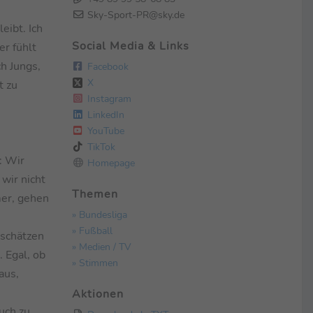
Sky-Sport-PR@sky.de
eibt. Ich
Social Media & Links
er fühlt
ch Jungs,
Facebook
X
t zu
Instagram
LinkedIn
YouTube
TikTok
: Wir
Homepage
wir nicht
Themen
mer, gehen
» Bundesliga
» Fußball
rschätzen
» Medien / TV
 Egal, ob
» Stimmen
aus,
Aktionen
uch zu