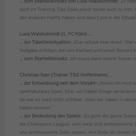
… zum Startelfeinsatz von Luca Waldschmidt:
„Er hat
auch im Training. Das Spiel passt heute auch zu ihm. 
der anderen Hälfte haben und dass Luca in die Situat
Luca Waldschmidt (1. FC Köln) ...
… zur Tabellensituation:
„Klar schaut man drauf. Wer e
Aufgabe erfüllen, bei uns bleiben und unser Bestes t
… zum Startelfeinsatz:
„Ich muss dann meine Scorer vo
Christian Ilzer (Trainer TSG Hoffenheim) ...
… zur Entwicklung seit dem Vorjahr:
„Wenn ich mich er
spektakuläres Spiel. Klar, wir haben Dinge verände
da war es noch nicht sichtbar. Aber wir haben in dies
haben können.“
… zur Bedeutung des Spiels:
„Es geht die ganze Sais
die Champions League, weil viele sich ambitionierte 
uns ambitionierte Ziele setzen. Am Ende ist immer di