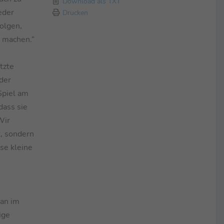
Download als TXT
eder
Drucken
olgen,
e machen.“
tzte
der
Spiel am
dass sie
Wir
, sondern
ese kleine
man im
ige