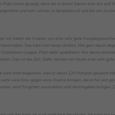
 Platz schon gezeigt, dass wir in dieser Saison eine Art und 
nangenehm und sehr schwer zu bespielen ist und die uns zu ein
Aber wir haben die Chance, uns eine sehr gute Ausgangspositio
der Hand haben. Das kann sich heute drehen. Mal ganz davon ab
te Champions-League-Platz dafür qualifiziert. Nur davon möchte
eiben. Das ist das Ziel. Dafür werden wir heute eine sehr gute
ck weit nicht begonnen, weil er davor 120 Minuten gespielt hat.
 sehr viele Eins-gegen-eins-Duelle bringen, die er für sich ge
äumen, wird Torgefahr ausstrahlen und Hereingaben bringen. D
g und das kann ich auch nicht final beurteilen. Ich kann nur sa