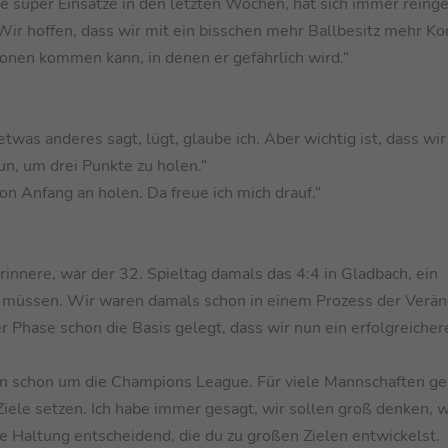
te super Einsätze in den letzten Wochen, hat sich immer reing
Wir hoffen, dass wir mit ein bisschen mehr Ballbesitz mehr Kon
ionen kommen kann, in denen er gefährlich wird.“
twas anderes sagt, lügt, glaube ich. Aber wichtig ist, dass wi
un, um drei Punkte zu holen.“
n Anfang an holen. Da freue ich mich drauf.“
innere, war der 32. Spieltag damals das 4:4 in Gladbach, ein
rn müssen. Wir waren damals schon in einem Prozess der Verä
er Phase schon die Basis gelegt, dass wir nun ein erfolgreicher
on schon um die Champions League. Für viele Mannschaften g
Ziele setzen. Ich habe immer gesagt, wir sollen groß denken, w
e Haltung entscheidend, die du zu großen Zielen entwickelst.