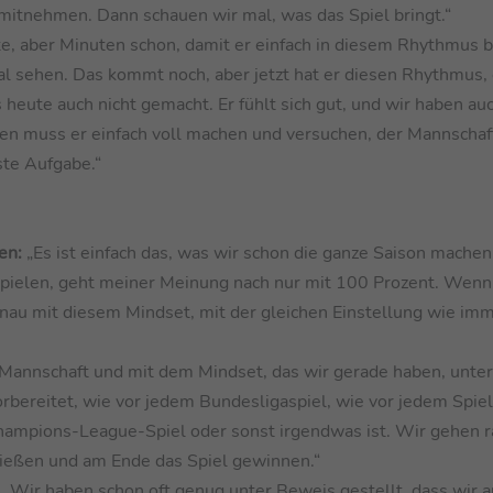
mitnehmen. Dann schauen wir mal, was das Spiel bringt.“
e, aber Minuten schon, damit er einfach in diesem Rhythmus bl
mal sehen. Das kommt noch, aber jetzt hat er diesen Rhythmus, 
s heute auch nicht gemacht. Er fühlt sich gut, und wir haben au
en muss er einfach voll machen und versuchen, der Mannschaf
ste Aufgabe.“
en:
„Es ist einfach das, was wir schon die ganze Saison machen
 spielen, geht meiner Meinung nach nur mit 100 Prozent. Wenn 
enau mit diesem Mindset, mit der gleichen Einstellung wie im
 Mannschaft und mit dem Mindset, das wir gerade haben, unte
bereitet, wie vor jedem Bundesligaspiel, wie vor jedem Spiel.
 Champions-League-Spiel oder sonst irgendwas ist. Wir gehen r
hießen und am Ende das Spiel gewinnen.“
e. Wir haben schon oft genug unter Beweis gestellt, dass wir a