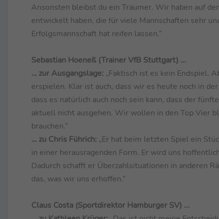
Ansonsten bleibst du ein Träumer. Wir haben auf dem
entwickelt haben, die für viele Mannschaften sehr u
Erfolgsmannschaft hat reifen lassen.“
Sebastian Hoeneß (Trainer VfB Stuttgart) ...
… zur Ausgangslage:
„Faktisch ist es kein Endspiel. 
erspielen. Klar ist auch, dass wir es heute noch in 
dass es natürlich auch noch sein kann, dass der fünf
aktuell nicht ausgehen. Wir wollen in den Top Vier bl
brauchen.“
… zu Chris Führich:
„Er hat beim letzten Spiel ein Stü
in einer herausragenden Form. Er wird uns hoffentlich
Dadurch schafft er Überzahlsituationen in anderen R
das, was wir uns erhoffen.“
Claus Costa (Sportdirektor Hamburger SV) ...
… zu Kathleen Krüger:
„Das ist nicht meine Entscheidun