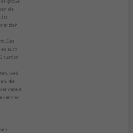
 es große
ben sie
 ist
Dann zieh
ht. Das
t es auch
 Situation
fen, weil
en, die
mer darauf
a kann es
aben