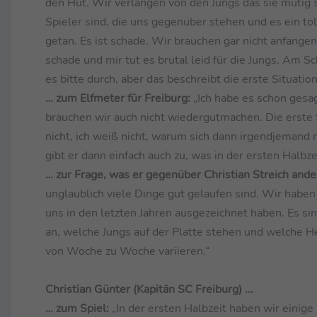
den Hut. Wir verlangen von den Jungs das sie mutig 
Spieler sind, die uns gegenüber stehen und es ein toll
getan. Es ist schade. Wir brauchen gar nicht anfangen
schade und mir tut es brutal leid für die Jungs. Am 
es bitte durch, aber das beschreibt die erste Situation
… zum Elfmeter für Freiburg:
„Ich habe es schon gesag
brauchen wir auch nicht wiedergutmachen. Die erste Si
nicht, ich weiß nicht, warum sich dann irgendjemand me
gibt er dann einfach auch zu, was in der ersten Halbzei
… zur Frage, was er gegenüber Christian Streich an
unglaublich viele Dinge gut gelaufen sind. Wir haben
uns in den letzten Jahren ausgezeichnet haben. Es s
an, welche Jungs auf der Platte stehen und welche
von Woche zu Woche variieren.“
Christian Günter (Kapitän SC Freiburg) ...
… zum Spiel:
„In der ersten Halbzeit haben wir einig