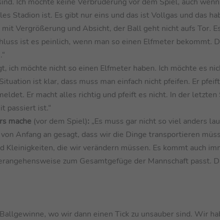
sind. Ich möchte keine Verbrüderung vor dem Spiel, auch wenn
es Stadion ist. Es gibt nur eins und das ist Vollgas und das ha
 mit Vergrößerung und Absicht, der Ball geht nicht aufs Tor. Es
Schluss ist es peinlich, wenn man so einen Elfmeter bekommt. 
.“
t, ich möchte nicht so einen Elfmeter haben. Ich möchte es nic
tuation ist klar, dass muss man einfach nicht pfeifen. Er pfeif
ldet. Er macht alles richtig und pfeift es nicht. In der letzten
t passiert ist.“
ders mache
(vor dem Spiel)
:
„Es muss gar nicht so viel anders lau
 von Anfang an gesagt, dass wir die Dinge transportieren müss
ind Kleinigkeiten, die wir verändern müssen. Es kommt auch im
 Herangehensweise zum Gesamtgefüge der Mannschaft passt. D
e Ballgewinne, wo wir dann einen Tick zu unsauber sind. Wir h