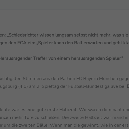
n: „Schiedsrichter wissen langsam selbst nicht mehr, was sie 
egen den FCA ein: „Spieler kann den Ball erwarten und geht kl
erausragender Treffer von einem herausragenden Spieler“
e wichtigsten Stimmen aus den Partien FC Bayern München geg
gsburg (4:0) am 2. Spieltag der Fußball-Bundesliga live bei
D
Heute war es eine gute erste Halbzeit. Wir waren dominant u
ancen mehr Tore zu schießen. Die zweite Halbzeit war manchm
 nur um die zweiten Bälle. Wenn man die gewinnt, wie in der er