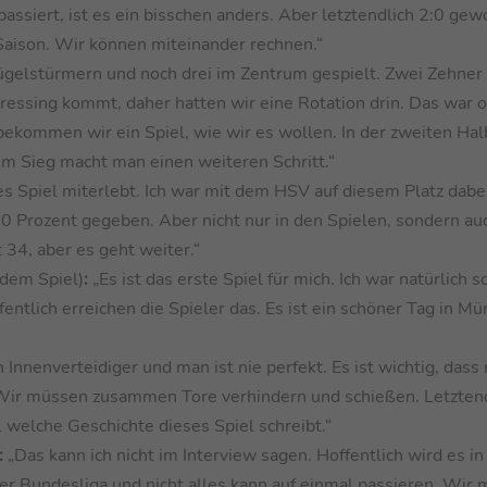
passiert, ist es ein bisschen anders. Aber letztendlich 2:0 ge
Saison. Wir können miteinander rechnen.“
ügelstürmern und noch drei im Zentrum gespielt. Zwei Zehner
essing kommt, daher hatten wir eine Rotation drin. Das war ok
bekommen wir ein Spiel, wie wir es wollen. In der zweiten Halb
m Sieg macht man einen weiteren Schritt.“
es Spiel miterlebt. Ich war mit dem HSV auf diesem Platz dabe
100 Prozent gegeben. Aber nicht nur in den Spielen, sondern au
 34, aber es geht weiter.“
 dem Spiel)
:
„Es ist das erste Spiel für mich. Ich war natürlich s
entlich erreichen die Spieler das. Es ist ein schöner Tag in M
 Innenverteidiger und man ist nie perfekt. Es ist wichtig, dass 
. Wir müssen zusammen Tore verhindern und schießen. Letzten
l welche Geschichte dieses Spiel schreibt.“
:
„Das kann ich nicht im Interview sagen. Hoffentlich wird es in
 der Bundesliga und nicht alles kann auf einmal passieren. Wir