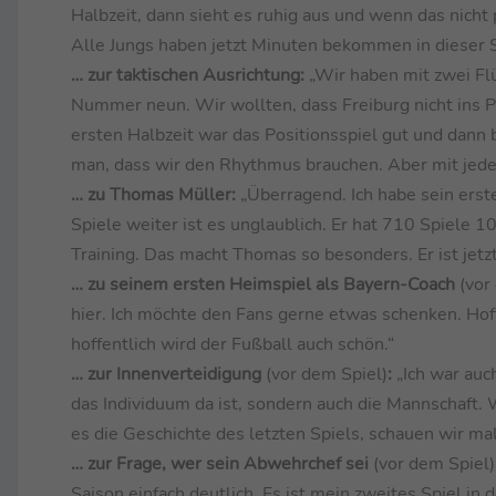
Halbzeit, dann sieht es ruhig aus und wenn das nicht 
Alle Jungs haben jetzt Minuten bekommen in dieser 
… zur taktischen Ausrichtung:
„Wir haben mit zwei Fl
Nummer neun. Wir wollten, dass Freiburg nicht ins Pr
ersten Halbzeit war das Positionsspiel gut und dann 
man, dass wir den Rhythmus brauchen. Aber mit jede
… zu Thomas Müller:
„Überragend. Ich habe sein erst
Spiele weiter ist es unglaublich. Er hat 710 Spiele 
Training. Das macht Thomas so besonders. Er ist jetzt
… zu seinem ersten Heimspiel als Bayern-Coach
(vor
hier. Ich möchte den Fans gerne etwas schenken. Hoff
hoffentlich wird der Fußball auch schön.“
… zur Innenverteidigung
(vor dem Spiel)
:
„Ich war auch
das Individuum da ist, sondern auch die Mannschaft
es die Geschichte des letzten Spiels, schauen wir ma
… zur Frage, wer sein Abwehrchef sei
(vor dem Spiel)
Saison einfach deutlich. Es ist mein zweites Spiel in