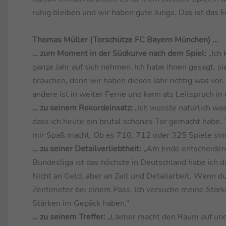
ruhig bleiben und wir haben gute Jungs. Das ist das Ei
Thomas Müller (Torschütze FC Bayern München) ...
… zum Moment in der Südkurve nach dem Spiel:
„Ich 
ganze Jahr auf sich nehmen. Ich habe ihnen gesagt, si
brauchen, denn wir haben dieses Jahr richtig was vor
andere ist in weiter Ferne und kann als Leitspruch i
… zu seinem Rekordeinsatz:
„Ich wusste natürlich wa
dass ich heute ein brutal schönes Tor gemacht habe. 
mir Spaß macht. Ob es 710, 712 oder 325 Spiele sind
… zu seiner Detailverliebtheit:
„Am Ende entscheiden d
Bundesliga ist das höchste in Deutschland habe ich d
Nicht an Geld, aber an Zeit und Detailarbeit. Wenn d
Zentimeter bei einem Pass. Ich versuche meine Stärk
Stärken im Gepäck haben.“
… zu seinem Treffer:
„Laimer macht den Raum auf und 