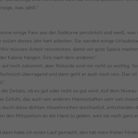
nzige, was zählt.“
kenne einige Fans aus der Südkurve persönlich und weiß, was 
e sollen dieses Jahr hart arbeiten. Sie werden einige Urlaubst
. Wir müssen Arbeit reinstecken, damit wir gute Spiele mache
n der Kabine hängen. Eins nach dem anderen.“
s auf mich zukommt, aber Rekorde sind mir nicht so wichtig. S
Technisch überragend und dann geht er auch noch rein. Das ist
.“
ie Details, ob es gut oder nicht so gut wird. Auf dem Niveau 
as Gefühl, das auch von anderen Mannschaften sehr viel investi
u durch diese dichten Abwehrreihen durchwillst, entscheiden d
en den Mitspielern an die Hand zu geben, weil sie noch ganz a
dann habe ich einen Lauf gemacht, den hat mein früher Förde