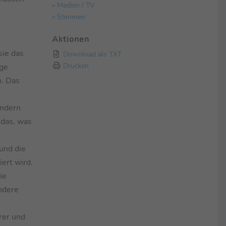
» Medien / TV
» Stimmen
Aktionen
sie das
Download als TXT
Drucken
age
n. Das
ondern
 das, was
und die
ert wird.
ie
ndere
rer und