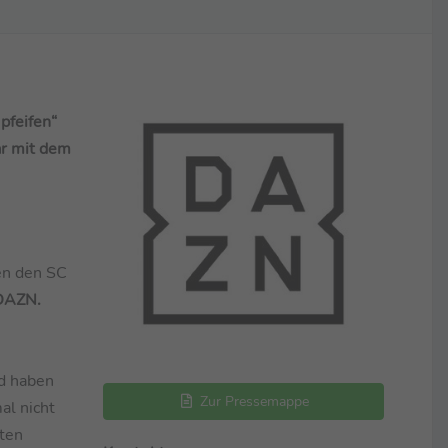
pfeifen“
ar mit dem
en den SC
AZN.
nd haben
Zur Pressemappe
al nicht
sten