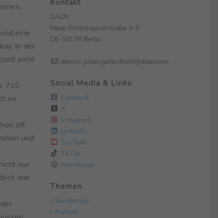
Kontakt
wonnen.
DAZN
Neue Schönhauserstraße 3-5
 und eine
DE-10178 Berlin
ay. In der
zeit sieht
dennis-julian.gottschlich@dazn.com
Social Media & Links
i. 710
Facebook
ch im
X
Instagram
chon oft
LinkedIn
ünchen und
YouTube
TikTok
nicht nur
Homepage
dlich war
Themen
» Bundesliga
 der
» Fußball
 müssen