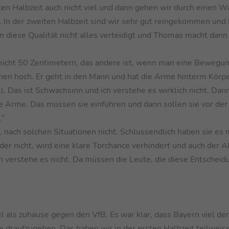
ten Halbzeit auch nicht viel und dann gehen wir durch einen 
. In der zweiten Halbzeit sind wir sehr gut reingekommen und
diese Qualität nicht alles verteidigt und Thomas macht dann
lleicht 50 Zentimetern, das andere ist, wenn man eine Bewegu
chen hoch. Er geht in den Mann und hat die Arme hinterm Kör
ll. Das ist Schwachsinn und ich verstehe es wirklich nicht. Da
 Arme. Das müssen sie einführen und dann sollen sie vor der
.“
, nach solchen Situationen nicht. Schlussendlich haben sie es
der nicht, wird eine klare Torchance verhindert und auch der A
Ich verstehe es nicht. Da müssen die Leute, die diese Entscheid
l als zuhause gegen den VfB. Es war klar, dass Bayern viel den
 draufzugehen. Das haben wir in der ersten Halbzeit teilweise