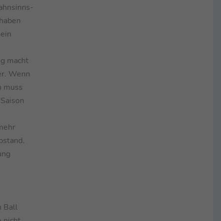
Wahnsinns-
 haben
 ein
ng macht
per. Wenn
nn muss
 Saison
 mehr
bstand.
ung
 Ball
 nicht