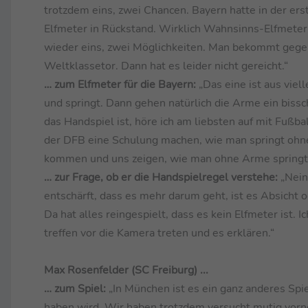
trotzdem eins, zwei Chancen. Bayern hatte in der ers
Elfmeter in Rückstand. Wirklich Wahnsinns-Elfmeter
wieder eins, zwei Möglichkeiten. Man bekommt gegen 
Weltklassetor. Dann hat es leider nicht gereicht.“
… zum Elfmeter für die Bayern:
„Das eine ist aus vie
und springt. Dann gehen natürlich die Arme ein biss
das Handspiel ist, höre ich am liebsten auf mit Fußba
der DFB eine Schulung machen, wie man springt ohne
kommen und uns zeigen, wie man ohne Arme springt
… zur Frage, ob er die Handspielregel verstehe:
„Nein
entschärft, dass es mehr darum geht, ist es Absicht o
Da hat alles reingespielt, dass es kein Elfmeter ist. 
treffen vor die Kamera treten und es erklären.“
Max Rosenfelder (SC Freiburg) ...
… zum Spiel:
„In München ist es ein ganz anderes Spie
haben wird. Wir haben trotzdem versucht mutig vorne