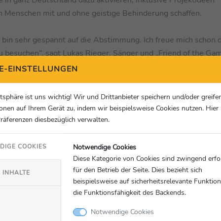
n Menschen mit und ohne geistige Behinderung schaffen.
 bin sehr gespannt auf die Abstimmung. Ich freue mich schon d
zu besuchen“, sagt Lukas Rieger, Sänger und „Friend of the Ga
E-EINSTELLUNGEN
usiven Sommerfesten bis hin zu regelmäßig stattfindenden Spo
atsphäre ist uns wichtig! Wir und Drittanbieter speichern und/oder greife
e übertragen den Gedanken von Inklusion und Teilhabe in die 
onen auf Ihrem Gerät zu, indem wir beispielsweise Cookies nutzen. Hie
gen Menschen mit und ohne geistige Behinderung“ sagt Alexa
Präferenzen diesbezüglich verwalten.
sationskomitee der Special Olympics World Games Berlin 2023
Notwendige Cookies
DIGE COOKIES
Diese Kategorie von Cookies sind zwingend erfo
ter anderem eine finanzielle Unterstützung für die Umsetzun
für den Betrieb der Seite. Dies bezieht sich
ah auf der Projektwebsite bekannt gegeben. Wichtig zu wissen
 INHALTE
beispielsweise auf sicherheitsrelevante Funktio
il 2023 sind Bewerbungen weiterhin möglich.
die Funktionsfähigkeit des Backends.
Notwendige Cookies
specialolympics.hc-apps.de
.