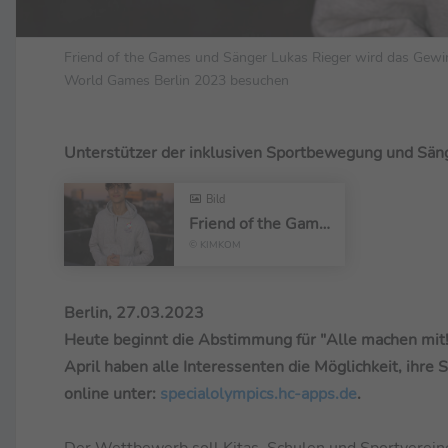
Friend of the Games und Sänger Lukas Rieger wird das Gewin
World Games Berlin 2023 besuchen
Unterstützer der inklusiven Sportbewegung und Sän
Bild
Friend of the Games und Sänger Lukas Rieger
© KIMKOM
Berlin, 27.03.2023
Heute beginnt die Abstimmung für "Alle machen mit!"
April haben alle Interessenten die Möglichkeit, ihr
online unter:
specialolympics.hc-apps.de
.
Der Wettbewerb soll Kitas, Schulen und Sportvereine 