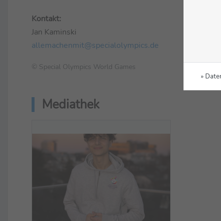
Kontakt:
Jan Kaminski
allemachenmit@specialolympics.de
© Special Olympics World Games
» Date
Mediathek