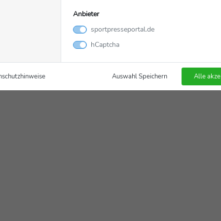
Anbieter
sportpresseportal.de
hCaptcha
nschutzhinweise
Auswahl Speichern
Alle akze