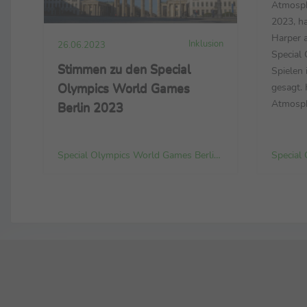
Atmosph
2023, ha
Harper 
Inklusion
26.06.2023
Special 
Stimmen zu den Special
Spielen 
Olympics World Games
gesagt. 
Atmosph
Berlin 2023
World G
elektris
Tage bo
Special Olympics World Games Berlin 2023 Organizing Committee gGmbH
man sich
wurde ge
geweint,
gegangen