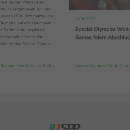
äre bei den Weltspielen
tte im vergangenen Juni Ian
aus den USA, Botschafter von
24.06.2023
Olympics, bei den Nationalen
Special Olympics Worl
in Berlin völlig begeistert
Games feiern Abschlus
Harper behielt recht. Die
äre bei den Special Olympics
ames Berlin 2023 war
ierend. Die vergangenen neun
ten alles an Emotionen, was
Special Olympics World Games Berlin 2023 Organizing Committee gGmbH
 nur vorstellen kann: Es
jubelt und gefeiert, auch mal
 wenn ein Spiel verloren
 war, ...