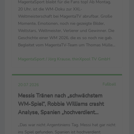
MagentaSport bleibt für die Fans top! Ab Montag,
20 Uhr, ist die WM-Doku zur XXL-
Weltmeisterschaft bei MagentaTV abrufbar. Große
Momente, Emotionen, noch nie gezeigte Bilder,
Weltstars, Weltmeister, Verlierer und Gewinner. Die
Geschichte einer WM 2026, die es so noch nie gab.
Begleitet vom MagentaTV-Team um Thomas Müller,
Mats Hummels, Tabea Kemme und dem neuen
MagentaSport / Jörg Krause, thinXpool TV GmbH
Bundestrainer Jürgen Klopp. (Der Link zum
Trailer: https://cloud.thinxpool.de/s/...
Fußball
20.07.2026
Messis Tränen nach „schwächstem
WM-Spiel“, Robbie Williams crasht
Analyse, Spanien „hochverdient
Weltmeister“
„Das war nicht Argentiniens Tag. Messi hat gar nicht
ins Spiel gefunden. Spanien ist hochverdient