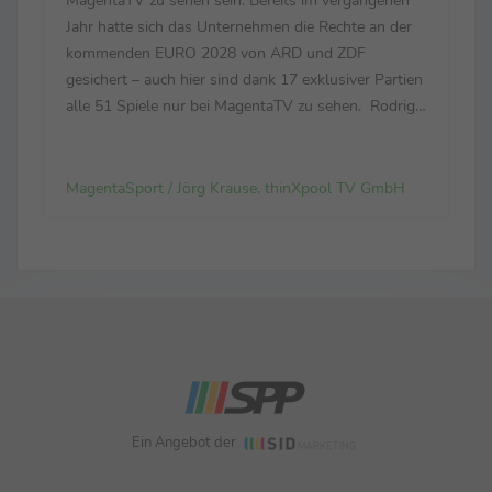
Jahr hatte sich das Unternehmen die Rechte an der
kommenden EURO 2028 von ARD und ZDF
gesichert – auch hier sind dank 17 exklusiver Partien
alle 51 Spiele nur bei MagentaTV zu sehen. Rodrigo
Diehl, im Vorstand der Telekom für das
Deutschland-Geschäft verantwortlich: „Es war für
uns eine Fußball...
MagentaSport / Jörg Krause, thinXpool TV GmbH
Ein Angebot der