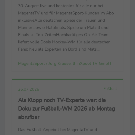
MagentaTV
30. August live und kostenlos für alle nur bei
MagentaTV und für MagentaSport-Kunden im Abo
inklusiveAlle deutschen Spiele der Frauen und
Männer sowie Halbfinals, Spiele um Platz 3 und
Finals zu Top-ZeitenHochkarätiges On-Air-Team
liefert volle Dosis Hockey-WM für alle deutschen
Fans: Neu als Experten an Bord sind Mats
Grambusch und Selin Oruz – bei der Heim-EM noch
MagentaSport / Jörg Krause, thinXpool TV GmbH
Leistungsträger ihrer Nationalteams Der
Countdown läuft zur FIH ...
Fußball
26.07.2026
Als Klopp noch TV-Experte war: die
Doku zur Fußball-WM 2026 ab Montag
abrufbar
Das Fußball-Angebot bei MagentaTV und