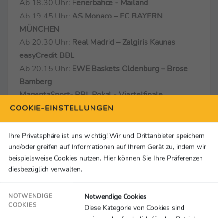
Ab 18.30 Uhr:
Fenerbahce - Mailand
Ab 19.45 Uhr:
AS Monaco – FC BAYERN
MÜNCHEN
Ab 20.30 Uhr:
Real Madrid – Zalgiris Kaunas
easyCredit BBL
Ab 20.15 Uhr:
EWE Baskets Oldenburg – Brose
Bamberg
MagentaSport- BBL Pokal - Viertelfinale
Samstag, 13.11.2021
COOKIE-EINSTELLUNGEN
Ab 17.45 Uhr: Basketball Löwen Braunschweig –
FRAPORT Skyliners
Ihre Privatsphäre ist uns wichtig! Wir und Drittanbieter speichern
und/oder greifen auf Informationen auf Ihrem Gerät zu, indem wir
Ab 20.15 Uhr: medi Bayreuth – ALBA Berlin
beispielsweise Cookies nutzen. Hier können Sie Ihre Präferenzen
Sonntag, 14.11.2021
diesbezüglich verwalten.
Ab 17.45 Uhr: NINERS Chemnitz – FC Bayern
München
Notwendige Cookies
NOTWENDIGE
Ab 20.15 Uhr: Merlins Crailsheim – s.Oliver
COOKIES
Diese Kategorie von Cookies sind
Würzburg