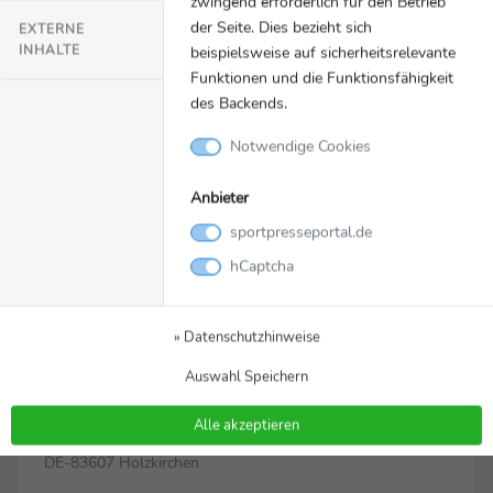
zwingend erforderlich für den Betrieb
der Seite. Dies bezieht sich
EXTERNE
INHALTE
beispielsweise auf sicherheitsrelevante
Funktionen und die Funktionsfähigkeit
des Backends.
Notwendige Cookies
Anbieter
sportpresseportal.de
hCaptcha
Zur Pressemappe
» Datenschutzhinweise
Auswahl Speichern
Kontakt
MagentaSport / Jörg Krause, thinXpool TV GmbH
Alle akzeptieren
Tölzer Straße 1
DE-83607 Holzkirchen