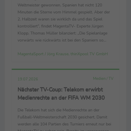
Weltmeister gewonnen. Spanien hat nicht 120
Minuten die Sterne vom Himmel gespielt. Aber der
2. Halbzeit waren sie wirklich da und das Spiel
kontrolliert“, findet MagentaTV- Experte Jürgen
Klopp. Thomas Müller bilanziert: „Die Spielanlage
vorwärts wie rückwärts ist bei den Spaniern so
dominant. Sie spielen mit viel Aufwand, Fleiß, Herz
MagentaSport / Jörg Krause, thinXpool TV GmbH
und Technik. Sie spielen mit allem.“ Luis de la ...
Medien / TV
19.07.2026
Nächster TV-Coup: Telekom erwirbt
Medienrechte an der FIFA WM 2030
Die Telekom hat sich die Medienrechte an der
Fußball-Weltmeisterschaft 2030 gesichert. Damit
werden alle 104 Partien des Turniers erneut nur bei
MagentaTV zu sehen sein. Bereits im vergangenen