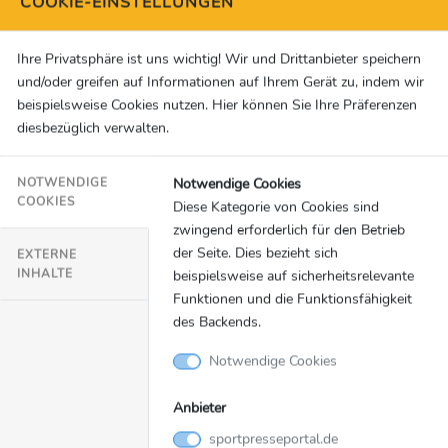
COOKIE-EINSTELLUNGEN
1983 Baton Rouge/USA
1987 South Bend/USA
Ihre Privatsphäre ist uns wichtig! Wir und Drittanbieter speichern
1991 Minneapolis-St. Paul/USA
und/oder greifen auf Informationen auf Ihrem Gerät zu, indem wir
1995 New Haven/USA
beispielsweise Cookies nutzen. Hier können Sie Ihre Präferenzen
diesbezüglich verwalten.
1999 Raleigh – Durham – Chapel Hill/USA
2003 Dublin/Irland
Notwendige Cookies
2007 Shanghai/China
NOTWENDIGE
COOKIES
Diese Kategorie von Cookies sind
2011 Athen/Griechenland
zwingend erforderlich für den Betrieb
2015 Los Angeles/USA
der Seite. Dies bezieht sich
EXTERNE
2019 Abu Dhabi/VAE
INHALTE
beispielsweise auf sicherheitsrelevante
2023 Berlin/Deutschland
Funktionen und die Funktionsfähigkeit
des Backends.
Notwendige Cookies
Medienkontakt:
Sandrina Koemm-Benson
Anbieter
Philipp Laberenz
sportpresseportal.de
Gritt Ockert