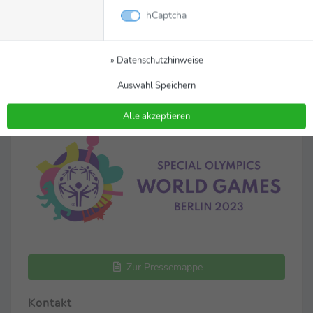
hCaptcha
Ulrike Spitz
media@berlin2023.org
» Datenschutzhinweise
© Special Olympics
Auswahl Speichern
Alle akzeptieren
Zur Pressemappe
Kontakt