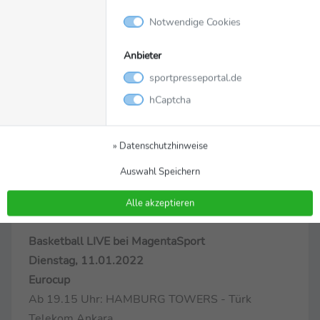
funktioniert, weil wir ein bisschen mehr Energie
Notwendige Cookies
gebracht haben. Das sah nicht immer so aus. In den
letzten Wochen hatten wir wenige Leute und
Anbieter
damit auch weniger Energie. Aber heute haben wir
sportpresseportal.de
das besser gemacht. Das hat geklappt."
hCaptcha
Trotz der acht Niederlage in Folge zeigten die
Gießener Wille und Einsatz, was Florian Koch
» Datenschutzhinweise
jedoch egal war: "Ich bin ein bisschen müde über
Auswahl Speichern
Fortschritt zu reden. Wir müssen halt ein Spiel
gewinnen. Das funktioniert so nicht."
Alle akzeptieren
Basketball LIVE bei MagentaSport
Dienstag, 11.01.2022
Eurocup
Ab 19.15 Uhr: HAMBURG TOWERS - Türk
Telekom Ankara