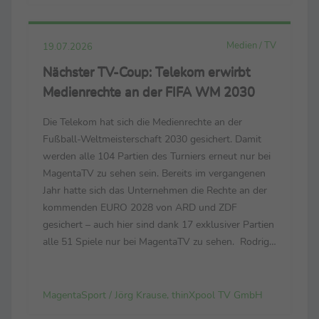
Medien / TV
19.07.2026
Nächster TV-Coup: Telekom erwirbt
Medienrechte an der FIFA WM 2030
Die Telekom hat sich die Medienrechte an der
Fußball-Weltmeisterschaft 2030 gesichert. Damit
werden alle 104 Partien des Turniers erneut nur bei
MagentaTV zu sehen sein. Bereits im vergangenen
Jahr hatte sich das Unternehmen die Rechte an der
kommenden EURO 2028 von ARD und ZDF
gesichert – auch hier sind dank 17 exklusiver Partien
alle 51 Spiele nur bei MagentaTV zu sehen. Rodrigo
Diehl, im Vorstand der Telekom für das
Deutschland-Geschäft verantwortlich: „Es war für
uns eine Fußball...
MagentaSport / Jörg Krause, thinXpool TV GmbH