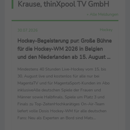
Krause, thinXpool TV GmbH
» Alle Meldungen
Hockey
30.07.2026
Hockey-Begeisterung pur: Große Bühne
für die Hockey-WM 2026 in Belgien
und den Niederlanden ab 15. August –
live nur bei MagentaSport und
Mindestens 40 Stunden Live-Hockey vom 15. bis
MagentaTV
30. August live und kostenlos für alle nur bei
MagentaTV und für MagentaSport-Kunden im Abo
inklusiveAlle deutschen Spiele der Frauen und
Männer sowie Halbfinals, Spiele um Platz 3 und
Finals zu Top-ZeitenHochkarätiges On-Air-Team
liefert volle Dosis Hockey-WM für alle deutschen
Fans: Neu als Experten an Bord sind Mats
Grambusch und Selin Oruz – bei der Heim-EM noch