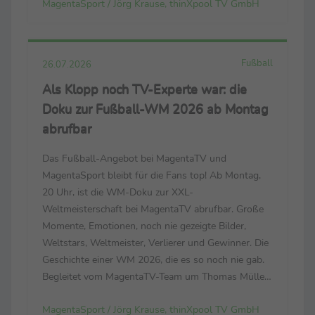
MagentaSport / Jörg Krause, thinXpool TV GmbH
Leistungsträger ihrer Nationalteams Der
Countdown läuft zur FIH ...
Fußball
26.07.2026
Als Klopp noch TV-Experte war: die
Doku zur Fußball-WM 2026 ab Montag
abrufbar
Das Fußball-Angebot bei MagentaTV und
MagentaSport bleibt für die Fans top! Ab Montag,
20 Uhr, ist die WM-Doku zur XXL-
Weltmeisterschaft bei MagentaTV abrufbar. Große
Momente, Emotionen, noch nie gezeigte Bilder,
Weltstars, Weltmeister, Verlierer und Gewinner. Die
Geschichte einer WM 2026, die es so noch nie gab.
Begleitet vom MagentaTV-Team um Thomas Müller,
Mats Hummels, Tabea Kemme und dem neuen
MagentaSport / Jörg Krause, thinXpool TV GmbH
Bundestrainer Jürgen Klopp. (Der Link zum