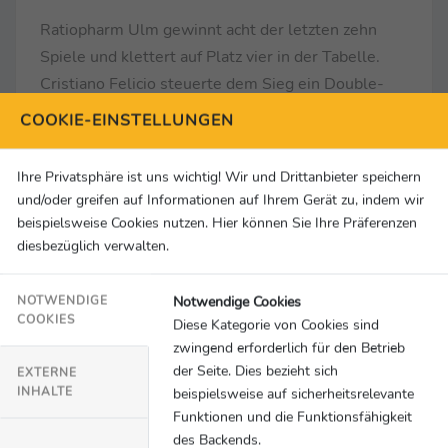
Ratiopharm Ulm gewinnt acht der letzten zehn
Spiele und klettert auf Platz vier in der Tabelle.
Cristiano Felicio steuerte dem Sieg ein Double-
Double (13 Punkte, 12 Assists) bei: "Wir haben
COOKIE-EINSTELLUNGEN
uns sehr gut vorbereitet. Wir wussten, was die in
der Offensive versuchen werden."
Ihre Privatsphäre ist uns wichtig! Wir und Drittanbieter speichern
und/oder greifen auf Informationen auf Ihrem Gerät zu, indem wir
Weißenfels' Kostja Mushidi war trotz 16 Punkten
beispielsweise Cookies nutzen. Hier können Sie Ihre Präferenzen
selbstkritisch: "Der Anfang war nicht gut. Das war
diesbezüglich verwalten.
kein guter Start und das ist nicht das, warum ich
hier bin. Ich muss besser spielen."
Notwendige Cookies
NOTWENDIGE
COOKIES
Diese Kategorie von Cookies sind
Gießen 46ers - BG Göttingen 67:87
zwingend erforderlich für den Betrieb
der Seite. Dies bezieht sich
EXTERNE
Die BG Göttingen feiert einen wichtigen
INHALTE
beispielsweise auf sicherheitsrelevante
Auswärtssieg und klettert in der Tabelle auf Platz
Funktionen und die Funktionsfähigkeit
fünf. Harper Kamp erklärte den Sieg: "Es hat
des Backends.