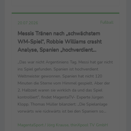
Trailer: https://cloud.thinxpool.de/s/...
Fußball
20.07.2026
Messis Tränen nach „schwächstem
WM-Spiel“, Robbie Williams crasht
Analyse, Spanien „hochverdient
Weltmeister“
„Das war nicht Argentiniens Tag. Messi hat gar nicht
ins Spiel gefunden. Spanien ist hochverdient
Weltmeister gewonnen. Spanien hat nicht 120
Minuten die Sterne vom Himmel gespielt. Aber der
2. Halbzeit waren sie wirklich da und das Spiel
kontrolliert“, findet MagentaTV- Experte Jürgen
Klopp. Thomas Müller bilanziert: „Die Spielanlage
vorwärts wie rückwärts ist bei den Spaniern so
dominant. Sie spielen mit viel Aufwand, Fleiß, Herz
MagentaSport / Jörg Krause, thinXpool TV GmbH
und Technik. Sie spielen mit allem.“ Luis de la ...