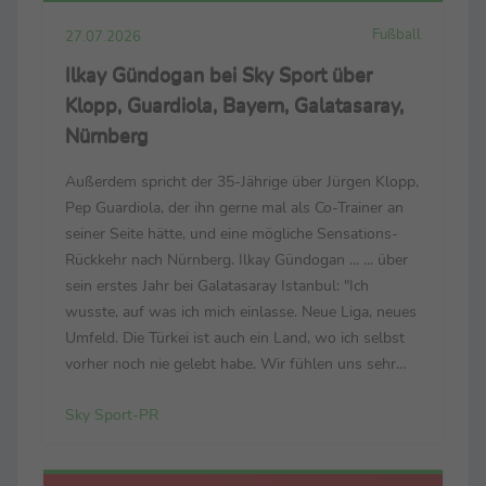
Fußball
27.07.2026
Ilkay Gündogan bei Sky Sport über
Klopp, Guardiola, Bayern, Galatasaray,
Nürnberg
Außerdem spricht der 35-Jährige über Jürgen Klopp,
Pep Guardiola, der ihn gerne mal als Co-Trainer an
seiner Seite hätte, und eine mögliche Sensations-
Rückkehr nach Nürnberg. Ilkay Gündogan ... ... über
sein erstes Jahr bei Galatasaray Istanbul: "Ich
wusste, auf was ich mich einlasse. Neue Liga, neues
Umfeld. Die Türkei ist auch ein Land, wo ich selbst
vorher noch nie gelebt habe. Wir fühlen uns sehr
wohl. Wir sind sehr glücklich in der Stadt. Der Klub
Sky Sport-PR
hat ein enormes Potenzial, ...