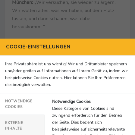
München: „
Wir versuchen, sie wieder zu ärgern.
Wir wollen alles, was wir haben, auf dem Platz
lassen, und dann schauen, was dabei
herauskommt.“
Marvin Schwäbe (Torhüter 1. FC Köln) …
COOKIE-EINSTELLUNGEN
… zum Spiel:
„Wir hatten das Spiel weitestgehend
in unserer Hand und haben gut nach vorne
Ihre Privatsphäre ist uns wichtig! Wir und Drittanbieter speichern
gespielt. Der Platz war nicht so von Vorteil, aber
und/oder greifen auf Informationen auf Ihrem Gerät zu, indem wir
wir haben nichts anbrennen lassen, die Tore
beispielsweise Cookies nutzen. Hier können Sie Ihre Präferenzen
gemacht und am Ende verdient 3:1 gewonnen.“
diesbezüglich verwalten.
… zum Konkurrenzkampf mit Timo Horn um den
Platz im Tor:
„Die nächsten drei Ligaspiele sind
Notwendige Cookies
NOTWENDIGE
COOKIES
mir, Timo wird im DFB-Pokal spielen. Danach wird
Diese Kategorie von Cookies sind
zwingend erforderlich für den Betrieb
sich der Trainer festlegen, wer bis zum Saisonende
der Seite. Dies bezieht sich
EXTERNE
die Nummer eins ist. Ich freue mich darüber, dass
INHALTE
beispielsweise auf sicherheitsrelevante
ich weiterhin die Chance bekomme, mich zu