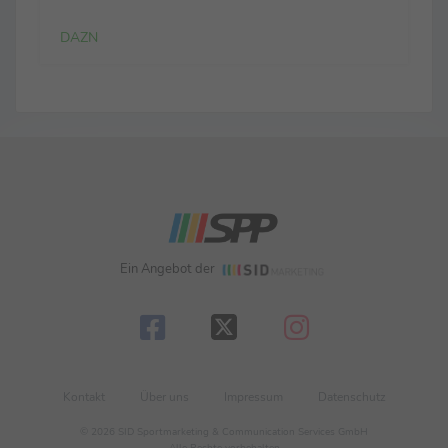
verdienten Sieg eingefahren.“ ... zur defensiven
Leistung...
DAZN
Ein Angebot der
Kontakt
Über uns
Impressum
Datenschutz
© 2026 SID Sportmarketing & Communication Services GmbH