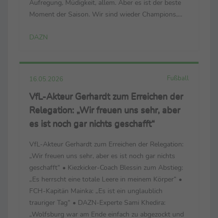
Aufregung, Müdigkeit, allem. Aber es ist der beste
Moment der Saison. Wir sind wieder Champions,
zum zweiten Mal in Folge. Das ist unglaublich. Wir
DAZN
haben es wegen unserer Fans verdient. Wir ...
Fußball
16.05.2026
VfL-Akteur Gerhardt zum Erreichen der
Relegation: „Wir freuen uns sehr, aber
es ist noch gar nichts geschafft“
VfL-Akteur Gerhardt zum Erreichen der Relegation:
„Wir freuen uns sehr, aber es ist noch gar nichts
geschafft“ • Kiezkicker-Coach Blessin zum Abstieg:
„Es herrscht eine totale Leere in meinem Körper“ •
FCH-Kapitän Mainka: „Es ist ein unglaublich
trauriger Tag“ • DAZN-Experte Sami Khedira:
„Wolfsburg war am Ende einfach zu abgezockt und