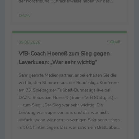
der Nordtribüne: „Ehrlicherweise haben wir das
schon ein paar Tage länger geplant. Es ist nicht
DAZN
selbstverständlich, wie uns die Fans unterstützt ...
Fußball
09.05.2026
VfB-Coach Hoeneß zum Sieg gegen
Leverkusen: „War sehr wichtig“
Sehr geehrte Medienpartner, anbei erhalten Sie die
wichtigsten Stimmen aus der Bundesliga-Konferenz
am 33. Spieltag der Fußball-Bundesliga live bei
DAZN. Sebastian Hoeneß (Trainer VfB Stuttgart) ...
... zum Sieg: „Der Sieg war sehr wichtig. Die
Leistung war super von uns und das war nicht
einfach, wenn wir nach so wenigen Sekunden schon
mit 0:1 hinten liegen. Das war schon ein Brett, aber
wir haben das Spiel dann gedreht und einen