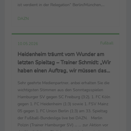
ist verdient in der Relegation“ Berlin/München,
16.05.2026 - Sehr geehrte Medienpartner, anbei
DAZN
erhalten Sie die wichtigsten Stimmen aus ...
Fußball
10.05.2026
Heidenheim träumt vom Wunder am
letzten Spieltag – Trainer Schmidt: „Wir
haben einen Auftrag, wir müssen das
Spiel gewinnen“
Sehr geehrte Medienpartner, anbei erhalten Sie die
wichtigsten Stimmen aus den Sonntagsspielen
Hamburger SV gegen SC Freiburg (3:2), 1. FC Köln
gegen 1. FC Heidenheim (1:3) sowie 1. FSV Mainz
05 gegen 1. FC Union Berlin (1:3) am 33. Spieltag
der Fußball-Bundesliga live bei DAZN. Merlin
Polzin (Trainer Hamburger SV) ... … zur Aktion vor