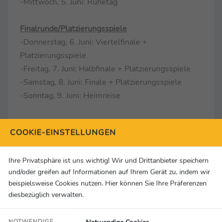
-Mittwoch, 5. Juni: Ruhetag
Finalrunde/Platzierungsspiele
-Donnerstag, 6. Juni: Viertelfinale +
Platzierungsspiele
-Freitag, 7. Juni: Halbfinale + Platzierungsspiele
-Samstag, 8. Juni: Finale + Platzierungsspiele
-Sonntag, 9. Juni: Heimreise
Kontakt:
COOKIE-EINSTELLUNGEN
DAFL gGmbH
Geschäftsführer: Christian Heintz
Ihre Privatsphäre ist uns wichtig! Wir und Drittanbieter speichern
Tel: 0170-4749482
und/oder greifen auf Informationen auf Ihrem Gerät zu, indem wir
Mail:
c.heintz@amputierten-fussball.de
beispielsweise Cookies nutzen. Hier können Sie Ihre Präferenzen
Homepage:
www.amputierten-fussball.de
diesbezüglich verwalten.
Über die DAFL gGmbH
NOTWENDIGE