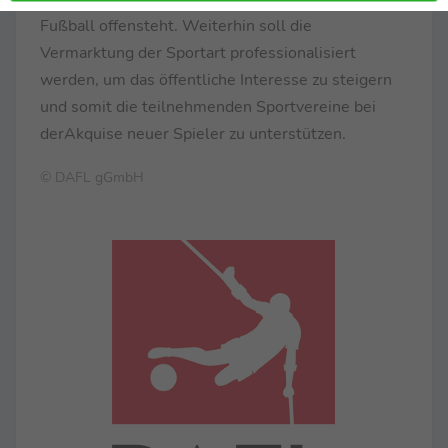
Fußball offensteht. Weiterhin soll die
Vermarktung der Sportart professionalisiert
werden, um das öffentliche Interesse zu steigern
und somit die teilnehmenden Sportvereine bei
derAkquise neuer Spieler zu unterstützen.
© DAFL gGmbH