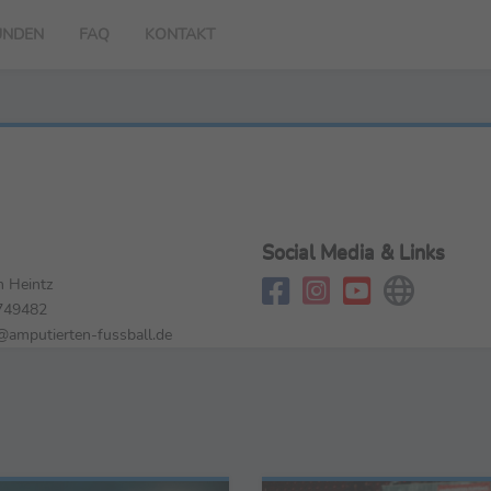
UNDEN
FAQ
KONTAKT
Social Media & Links
n Heintz
749482
@amputierten-fussball.de