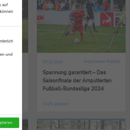
n auf
r können
rderlich
nen und
rten-Fußball
Amputierten-Fußball
09.10.2024
utscher
Spannung garantiert – Das
Saisonfinale der Amputierten
Fußball-Bundesliga 2024
DAFL gGmbH
ptieren