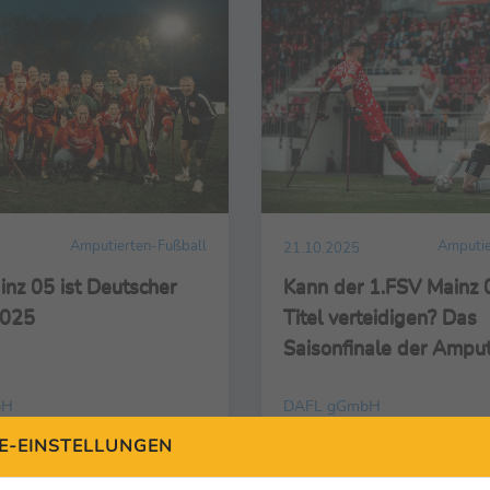
Amputierten-Fußball
Amputie
21.10.2025
nz 05 ist Deutscher
Kann der 1.FSV Mainz 
2025
Titel verteidigen? Das
Saisonfinale der Amput
Fußball-Bundesliga 2
bH
DAFL gGmbH
E-EINSTELLUNGEN