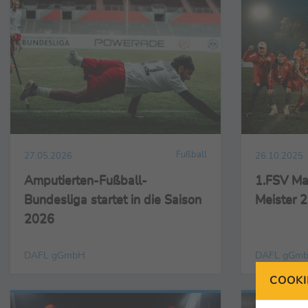
Fußball
27.05.2026
26.10.2025
Amputierten-Fußball-
1.FSV Mai
Bundesliga startet in die Saison
Meister 
2026
DAFL gGmbH
DAFL gGm
COOKI