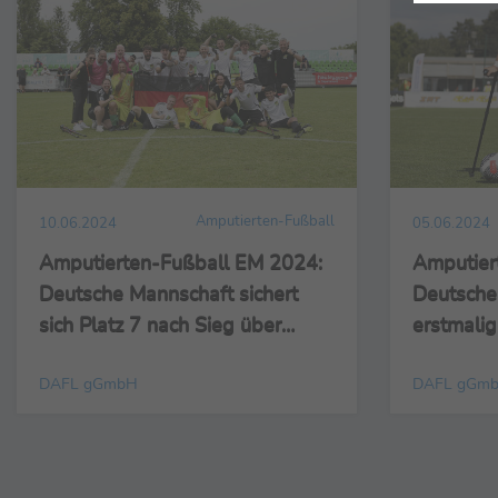
Amputierten-Fußball
10.06.2024
05.06.2024
Amputierten-Fußball EM 2024:
Amputier
Deutsche Mannschaft sichert
Deutsche
sich Platz 7 nach Sieg über
erstmalig 
Frankreich
DAFL gGmbH
DAFL gGm