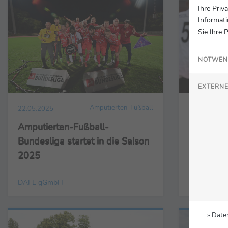
Ihre Priv
Informati
Sie Ihre 
NOTWEN
EXTERNE
Amputierten-Fußball
22.05.2025
19.02.2025
Amputierten-Fußball-
Coca-Cola
Bundesliga startet in die Saison
Neue Par
2025
deutsche
Fußballv
DAFL gGmbH
DAFL gGm
» Date