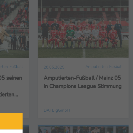
rten-Fußball
Amputierten-Fußball
28.05.2025
05 seinen
Amputierten-Fußball / Mainz 05
in Champions League Stimmung
ierten
025
DAFL gGmbH