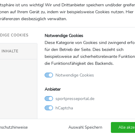
atsphäre ist uns wichtig! Wir und Drittanbieter speichern und/oder greife
onen auf Ihrem Gerät zu, indem wir beispielsweise Cookies nutzen. Hie
Präferenzen diesbezüglich verwalten.
Notwendige Cookies
DIGE COOKIES
Diese Kategorie von Cookies sind zwingend erfo
für den Betrieb der Seite. Dies bezieht sich
 INHALTE
beispielsweise auf sicherheitsrelevante Funktio
die Funktionsfähigkeit des Backends.
Amputierten-Fußball
Amputie
13.10.2024
 kickt für Inklusion:
1. FSV Mainz 05 ist De
Notwendige Cookies
tnerschaft mit dem
Meister 2024
Anbieter
n Amputierten-
sportpresseportal.de
erband DAFL
hCaptcha
bH
DAFL gGmbH
nschutzhinweise
Auswahl Speichern
Alle akze