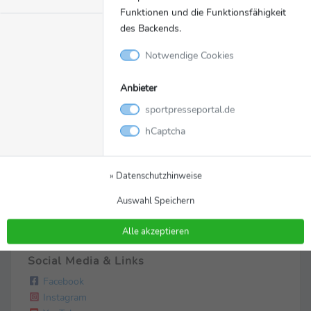
Funktionen und die Funktionsfähigkeit
des Backends.
Notwendige Cookies
Zur Pressemappe
Anbieter
sportpresseportal.de
Kontakt
hCaptcha
DAFL gGmbH
Höhenweg 13
DE-69234 Dielheim
» Datenschutzhinweise
Christian Heintz
Auswahl Speichern
0170-4749482
c.heintz@amputierten-fussball.de
Alle akzeptieren
Social Media & Links
Facebook
Instagram