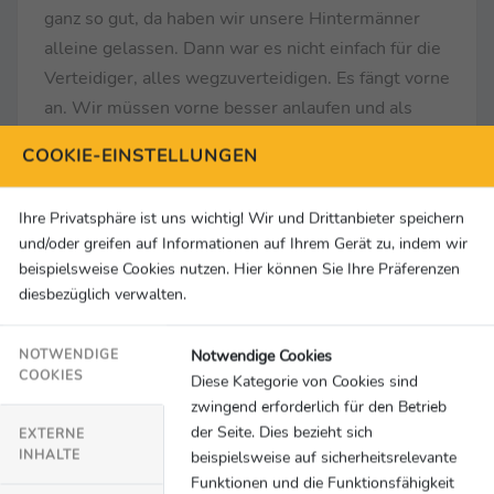
ganz so gut, da haben wir unsere Hintermänner
alleine gelassen. Dann war es nicht einfach für die
Verteidiger, alles wegzuverteidigen. Es fängt vorne
an. Wir müssen vorne besser anlaufen und als
Gruppe besser verteidigen.“
COOKIE-EINSTELLUNGEN
... zu Luca Philipp:
„Der Junge soll nicht abheben.
Nein, überragend, ich freue mich sehr für ihn. Er
Ihre Privatsphäre ist uns wichtig! Wir und Drittanbieter speichern
pusht mich immer, und wir machen viele Witze. Er
und/oder greifen auf Informationen auf Ihrem Gerät zu, indem wir
sitzt neben mir, er hat es sich heute einfach
beispielsweise Cookies nutzen. Hier können Sie Ihre Präferenzen
verdient.“
diesbezüglich verwalten.
Luca Philipp (Torhüter 1899 Hoffenheim) ...
Notwendige Cookies
NOTWENDIGE
... zu der Aussage von Tom Bischof, er sei ein
COOKIES
Diese Kategorie von Cookies sind
verrückter Typ: „
Ich bin positiv verrückt, ich lebe für
zwingend erforderlich für den Betrieb
der Seite. Dies bezieht sich
den Sport und den Verein. Ich bin dieses Jahr das
EXTERNE
INHALTE
beispielsweise auf sicherheitsrelevante
zwölfte Jahr hier. Ich habe alle Jugendstufen
Funktionen und die Funktionsfähigkeit