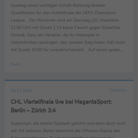
Spieltag einen wichtigen Schritt Richtung direkter
Qualifikation für das Achtelfinale der UEFA Champions
League. Die Münchner sind am Dienstag (10. Dezember,
21.00 Uhr) mit Quote 1,14 klarer Favorit gegen Schachtar
Donezk. Dass die Ukrainer, die ihr Heimspiel in
Gelsenkirchen austragen, den zweiten Sieg holen, hält bwin
mit Quote 18,00 für unwahrscheinlich. Auf einem guten
Weg befindet sich auch Bayer Leverkusen. Gegen Inter ...
bwin
Eishockey
04.12.2024
CHL Viertelfinale live bei MagentaSport:
Berlin – Zürich 3:4
Superstart, die meiste Spielzeit geführt und dann doch noch
mit 3:4 verloren: Berlin bekommt die Offensiv-Klasse des
Schweizer Meisters Zürich im Viertelfinal-Hinspiel der