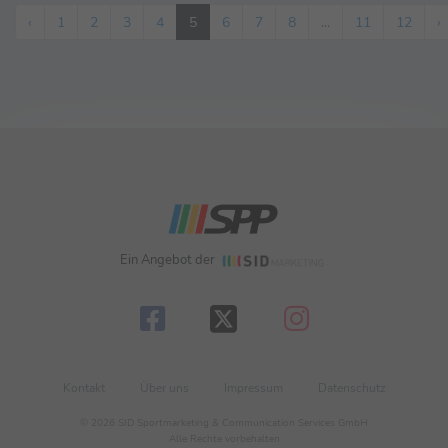
‹
1
2
3
4
5
6
7
8
...
11
12
›
Ein Angebot der
Kontakt
Über uns
Impressum
Datenschutz
© 2026 SID Sportmarketing & Communication Services GmbH
Alle Rechte vorbehalten