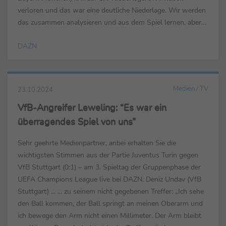
verloren und das war eine deutliche Niederlage. Wir werden
das zusammen analysieren und aus dem Spiel lernen, aber
es gibt heute null Ausreden. Es ist eine deutliche...
DAZN
Medien / TV
23.10.2024
VfB-Angreifer Leweling: “Es war ein
überragendes Spiel von uns”
Sehr geehrte Medienpartner, anbei erhalten Sie die
wichtigsten Stimmen aus der Partie Juventus Turin gegen
VfB Stuttgart (0:1) – am 3. Spieltag der Gruppenphase der
UEFA Champions League live bei DAZN. Deniz Undav (VfB
Stuttgart) ... ... zu seinem nicht gegebenen Treffer: „Ich sehe
den Ball kommen, der Ball springt an meinen Oberarm und
ich bewege den Arm nicht einen Millimeter. Der Arm bleibt