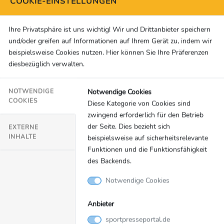
COOKIE-EINSTELLUNGEN
Robert Lewandowski am Mittwoch (23. Oktober, 21.00 Uhr)
mit Quote 2,70 nur in der Außenseiterrolle. Auch auf
Ihre Privatsphäre ist uns wichtig! Wir und Drittanbieter speichern
bwin
Borussia Dortmund wartet...
und/oder greifen auf Informationen auf Ihrem Gerät zu, indem wir
beispielsweise Cookies nutzen. Hier können Sie Ihre Präferenzen
diesbezüglich verwalten.
Sportwetten
21.10.2024
Notwendige Cookies
NOTWENDIGE
UCL: Salzburg Favorit gegen Zagreb – Quote
COOKIES
Diese Kategorie von Cookies sind
1,71 auf Heimsieg von RB – 7,75-Fache auf
zwingend erforderlich für den Betrieb
Grazer Sieg gegen Lissabon
der Seite. Dies bezieht sich
EXTERNE
INHALTE
beispielsweise auf sicherheitsrelevante
Laut Sportwettenanbieter bwin startet Red Bull Salzburg
Funktionen und die Funktionsfähigkeit
als klarer Favorit in den dritten Spieltag der UEFA
des Backends.
Champions League. Gegen Dinamo Zagreb ist ein Heimsieg
der Mozartstädter am Mittwoch (23. Oktober, 21.00 Uhr) mit
Notwendige Cookies
einer Quote von 1,71 notiert. Beim ersten CL-Saisonsieg
dieser Saison für Dinamo winkt eine Quote von 4,40. Bereits
Anbieter
am Dienstagabend (22. Oktober, 21.00 Uhr) empfängt
sportpresseportal.de