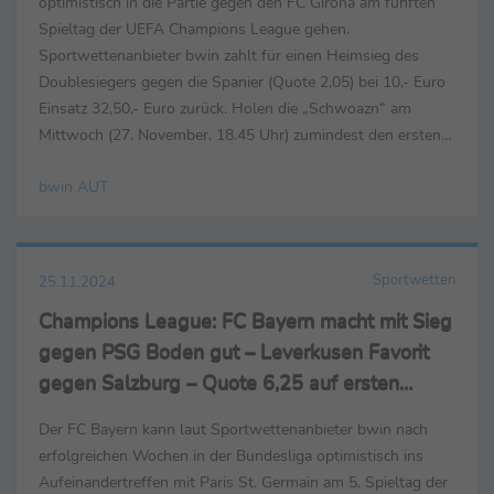
optimistisch in die Partie gegen den FC Girona am fünften
Spieltag der UEFA Champions League gehen.
Sportwettenanbieter bwin zahlt für einen Heimsieg des
Doublesiegers gegen die Spanier (Quote 2,05) bei 10,- Euro
Einsatz 32,50,- Euro zurück. Holen die „Schwoazn“ am
Mittwoch (27. November, 18.45 Uhr) zumindest den ersten
Punkt in der diesjährigen Champions-League-Saison, zahlt ...
bwin AUT
Sportwetten
25.11.2024
Champions League: FC Bayern macht mit Sieg
gegen PSG Boden gut – Leverkusen Favorit
gegen Salzburg – Quote 6,25 auf ersten
Leipzig-Sieg
Der FC Bayern kann laut Sportwettenanbieter bwin nach
erfolgreichen Wochen in der Bundesliga optimistisch ins
Aufeinandertreffen mit Paris St. Germain am 5. Spieltag der