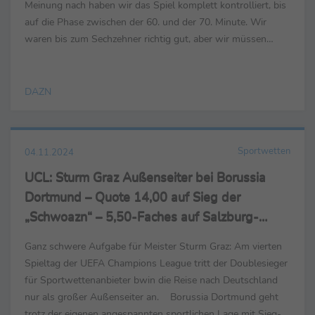
Meinung nach haben wir das Spiel komplett kontrolliert, bis
auf die Phase zwischen der 60. und der 70. Minute. Wir
waren bis zum Sechzehner richtig gut, aber wir müssen
schon früher das 1:0 machen. Graz hat das wirklich gut ...
DAZN
Sportwetten
04.11.2024
UCL: Sturm Graz Außenseiter bei Borussia
Dortmund – Quote 14,00 auf Sieg der
„Schwoazn“ – 5,50-Faches auf Salzburg-
Turnaround bei Feyenoord
Ganz schwere Aufgabe für Meister Sturm Graz: Am vierten
Spieltag der UEFA Champions League tritt der Doublesieger
für Sportwettenanbieter bwin die Reise nach Deutschland
nur als großer Außenseiter an. Borussia Dortmund geht
trotz der eigenen angespannten sportlichen Lage mit Sieg-