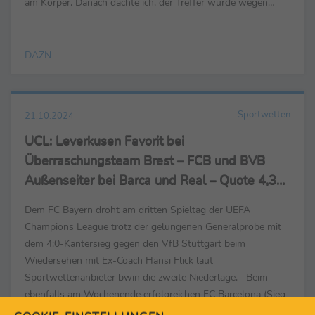
am Körper. Danach dachte ich, der Treffer würde wegen
Abseits überprüft, aber es war niemals ...
DAZN
Sportwetten
21.10.2024
UCL: Leverkusen Favorit bei
Überraschungsteam Brest – FCB und BVB
Außenseiter bei Barca und Real – Quote 4,33
auf VfB-Sieg gegen Juve
Dem FC Bayern droht am dritten Spieltag der UEFA
Champions League trotz der gelungenen Generalprobe mit
dem 4:0-Kantersieg gegen den VfB Stuttgart beim
Wiedersehen mit Ex-Coach Hansi Flick laut
Sportwettenanbieter bwin die zweite Niederlage. Beim
ebenfalls am Wochenende erfolgreichen FC Barcelona (Sieg-
Quote 2,30) sind die Münchner gegen ihren Ex-Torjäger