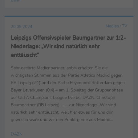
Dortmund (Quote ...
Medien / TV
20.09.2024
Leipzigs Offensivspieler Baumgartner zur 1:2-
Niederlage: „Wir sind natürlich sehr
enttäuscht“
Sehr geehrte Medienpartner, anbei erhalten Sie die
wichtigsten Stimmen aus der Partie Atletico Madrid gegen
RB Leipzig (2:1) und der Partie Feyenoord Rotterdam gegen
Bayer Leverkusen (0:4) – am 1. Spieltag der Gruppenphase
der UEFA Champions League live bei DAZN. Christoph
Baumgartner (RB Leipzig) ... ... zur Niederlage: „Wir sind
natürlich sehr enttäuscht, weil hier etwas für uns drin
gewesen wäre und wir den Punkt gerne aus Madrid
mitgenommen hätten. Am Ende entscheiden dann doch ...
DAZN