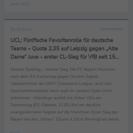
bwin AUT
auf...
Sportwetten
30.09.2024
UCL: Fünffache Favoritenrolle für deutsche
Teams – Quote 2,35 auf Leipzig gegen „Alte
Dame“ Juve – erster CL-Sieg für VfB seit 15
Jahren
Zweiter Spieltag – zweiter Sieg. Der FC Bayern München,
nach dem 9:2-Kantersieg gegen Dinamo Zagreb
Tabellenführer der UEFA Champions League, lässt laut
Sportwettenanbieter bwin auch im zweiten Spiel nichts
anbrennen. Allerdings wartet mit Aston Villa am
Donnerstag (02. Oktober, 21.00 Uhr) ein deutlich
unangenehmerer Gegner auf die Münchner. Einen Sieg der
Bayern bei den „Villans“ (Quote 4,10) in Birmingham belohnt
bwin mit dem 1,78-Fachen des Einsatzes. Mit Borussia
bwin