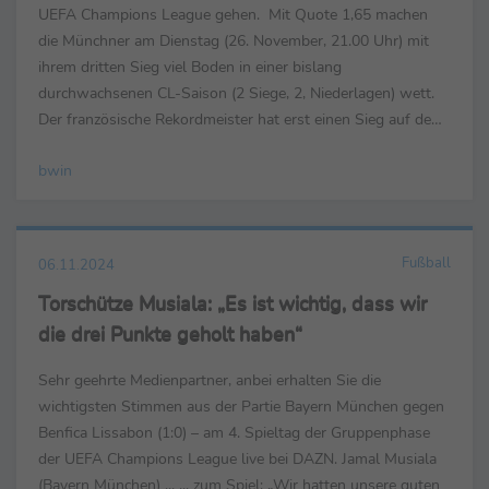
UEFA Champions League gehen. Mit Quote 1,65 machen
die Münchner am Dienstag (26. November, 21.00 Uhr) mit
ihrem dritten Sieg viel Boden in einer bislang
durchwachsenen CL-Saison (2 Siege, 2, Niederlagen) wett.
Der französische Rekordmeister hat erst einen Sieg auf dem
Konto, den zweiten Dreier notiert bwin mit Quote 4,60. ...
bwin
Fußball
06.11.2024
Torschütze Musiala: „Es ist wichtig, dass wir
die drei Punkte geholt haben“
Sehr geehrte Medienpartner, anbei erhalten Sie die
wichtigsten Stimmen aus der Partie Bayern München gegen
Benfica Lissabon (1:0) – am 4. Spieltag der Gruppenphase
der UEFA Champions League live bei DAZN. Jamal Musiala
(Bayern München) ... ... zum Spiel: „Wir hatten unsere guten