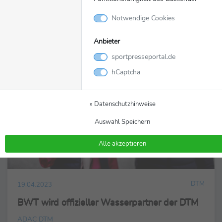
ADAC DTM
Notwendige Cookies
Anbieter
sportpresseportal.de
hCaptcha
» Datenschutzhinweise
Auswahl Speichern
Alle akzeptieren
DTM
19.04.2023
BWT wird offizieller Wasserpartner der DTM
ADAC DTM