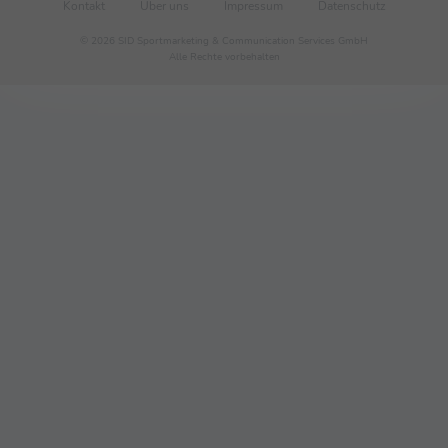
Kontakt
Über uns
Impressum
Datenschutz
© 2026 SID Sportmarketing & Communication Services GmbH
Alle Rechte vorbehalten