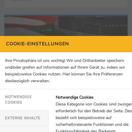
COOKIE-EINSTELLUNGEN
Ihre Privatsphäre ist uns wichtig! Wir und Drittanbieter speichern
und/oder greifen auf Informationen auf Ihrem Gerät zu, indem wir
beispielsweise Cookies nutzen. Hier können Sie Ihre Präferenzen
diesbezüglich verwalten.
Notwendige Cookies
NOTWENDIGE
COOKIES
Diese Kategorie von Cookies sind zwinge
Motorsport
27.04.2023
erforderlich für den Betrieb der Seite. Die
Vorfahrt in der DTM: Cupra ist Official Car
bezieht sich beispielsweise auf
EXTERNE INHALTE
sicherheitsrelevante Funktionen und die
Partner
Funktionsfähigkeit des Backends.