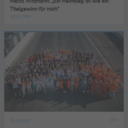
Marco Wittmann: „Ein Heimsieg ist wie ein
Titelgewinn für mich“
ADAC DTM
DTM
25.06.2023