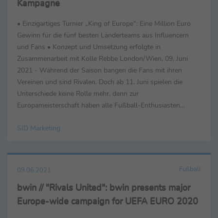
Kampagne
• Einzigartiges Turnier „King of Europe“: Eine Million Euro
Gewinn für die fünf besten Länderteams aus Influencern
und Fans • Konzept und Umsetzung erfolgte in
Zusammenarbeit mit Kolle Rebbe London/Wien, 09. Juni
2021 - Während der Saison bangen die Fans mit ihren
Vereinen und sind Rivalen. Doch ab 11. Juni spielen die
Unterschiede keine Rolle mehr, denn zur
Europameisterschaft haben alle Fußball-Enthusiasten
dasselbe Ziel: Die jeweilige Nationalmannschaft gewinnen zu
SID Marketing
sehen. In ...
Fußball
09.06.2021
bwin // "Rivals United": bwin presents major
Europe-wide campaign for UEFA EURO 2020