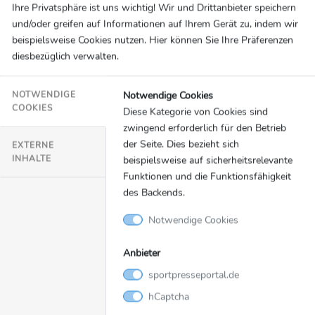
Ihre Privatsphäre ist uns wichtig! Wir und Drittanbieter speichern
und/oder greifen auf Informationen auf Ihrem Gerät zu, indem wir
beispielsweise Cookies nutzen. Hier können Sie Ihre Präferenzen
diesbezüglich verwalten.
Notwendige Cookies
NOTWENDIGE
Soziales Engagement
08.06.2021
COOKIES
Diese Kategorie von Cookies sind
zwingend erforderlich für den Betrieb
Deutscher Fußball Botschafter e.V. startet
der Seite. Dies bezieht sich
EXTERNE
große Kunstaktion mit Berti Vogts
INHALTE
beispielsweise auf sicherheitsrelevante
SID Marketing
Funktionen und die Funktionsfähigkeit
des Backends.
Notwendige Cookies
Anbieter
sportpresseportal.de
hCaptcha