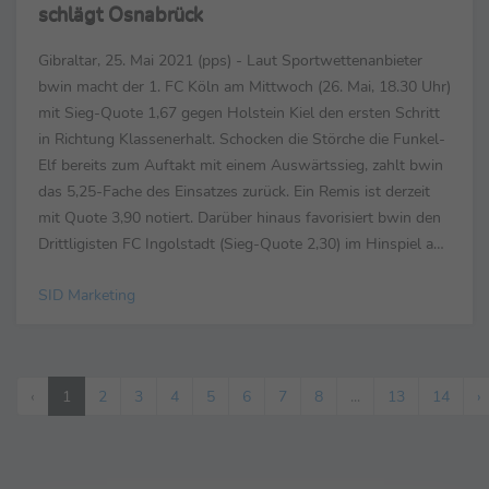
schlägt Osnabrück
Gibraltar, 25. Mai 2021 (pps) - Laut Sportwettenanbieter
bwin macht der 1. FC Köln am Mittwoch (26. Mai, 18.30 Uhr)
mit Sieg-Quote 1,67 gegen Holstein Kiel den ersten Schritt
in Richtung Klassenerhalt. Schocken die Störche die Funkel-
Elf bereits zum Auftakt mit einem Auswärtssieg, zahlt bwin
das 5,25-Fache des Einsatzes zurück. Ein Remis ist derzeit
mit Quote 3,90 notiert. Darüber hinaus favorisiert bwin den
Drittligisten FC Ingolstadt (Sieg-Quote 2,30) im Hinspiel am
Donnerstag (27. Mai, ...
SID Marketing
‹
1
2
3
4
5
6
7
8
...
13
14
›