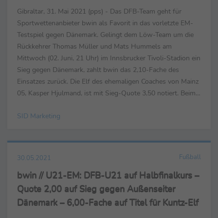
Gibraltar, 31. Mai 2021 (pps) - Das DFB-Team geht für
Sportwettenanbieter bwin als Favorit in das vorletzte EM-
Testspiel gegen Dänemark. Gelingt dem Löw-Team um die
Rückkehrer Thomas Müller und Mats Hummels am
Mittwoch (02. Juni, 21 Uhr) im Innsbrucker Tivoli-Stadion ein
Sieg gegen Dänemark, zahlt bwin das 2,10-Fache des
Einsatzes zurück. Die Elf des ehemaligen Coaches von Mainz
05, Kasper Hjulmand, ist mit Sieg-Quote 3,50 notiert. Beim
dritten Unentschieden in Folge winkt das 3,20-Fache ...
SID Marketing
Fußball
30.05.2021
bwin // U21-EM: DFB-U21 auf Halbfinalkurs –
Quote 2,00 auf Sieg gegen Außenseiter
Dänemark – 6,00-Fache auf Titel für Kuntz-Elf