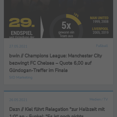
Fußball
27.05.2021
bwin // Champions League: Manchester City
bezwingt FC Chelsea – Quote 6,00 auf
Gündogan-Treffer im Finale
SID Marketing
Medien / TV
26.05.2021
Dazn // Kiel führt Relegation "zur Halbzeit mit
1:0" an - Funkel: "Es ist noch nichts