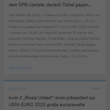
dem DFB-Update, danach Türkei gegen
Italien
Von Becker bis Sahin – starkes Auftakt-Aufgebot, Ittrich zur
Handregel, Bobic sieht Kimmich auf rechts Bonn, 10. Juni -
Starkes Aufgebot bei MagentaTV zum EURO 2020-Auftakt
– bereits um 19.30 Uhr begrüßt Johannes B. Kerner die
Experten Michael Ballack, Fredi Bobic, Schiedsrichter Patrick
Ittrich sowie Nuri Sahin zum EURO-Auftakt Türkei gegen
Italien. Wolff C. Fuss kommentiert den Auftakt gemeinsam
mit dem ehemaligen Dortmunder Sahin. Um 19 Uhr
vermittelt Anett Sattler in der ersten ...
SID Marketing
Fußball
09.06.2021
bwin // „Rivals United“: bwin präsentiert zur
UEFA EURO 2020 große europaweite