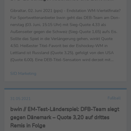
Finale ein
Gibraltar, 02. Juni 2021 (pps) - Endstation WM-Viertelfinale?
Für Sportwettenanbieter bwin geht das DEB-Team am Don-
nerstag (03. Juni, 15:15 Uhr) mit Sieg-Quote 4,33 als
Außenseiter gegen die Schweiz (Sieg-Quote 1,65) aufs Eis.
Sollte das Spiel in die Verlängerung gehen, winkt Quote
4,50. Heißester Titel-Favorit bei der Eishockey-WM in
Lettland ist Russland (Quote 3,25), gefolgt von den USA
(Quote 6,00). Eine DEB-Titel-Sensation wird derzeit mit
Quote 13,00 gehandelt. U21-EM: Kuntz-Elf mit ...
SID Marketing
Fußball
31.05.2021
bwin // EM-Test-Länderspiel: DFB-Team siegt
gegen Dänemark – Quote 3,20 auf drittes
Remis in Folge