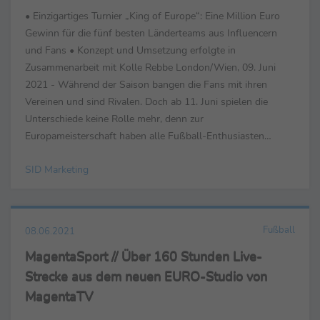
• Einzigartiges Turnier „King of Europe“: Eine Million Euro
Gewinn für die fünf besten Länderteams aus Influencern
und Fans • Konzept und Umsetzung erfolgte in
Zusammenarbeit mit Kolle Rebbe London/Wien, 09. Juni
2021 - Während der Saison bangen die Fans mit ihren
Vereinen und sind Rivalen. Doch ab 11. Juni spielen die
Unterschiede keine Rolle mehr, denn zur
Europameisterschaft haben alle Fußball-Enthusiasten
dasselbe Ziel: Die jeweilige Nationalmannschaft gewinnen zu
SID Marketing
sehen. In ...
Fußball
08.06.2021
MagentaSport // Über 160 Stunden Live-
Strecke aus dem neuen EURO-Studio von
MagentaTV