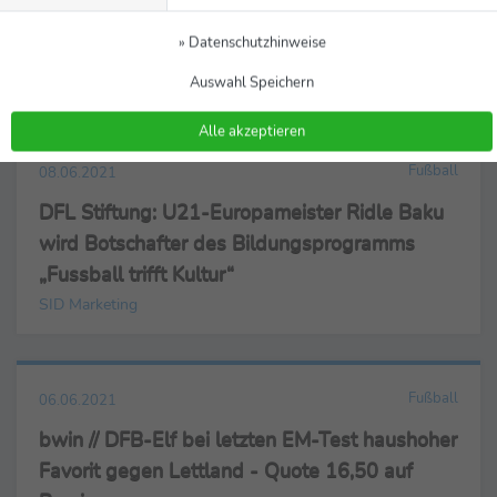
» Datenschutzhinweise
Auswahl Speichern
Alle akzeptieren
Fußball
08.06.2021
DFL Stiftung: U21-Europameister Ridle Baku
wird Botschafter des Bildungsprogramms
„Fussball trifft Kultur“
SID Marketing
Fußball
06.06.2021
bwin // DFB-Elf bei letzten EM-Test haushoher
Favorit gegen Lettland - Quote 16,50 auf