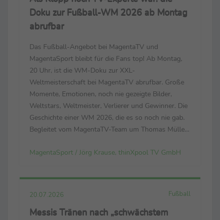
Doku zur Fußball-WM 2026 ab Montag
abrufbar
Das Fußball-Angebot bei MagentaTV und
MagentaSport bleibt für die Fans top! Ab Montag,
20 Uhr, ist die WM-Doku zur XXL-
Weltmeisterschaft bei MagentaTV abrufbar. Große
Momente, Emotionen, noch nie gezeigte Bilder,
Weltstars, Weltmeister, Verlierer und Gewinner. Die
Geschichte einer WM 2026, die es so noch nie gab.
Begleitet vom MagentaTV-Team um Thomas Müller,
Mats Hummels, Tabea Kemme und dem neuen
MagentaSport / Jörg Krause, thinXpool TV GmbH
Bundestrainer Jürgen Klopp. (Der Link zum
Trailer: https://cloud.thinxpool.de/s/...
Fußball
20.07.2026
Messis Tränen nach „schwächstem