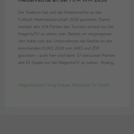
Die Telekom hat sich die Medienrechte an der
Fußball-Weltmeisterschaft 2030 gesichert. Damit
werden alle 104 Partien des Turniers erneut nur bei
MagentaTV zu sehen sein. Bereits im vergangenen
Jahr hatte sich das Unternehmen die Rechte an der
kommenden EURO 2028 von ARD und ZDF
gesichert – auch hier sind dank 17 exklusiver Partien
alle 51 Spiele nur bei MagentaTV zu sehen. Rodrigo
Diehl, im Vorstand der Telekom für das
Deutschland-Geschäft verantwortlich: „Es war für
uns eine Fußball...
MagentaSport / Jörg Krause, thinXpool TV GmbH