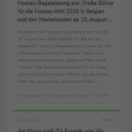
Hockey-Begeisterung pur: Große Bühne
für die Hockey-WM 2026 in Belgien
und den Niederlanden ab 15. August –
live nur bei MagentaSport und
Mindestens 40 Stunden Live-Hockey vom 15. bis
MagentaTV
30. August live und kostenlos für alle nur bei
MagentaTV und für MagentaSport-Kunden im Abo
inklusiveAlle deutschen Spiele der Frauen und
Männer sowie Halbfinals, Spiele um Platz 3 und
Finals zu Top-ZeitenHochkarätiges On-Air-Team
liefert volle Dosis Hockey-WM für alle deutschen
Fans: Neu als Experten an Bord sind Mats
Grambusch und Selin Oruz – bei der Heim-EM noch
MagentaSport / Jörg Krause, thinXpool TV GmbH
Leistungsträger ihrer Nationalteams Der
Countdown läuft zur FIH ...
Fußball
26.07.2026
Als Klopp noch TV-Experte war: die