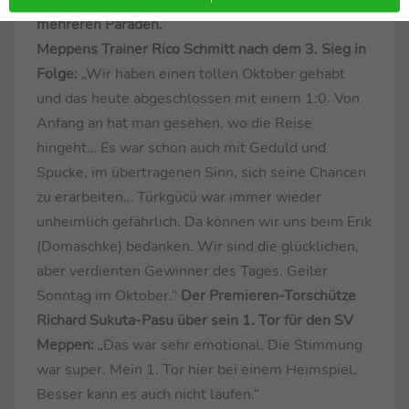
mehreren Paraden.
Meppens Trainer Rico Schmitt nach dem 3. Sieg in
Folge:
„Wir haben einen tollen Oktober gehabt
und das heute abgeschlossen mit einem 1:0. Von
Anfang an hat man gesehen, wo die Reise
hingeht… Es war schon auch mit Geduld und
Spucke, im übertragenen Sinn, sich seine Chancen
zu erarbeiten… Türkgücü war immer wieder
unheimlich gefährlich. Da können wir uns beim Erik
(Domaschke) bedanken. Wir sind die glücklichen,
aber verdienten Gewinner des Tages. Geiler
Sonntag im Oktober.“
Der Premieren-Torschütze
Richard Sukuta-Pasu über sein 1. Tor für den SV
Meppen:
„Das war sehr emotional. Die Stimmung
war super. Mein 1. Tor hier bei einem Heimspiel.
Besser kann es auch nicht laufen.“