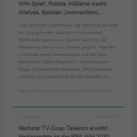
WM-Spiel“, Robbie Williams crasht
Analyse, Spanien „hochverdient
Weltmeister“
„Das war nicht Argentiniens Tag. Messi hat gar nicht
ins Spiel gefunden. Spanien ist hochverdient
Weltmeister gewonnen. Spanien hat nicht 120
Minuten die Sterne vom Himmel gespielt. Aber der
2. Halbzeit waren sie wirklich da und das Spiel
kontrolliert“, findet MagentaTV- Experte Jürgen
Klopp. Thomas Müller bilanziert: „Die Spielanlage
vorwärts wie rückwärts ist bei den Spaniern so
dominant. Sie spielen mit viel Aufwand, Fleiß, Herz
MagentaSport / Jörg Krause, thinXpool TV GmbH
und Technik. Sie spielen mit allem.“ Luis de la ...
Medien / TV
19.07.2026
Nächster TV-Coup: Telekom erwirbt
Medienrechte an der FIFA WM 2030