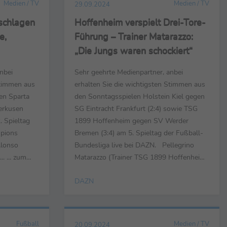
Medien / TV
Medien / TV
29.09.2024
schlagen
Hoffenheim verspielt Drei-Tore-
e,
Führung – Trainer Matarazzo:
„Die Jungs waren schockiert“
nbei
Sehr geehrte Medienpartner, anbei
Stimmen aus
erhalten Sie die wichtigsten Stimmen aus
en Sparta
den Sonntagsspielen Holstein Kiel gegen
verkusen
SG Eintracht Frankfurt (2:4) sowie TSG
. Spieltag
1899 Hoffenheim gegen SV Werder
pions
Bremen (3:4) am 5. Spieltag der Fußball-
Alonso
Bundesliga live bei DAZN. Pellegrino
. ... zum
Matarazzo (Trainer TSG 1899 Hoffenheim)
in super
... ... zur Frage, wie sehr die Niederlage
DAZN
 sehr
wehtue: „Sehr. Die Jungs sind
Die erste
hervorragend ins Spiel gekommen. Es war
 Pause haben
ein guter Plan, er wurde aber super
.
umgesetzt. Wir hatten eine gute Energie ...
Fußball
Medien / TV
20.09.2024