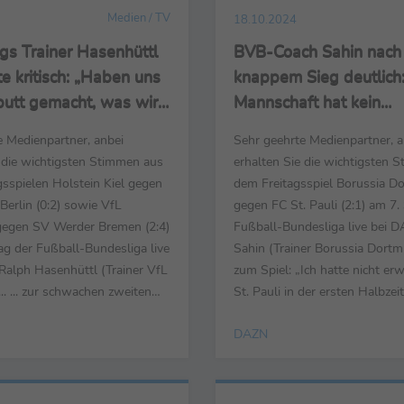
Medien / TV
18.10.2024
gs Trainer Hasenhüttl
BVB-Coach Sahin nach
te kritisch: „Haben uns
knappem Sieg deutlich:
putt gemacht, was wir
Mannschaft hat kein
en letzten Wochen
Mentalitätsproblem“
e Medienpartner, anbei
Sehr geehrte Medienpartner, a
t hatten“
e die wichtigsten Stimmen aus
erhalten Sie die wichtigsten 
sspielen Holstein Kiel gegen
dem Freitagsspiel Borussia D
Berlin (0:2) sowie VfL
gegen FC St. Pauli (2:1) am 7.
egen SV Werder Bremen (2:4)
Fußball-Bundesliga live bei 
ag der Fußball-Bundesliga live
Sahin (Trainer Borussia Dortmund
alph Hasenhüttl (Trainer VfL
zum Spiel: „Ich hatte nicht erw
.. ... zur schwachen zweiten
St. Pauli in der ersten Halbzeit
ie Message in der Halbzeit hat
verteidigt. Dafür haben wir es
DAZN
 Gegentreffer aufgebaut, da
gemacht, immer versucht ruhig
n nicht viel zugelassen hatten.
und Flanken zu spielen. In der
dem, was uns in der ersten
Halbzeit mit der Auswechslu
 ...
Pascal, der ein paar ...