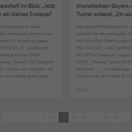
erschaft im Blick: „Jetzt
dramatischem Bayern-
 ein kleines Endspiel“
Tuchel wütend: „Ein ab
Desaster“
e Medienpartner, anbei
Sehr geehrte Medienpartner, a
e die wichtigsten Stimmen aus
erhalten Sie die wichtigsten 
sspiel FC Augsburg gegen
der Partie Real Madrid gegen
t (0:1) am 33. Spieltag der
München (2:1) – das Halbfinal
desliga live bei DAZN.
der UEFA Champions League li
oeneß (Trainer VfB Stuttgart)
DAZN. Thomas Tuchel (Traine
iel: „Ich bin sehr zufrieden. Ich
München) ... ... zur Niederlage:
wir ein wirklich gutes Spiel
braucht man eine Weile. Es ist
en. Es war das, was wir uns
Niederlage, wo wir alles auf 
DAZN
 hatten, nämlich das Spiel
gelassen haben. Das ist auch T
ieren und wenig Momente
Wahrheit und das ist gut, es g
in denen vielleicht die
regrets. Das andere: Ein bissch
mmen. Das Einzige, ...
Verletzte, ...
‹
1
2
...
5
6
7
8
9
...
16
17
›