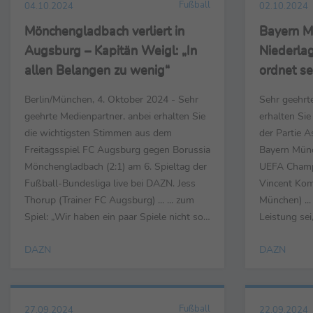
Fußball
04.10.2024
02.10.2024
Mönchengladbach verliert in
Bayern M
Augsburg – Kapitän Weigl: „In
Niederla
allen Belangen zu wenig“
ordnet se
Gegentref
Berlin/München, 4. Oktober 2024 - Sehr
Sehr geehrt
Spiel“
geehrte Medienpartner, anbei erhalten Sie
erhalten Si
die wichtigsten Stimmen aus dem
der Partie A
Freitagsspiel FC Augsburg gegen Borussia
Bayern Münc
Mönchengladbach (2:1) am 6. Spieltag der
UEFA Champi
Fußball-Bundesliga live bei DAZN. Jess
Vincent Kom
Thorup (Trainer FC Augsburg) ... ... zum
München) ...
Spiel: „Wir haben ein paar Spiele nicht so
Leistung se
gute Leistungen gebracht und keine
könne: „Ich 
DAZN
DAZN
Punkte geholt. Wir hatten über 90 Minute
Spieler von 
die Kontrolle: Der Gegner hatte zwar den
wir natürlic
Ball, aber nicht in unserer Hälfte. Wir
bin, haben w
haben fast nichts ...
Es war eine 
Fußball
27.09.2024
22.09.2024