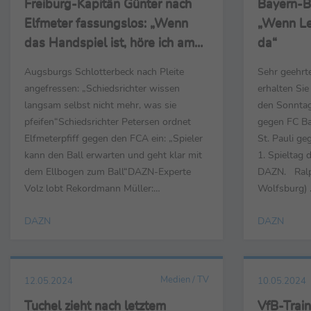
Freiburg-Kapitän Günter nach
Bayern-B
Elfmeter fassungslos: „Wenn
„Wenn Leo
das Handspiel ist, höre ich am
da“
liebsten auf mit Fußball“
Augsburgs Schlotterbeck nach Pleite
Sehr geehrt
angefressen: „Schiedsrichter wissen
erhalten Si
langsam selbst nicht mehr, was sie
den Sonntag
pfeifen“Schiedsrichter Petersen ordnet
gegen FC Ba
Elfmeterpfiff gegen den FCA ein: „Spieler
St. Pauli ge
kann den Ball erwarten und geht klar mit
1. Spieltag 
dem Ellbogen zum Ball“ DAZN-Experte
DAZN. Ralph
Volz lobt Rekordmann Müller:
Wolfsburg) ..
„Herausragender Treffer von einem
nicht bitte
DAZN
DAZN
herausragenden Spieler“ Sehr geehrte
München so 
Medienpartner, anbei erhalten Sie die
nur stolz f
wichtigsten Stimmen aus den Partien FC
hier geleiste
Bayern München gegen den SC Freiburg
zweiten Halbz
Medien / TV
12.05.2024
10.05.2024
(2:0...
Tuchel zieht nach letztem
VfB-Trai