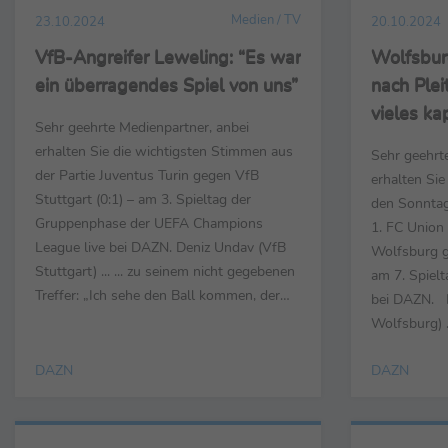
Medien / TV
23.10.2024
20.10.2024
VfB-Angreifer Leweling: “Es war
Wolfsbur
ein überragendes Spiel von uns”
nach Plei
vieles ka
Sehr geehrte Medienpartner, anbei
uns in d
erhalten Sie die wichtigsten Stimmen aus
Sehr geehrt
aufgebau
der Partie Juventus Turin gegen VfB
erhalten Si
Stuttgart (0:1) – am 3. Spieltag der
den Sonntag
Gruppenphase der UEFA Champions
1. FC Union 
League live bei DAZN. Deniz Undav (VfB
Wolfsburg g
Stuttgart) ... ... zu seinem nicht gegebenen
am 7. Spielt
Treffer: „Ich sehe den Ball kommen, der
bei DAZN. R
Ball springt an meinen Oberarm und ich
Wolfsburg) .
bewege den Arm nicht einen Millimeter.
Halbzeit: „D
Der Arm bleibt am Körper. Danach dachte
DAZN
DAZN
sich an dem
ich, der Treffer würde wegen Abseits
wir bis dahi
überprüft, aber es war niemals ...
Vieles von 
Halbzeit stark