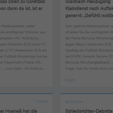
oss Eberl zu Goretzka:
Gladbach-Neuzugang
n dann da ist, ist er
Kleindienst nach Auftak
genervt: „Gefühlt wollt
nicht, dass wir heute 
e Medienpartner, anbei
Sehr geehrte Medienpartner, a
e die wichtigsten Stimmen aus
erhalten Sie die wichtigsten 
sspielen VfL Wolfsburg
der Partie Borussia Möncheng
yern München (2:3) sowie FC
gegen Bayer Leverkusen (2:3) 
gen 1. FC Heidenheim (0:2) am
Spieltag der Fußball-Bundesli
der Fußball-Bundesliga live bei
bei DAZN. Gerardo Seoane (Tr
 Hasenhüttl (Trainer VfL
Borussia Mönchengladbach) ...
. ... zum Spiel: „Ich finde es
Frage, was ihn heute stolz mac
r, wenn man gegen Bayern
einiges. So kurz nach dem Spie
DAZN
ein Spiel macht. Da überwiegt
einfach bitter, dass wir mit nu
ür meine Mannschaft. Was wir
hier stehen. Heute bleibt ganz 
t haben – speziell in der
erstes die unglaubliche Kuliss
eit ...
Unterstützung. Es war ein ...
Fußball
08.05.2024
ner Hoeneß hat die
Schiedsrichter-Debatte