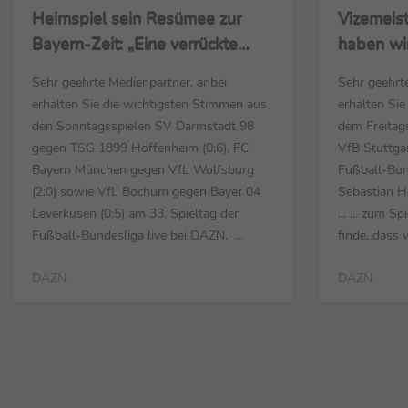
Heimspiel sein Resümee zur
Vizemeist
Bayern-Zeit: „Eine verrückte
haben wir
Woche, die uns viel gekostet
Sehr geehrte Medienpartner, anbei
Sehr geehrt
hat“
erhalten Sie die wichtigsten Stimmen aus
erhalten Si
den Sonntagsspielen SV Darmstadt 98
dem Freitag
gegen TSG 1899 Hoffenheim (0:6), FC
VfB Stuttgar
Bayern München gegen VfL Wolfsburg
Fußball-Bun
(2:0) sowie VfL Bochum gegen Bayer 04
Sebastian H
Leverkusen (0:5) am 33. Spieltag der
... ... zum Sp
Fußball-Bundesliga live bei DAZN.
finde, dass 
Thomas Tuchel (Trainer FC Bayern
gemacht hab
DAZN
DAZN
München) ... ... zum Spiel: „Wir waren in
vorgenommen
den ersten Minuten sehr flüssig im
zu kontroll
Ballbesitz und haben sehr schnell gespielt
zuzulassen, 
und gleich das Tor geschossen. Insgesamt
Zuschauer ko
waren ...