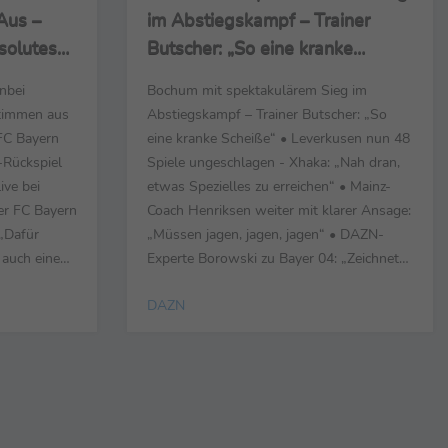
Aus –
im Abstiegskampf – Trainer
solutes
Butscher: „So eine kranke
Scheiße“
nbei
Bochum mit spektakulärem Sieg im
Stimmen aus
Abstiegskampf – Trainer Butscher: „So
 FC Bayern
eine kranke Scheiße“ • Leverkusen nun 48
-Rückspiel
Spiele ungeschlagen - Xhaka: „Nah dran,
ve bei
etwas Spezielles zu erreichen“ • Mainz-
r FC Bayern
Coach Henriksen weiter mit klarer Ansage:
 „Dafür
„Müssen jagen, jagen, jagen“ • DAZN-
 auch eine
Experte Borowski zu Bayer 04: „Zeichnet
dem Platz
eine top, top Mannschaft aus“
DAZN
eil der
Berlin/München, 05.05.2024 - Sehr
ibt also no
geehrte Medienpartner, anbei erhalten Sie
en zu viele
die wichtigsten Stimmen aus den
Sonntagsspielen 1. FC ...