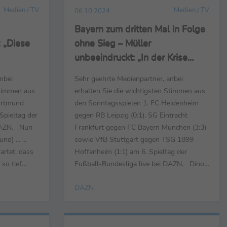
Medien / TV
Medien / TV
06.10.2024
Bayern zum dritten Mal in Folge
 „Diese
ohne Sieg – Müller
unbeeindruckt: „In der Krise
befinde ich mich gerne“
nbei
Sehr geehrte Medienpartner, anbei
Stimmen aus
erhalten Sie die wichtigsten Stimmen aus
ortmund
den Sonntagsspielen 1. FC Heidenheim
 Spieltag der
gegen RB Leipzig (0:1), SG Eintracht
DAZN. Nuri
Frankfurt gegen FC Bayern München (3:3)
) ... ...
sowie VfB Stuttgart gegen TSG 1899
artet, dass
Hoffenheim (1:1) am 6. Spieltag der
 so tief
Fußball-Bundesliga live bei DAZN. Dino
 gut
Toppmöller (Trainer SG Eintracht
DAZN
 zu bleiben
Frankfurt) ... ... zum Spiel: „Ich bin gerade
 zweiten
noch zu emotional aufgewühlt. Es war ein
ng von
wildes Finish. Bayern hat uns von Anfang
an hinten reingedrängt, wir ...