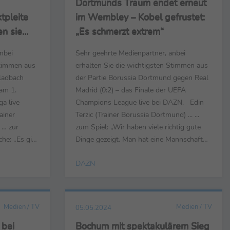
Dortmunds Traum endet erneut
tpleite
im Wembley – Kobel gefrustet:
en sie
„Es schmerzt extrem“
was holen“
nbei
Sehr geehrte Medienpartner, anbei
Stimmen aus
erhalten Sie die wichtigsten Stimmen aus
ladbach
der Partie Borussia Dortmund gegen Real
am 1.
Madrid (0:2) – das Finale der UEFA
ga live
Champions League live bei DAZN. Edin
ainer
Terzic (Trainer Borussia Dortmund) ... ...
 … zur
zum Spiel: „Wir haben viele richtig gute
he: „Es gibt
Dinge gezeigt. Man hat eine Mannschaft
l ist es
erlebt, die wirklich dran geglaubt und alles
DAZN
ll Punkten
investiert hat, dieses Spiel zu gewinnen.
viel. Als
Am Ende waren so viele Dinge dabei, aber
e und
es ist dennoch schmerzhaft, da man das
Gefühl hatte, ...
Medien / TV
Medien / TV
05.05.2024
 bei
Bochum mit spektakulärem Sieg