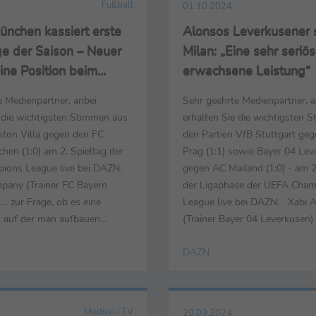
Fußball
01.10.2024
ünchen kassiert erste
Alonsos Leverkusener 
ge der Saison – Neuer
Milan: „Eine sehr seriös
ine Position beim
erwachsene Leistung“
fer ein: „Das ist unser
e Medienpartner, anbei
Sehr geehrte Medienpartner, a
e die wichtigsten Stimmen aus
erhalten Sie die wichtigsten 
ston Villa gegen den FC
den Partien VfB Stuttgart geg
hen (1:0) am 2. Spieltag der
Prag (1:1) sowie Bayer 04 Le
ons League live bei DAZN.
gegen AC Mailand (1:0) - am 2
pany (Trainer FC Bayern
der Ligaphase der UEFA Cham
 … zur Frage, ob es eine
League live bei DAZN. Xabi 
i, auf der man aufbauen
(Trainer Bayer 04 Leverkusen) ..
will erstmal gewinnen. Die
Spiel: „Sehr zufrieden, es ist e
DAZN
Villa sind heute zufrieden und
Sieg. Gegen Milan war es eine
h nicht. Aber wenn ich objektiv
seriöse, erwachsene Leistung. 
ir eigentlich gut angefangen.
Halbzeit war sehr gut. In der
Viertelstunde ...
wir besprochen, dass wir die ..
Medien / TV
20.09.2024