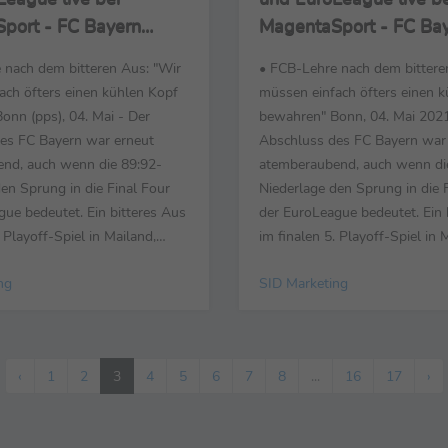
port - FC Bayern
MagentaSport - FC Ba
 knapp am Final Four-
scheitert knapp am Fin
 nach dem bitteren Aus: "Wir
• FCB-Lehre nach dem bittere
 Mailand
Einzug in Mailand
ach öfters einen kühlen Kopf
müssen einfach öfters einen 
onn (pps), 04. Mai - Der
bewahren" Bonn, 04. Mai 2021
es FC Bayern war erneut
Abschluss des FC Bayern war
nd, auch wenn die 89:92-
atemberaubend, auch wenn di
en Sprung in die Final Four
Niederlage den Sprung in die 
ue bedeutet. Ein bitteres Aus
der EuroLeague bedeutet. Ein 
. Playoff-Spiel in Mailand,
im finalen 5. Playoff-Spiel in 
hen in den letzten 15
obwohl München in den letzt
ng
SID Marketing
ch auf 2 Punkte herankam, 5
Sekunden noch auf 2 Punkte 
Sekunden erzielte. "Das ist
Punkte in 4 Sekunden erzielte.
 wir müssen das Feuer
Spiel 5 und wir müssen das F
mahnte Münchens Trainer ...
entfachen", mahnte Münchens T
‹
1
2
3
4
5
6
7
8
...
16
17
›