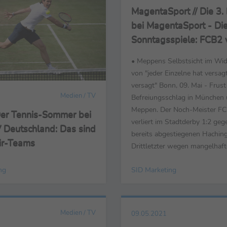
MagentaSport // Die 3.
bei MagentaSport - Di
Sonntagsspiele: FCB2 v
gegen Absteiger Hach
• Meppens Selbstsicht im Wid
von "jeder Einzelne hat versagt
versagt" Bonn, 09. Mai - Frust
Medien / TV
Befreiungsschlag in München
Meppen. Der Noch-Meister FC
 Der Tennis-Sommer bei
verliert im Stadtderby 1:2 geg
 Deutschland: Das sind
bereits abgestiegenen Haching
ir-Teams
Drittletzter wegen mangelhaft
Chancenverwertung. Trainer 
ng
SID Marketing
Schwarz vermied öffentlich Sch
möchte jetzt nicht unfair sein.
haben sich brutal viel vorge
wenn das überhaupt nicht so
Medien / TV
09.05.2021
hat." ...