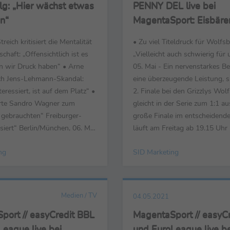
lg: „Hier wächst etwas
PENNY DEL live bei
n“
MagentaSport: Eisbäre
schlagen die Grizzlys 4
treich kritisiert die Mentalität
• Zu viel Titeldruck für Wolfs
Entscheidung um Deut
chaft: „Offensichtlich ist es
„Vielleicht auch schwierig für 
Meisterschaft am Freit
n wir Druck haben“ • Arne
05. Mai - Ein nervenstarkes Ber
19.15 Uhr
ach Jens-Lehmann-Skandal:
eine überzeugende Leistung, s
eressiert, ist auf dem Platz“ •
2. Finale bei den Grizzlys Wol
te Sandro Wagner zum
gleicht in der Serie zum 1:1 au
 gebrauchten“ Freiburger-
große Finale im entscheidende
iert“ Berlin/München, 06. Mai
läuft am Freitag ab 19.15 Uhr l
te Medienpartner, anbei
MagentaSport. Berlins Trainer
ng
SID Marketing
 die wichtigsten Stimmen der
deutlichen Leistungssteigeru
ha BSC gegen SC Freiburg (3:0)
taktischen Veränderungen ge
lspiel vom 30. Spieltag der...
2:3 im 1. Finale: „Es gab viele,
behalte ...
Medien / TV
04.05.2021
port // easyCredit BBL
MagentaSport // easyC
League live bei
und EuroLeague live be