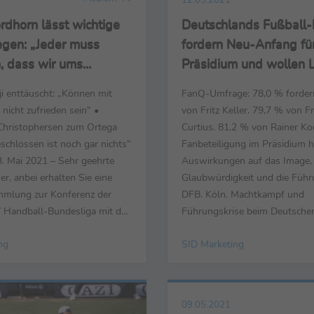
rdhorn lässt wichtige
Deutschlands Fußball-
egen: „Jeder muss
fordern Neu-Anfang fü
, dass wir ums
Präsidium und wollen 
n kämpfen“
neuen DFB-Präsidente
i enttäuscht: „Können mit
FanQ-Umfrage: 78,0 % fordern
 nicht zufrieden sein“ •
von Fritz Keller. 79,7 % von Fr
hristophersen zum Ortega
Curtius. 81,2 % von Rainer Ko
schlossen ist noch gar nichts“
Fanbeteiligung im Präsidium h
. Mai 2021 – Sehr geehrte
Auswirkungen auf das Image, 
r, anbei erhalten Sie eine
Glaubwürdigkeit und die Führ
mlung zur Konferenz der
DFB. Köln. Machtkampf und
Handball-Bundesliga mit den
Führungskrise beim Deutsche
 Hannover-Burgdorf – Füchse
Bund. Präsident Fritz Keller s
ng
SID Marketing
27), FRISCH AUF! Göppingen –
unter Druck. In einer repräsen
n (35:27), GWD Minden – MT
Umfrage mit über 1.834 Teiln
30:30), TBV Lemgo Lippe –
die Voting-App FanQ im Auft
Sport-Informations- Dienst (S
09.05.2021
Deutschlands Fuß...