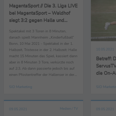
MagentaSport // Die 3. Liga LIVE
bei MagentaSport – Waldhof
siegt 3:2 gegen Halle und
Trainer Glöckner schimpft
Spektakel mit 3 Toren in 8 Minuten,
danach spielt Mannheim „Kinderfußball“
Bonn, 10 Mai 2021 - Spektakel in der 1.
Halbzeit, Tristesse in der 2. Halbzeit: Halle
10.05.2021
macht 15 Minuten das Spiel, kassiert dann
Betreff:
aber in 8 Minuten 3 Tore, verkürzte noch
ServusTV
auf 2:3. Ab dann passierte jedoch bis auf
die On-A
einen Pfostentreffer der Hallenser in der
87. Minute nichts mehr. „Wir haben die
SID Marketing
SID Marketi
Seriosität verloren und ein Stück weit
Kinderfußball gespielt“, ärgerte sich
Mannheims Trainer über die 2 Tore von ...
Medien / TV
09.05.2021
09.05.2021