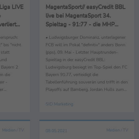
 Liga LIVE
MagentaSport// easyCredit BBL
e
live bei MagentaSport 34.
erliert
Spieltag - 91:77 - die MHP
ing
Riesen spielen eine bockstarke
erspruch:
• Ludwigsburger Dominanz, unterlegener
Hauptrunde
" bis "nicht
FCB will im Pokal "definitiv" anders Bonn
 statt
(pps), 09. Mai - Letzter Hauptrunden-
 und
Spieltag in der easyCredit BBL:
 Bayern 2
Ludwigsburg besiegt im Top-Spiel den FC
en die
Bayern 91:77, verteidigt die
er -
Tabellenführung souverän und trifft in den
er
Playoffs auf Bamberg. Jordan Hulls zum
Danny
Ludwigsburger Selbstverständnis: "Für
SID Marketing
elte: "Ich
uns ist es wichtig, dass wir ein gutes
 Die Jungs
Gefühl aufbauen konnten für die
nommen, auch
Playoffs." Der FC Bayern beendet die
 ausgesehen
Hauptrunde als vorerst als Dritter - ...
Medien / TV
Medien / TV
08.05.2021