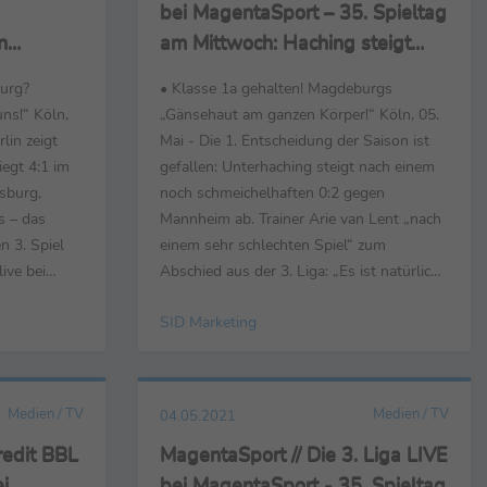
bei MagentaSport – 35. Spieltag
n
am Mittwoch: Haching steigt
:1 –
nach 0:2 gegen Mannheim ab
burg?
• Klasse 1a gehalten! Magdeburgs
sche
uns!“ Köln,
„Gänsehaut am ganzen Körper!“ Köln, 05.
ag ab
lin zeigt
Mai - Die 1. Entscheidung der Saison ist
iegt 4:1 im
gefallen: Unterhaching steigt nach einem
fsburg,
noch schmeichelhaften 0:2 gegen
s – das
Mannheim ab. Trainer Arie van Lent „nach
n 3. Spiel
einem sehr schlechten Spiel“ zum
ive bei
Abschied aus der 3. Liga: „Es ist natürlich
 Aubin zur
nicht einfach. Die Tendenz hat ja auch
SID Marketing
ng und
gegen uns gesprochen die letzten
genüber dem
Wochen.“ Die 2. Entscheidung: der 1. FC
 aber die
Magdeburg kämpft sich vom vorletzten
auf den 9. Platz, holte mit...
Medien / TV
Medien / TV
04.05.2021
redit BBL
MagentaSport // Die 3. Liga LIVE
i
bei MagentaSport - 35. Spieltag