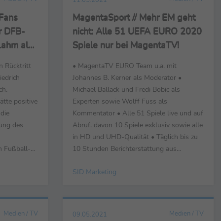
Fans
MagentaSport // Mehr EM geht
r DFB-
nicht: Alle 51 UEFA EURO 2020
Lahm als
Spiele nur bei MagentaTV!
n
 Rücktritt
• MagentaTV EURO Team u.a. mit
iedrich
Johannes B. Kerner als Moderator •
ch.
Michael Ballack und Fredi Bobic als
ätte positive
Experten sowie Wolff Fuss als
die
Kommentator • Alle 51 Spiele live und auf
ung des
Abruf, davon 10 Spiele exklusiv sowie alle
in HD und UHD-Qualität • Täglich bis zu
n Fußball-
10 Stunden Berichterstattung aus
teht massiv
eigenem EM-Studio Bonn, 11. Mai 2021 -
SID Marketing
tativen
Die Telekom zeigt ab dem 11. Juni die
ehmern hat
UEFA Euro 2020 live bei MagentaTV und
rag des
präsentiert dazu ein umfangreiches
ID)
Programmangebot mit einem Top-Team.
Medien / TV
Medien / TV
09.05.2021
MagentaTV ...