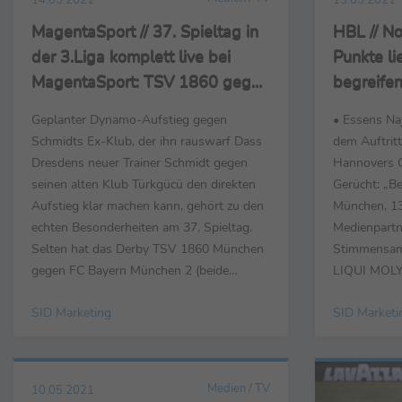
MagentaSport // 37. Spieltag in
HBL // No
der 3.Liga komplett live bei
Punkte li
MagentaSport: TSV 1860 gegen
begreifen
FCC Bayern am Sonntag brisant
Überlebe
Geplanter Dynamo-Aufstieg gegen
• Essens Naj
Schmidts Ex-Klub, der ihn rauswarf Dass
dem Auftritt
Dresdens neuer Trainer Schmidt gegen
Hannovers C
seinen alten Klub Türkgücü den direkten
Gerücht: „Be
Aufstieg klar machen kann, gehört zu den
München, 13
echten Besonderheiten am 37. Spieltag.
Medienpartne
Selten hat das Derby TSV 1860 München
Stimmensam
gegen FC Bayern München 2 (beide
LIQUI MOLY 
Partien am Sonntag, ab 13.45 Uhr live bei
Partien TSV
SID Marketing
SID Marketi
MagentaSport) unter solchen Vorzeichen
Berlin (27:
gestanden: Sechzig kann als Dritter mit 65
TuSEM Esse
Punkten vom Aufstieg träumen – muss
Melsungen (
also gewinnen, Bayerns Zweite ...
TVB 1898 ...
Medien / TV
10.05.2021