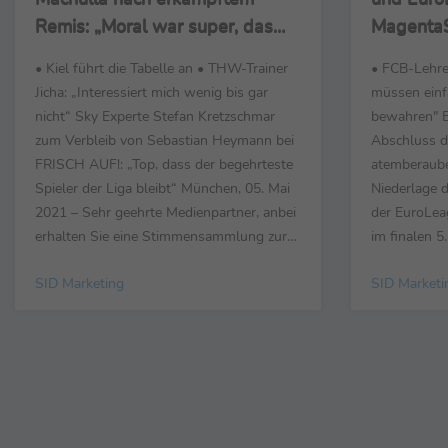
Remis: „Moral war super, das
MagentaS
Unentschieden bringt uns aber
scheitert
• Kiel führt die Tabelle an • THW-Trainer
• FCB-Lehre
nicht weiter“
Einzug in
Jicha: „Interessiert mich wenig bis gar
müssen einf
nicht“ Sky Experte Stefan Kretzschmar
bewahren" B
zum Verbleib von Sebastian Heymann bei
Abschluss d
FRISCH AUF!: „Top, dass der begehrteste
atemberaube
Spieler der Liga bleibt“ München, 05. Mai
Niederlage d
2021 – Sehr geehrte Medienpartner, anbei
der EuroLeag
erhalten Sie eine Stimmensammlung zur
im finalen 5
Konferenz der LIQUI MOLY Handball-
obwohl Münc
SID Marketing
SID Marketi
Bundesliga mit den Partien HC Erlangen –
Sekunden no
THW Kiel (25:31), HSG Wetzlar – TBV
Punkte in 4 
Lemgo Lippe (21:27), FRISCH AUF!
Spiel 5 und
Göppingen – ...
entfachen", 