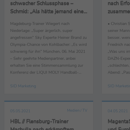
schwacher Schlussphase –
nach Erfo
Schmid: „Als hätte jemand einen
zusamme
Stecker gezogen“
Magdeburg-Trainer Wiegert nach
• Christian S
Niederlage: „Super ärgerlich, super
seiner Manns
angefressen“ Sky Experte Heiner Brand zu
besser, wen
Olympia-Chance von Kohlbacher: „Es wird
Friedrich n
schwierig für ihn“ München, 06. Mai 2021
„Was uns int
– Sehr geehrte Medienpartner, anbei
DAZN-Exper
erhalten Sie eine Stimmensammlung zur
„schlechten,
Konferenz der LIQUI MOLY Handball-
Abend: „Pass
Bundesliga mit den Partien SC Magdeburg
- Sehr geehr
SID Marketing
SID Marketi
– HBW Balingen-Weilstetten (26:28),
erhalten Sie
Rhein-Neckar Löwen – Füchse Berlin
Partie Hert
(24:27), SC DHfK Leipzig – MT Melsungen
– das Nachho
(29:33), TSV GWD Minden – TVB...
Medien / TV
05.05.2021
04.05.2021
HBL // Flensburg-Trainer
MagentaS
Machulla nach erkämpftem
und Euro