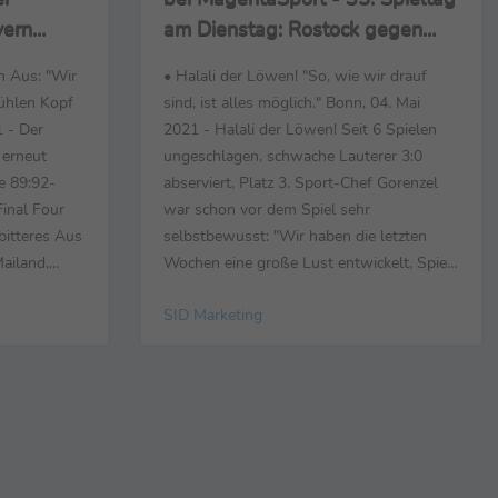
yern
am Dienstag: Rostock gegen
al Four-
Ingolstadt 1:1, Dresden 0:0 in
n Aus: "Wir
• Halali der Löwen! "So, wie wir drauf
Verl
kühlen Kopf
sind, ist alles möglich." Bonn, 04. Mai
 - Der
2021 - Halali der Löwen! Seit 6 Spielen
 erneut
ungeschlagen, schwache Lauterer 3:0
e 89:92-
abserviert, Platz 3. Sport-Chef Gorenzel
Final Four
war schon vor dem Spiel sehr
bitteres Aus
selbstbewusst: "Wir haben die letzten
Mailand,
Wochen eine große Lust entwickelt, Spiele
en 15
zu gewinnen und wir haben da ganz
SID Marketing
herankam, 5
bewusst vor wenigen Wochen die Jagd
 "Das ist
ausgerufen." Doppel-Torschütze Philipp
euer
Steinhart: "So, wie wir drauf sind, ist alles
rainer ...
möglich." Für Lautern war es ...