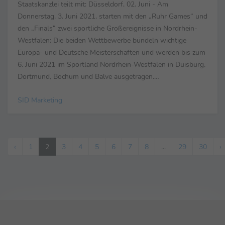
Staatskanzlei teilt mit: Düsseldorf, 02. Juni - Am
Donnerstag, 3. Juni 2021, starten mit den „Ruhr Games“ und
den „Finals“ zwei sportliche Großereignisse in Nordrhein-
Westfalen: Die beiden Wettbewerbe bündeln wichtige
Europa- und Deutsche Meisterschaften und werden bis zum
6. Juni 2021 im Sportland Nordrhein-Westfalen in Duisburg,
Dortmund, Bochum und Balve ausgetragen.
Ministerpräsident Armin Laschet sagte: „Nordrhein-
SID Marketing
Westfalen ist ...
‹
1
2
3
4
5
6
7
8
...
29
30
›