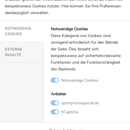
ersten Pokalsieg seit 19 Jahren: "Unglaublich"
beispielsweise Cookies nutzen. Hier können Sie Ihre Präferenzen
• Melsungens Häfner geknickt: "Hätten noch fünf Stunden
diesbezüglich verwalten.
spielen können" • Sky Experte Stefan Kretzschmar
analysiert: "Lemgo hat sich in einen Rausch gespielt"
Notwendige Cookies
NOTWENDIGE
Hamburg (pps), 04. Juni 2021 - Sehr geehrte Medienpartner,
COOKIES
Diese Kategorie von Cookies sind
anbei erhalten Sie eine Stimmensammlung zum Finale des
zwingend erforderlich für den Betrieb
REWE Final4 im DHB-Pokal mit der Partie TBV Lemgo
der Seite. Dies bezieht sich
EXTERNE
Lippe - MT Melsungen (28:24). Florian Kehrmann (Trainer
INHALTE
beispielsweise auf sicherheitsrelevante
TBV Lemgo Lippe) ... ... zum Pokalsieg: "Es fällt eine Menge
Funktionen und die Funktionsfähigkeit
Druck ab. Ich bin echt stolz auf das, was die Jungs...
des Backends.
Notwendige Cookies
SID Marketing
Anbieter
sportpresseportal.de
Sportwetten
04.06.2021
hCaptcha
bwin // Eishockey-WM: DEB-Team
Außenseiter im Halbfinale gegen