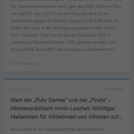
Für Sportwettenanbieter bwin geht das DEB-Team am Don-
nerstag (03. Juni, 15:15 Uhr) mit Sieg-Quote 4,33 als
Außenseiter gegen die Schweiz (Sieg-Quote 1,65) aufs Eis.
Sollte das Spiel in die Verlängerung gehen, winkt Quote
4,50. Heißester Titel-Favorit bei der Eishockey-WM in
Lettland ist Russland (Quote 3,25), gefolgt von den USA
(Quote 6,00). Eine DEB-Titel-Sensation wird derzeit mit
Quote 13,00 gehandelt. U21-EM: Kuntz-Elf mit ...
SID Marketing
Allgemein
02.06.2021
Start der „Ruhr Games“ und der „Finals“ -
Ministerpräsident Armin Laschet: Wichtiger
Meilenstein für Athletinnen und Athleten auf
dem Weg nach Tokio
Neuer Auftritt von Sportland.NRW geht online Die