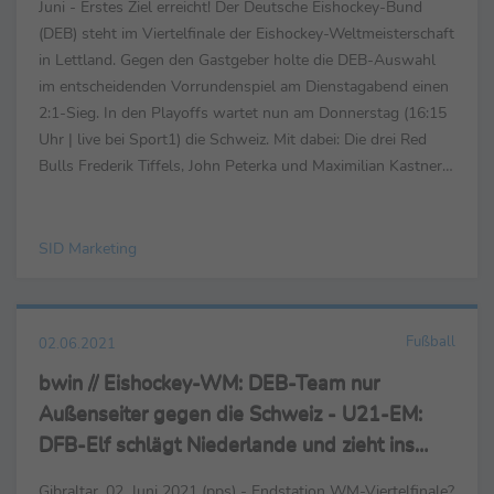
Juni - Erstes Ziel erreicht! Der Deutsche Eishockey-Bund
(DEB) steht im Viertelfinale der Eishockey-Weltmeisterschaft
in Lettland. Gegen den Gastgeber holte die DEB-Auswahl
im entscheidenden Vorrundenspiel am Dienstagabend einen
2:1-Sieg. In den Playoffs wartet nun am Donnerstag (16:15
Uhr | live bei Sport1) die Schweiz. Mit dabei: Die drei Red
Bulls Frederik Tiffels, John Peterka und Maximilian Kastner.
„Ich freue mich auf das Spiel. ...
SID Marketing
Fußball
02.06.2021
bwin // Eishockey-WM: DEB-Team nur
Außenseiter gegen die Schweiz - U21-EM:
DFB-Elf schlägt Niederlande und zieht ins
Finale ein
Gibraltar, 02. Juni 2021 (pps) - Endstation WM-Viertelfinale?