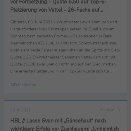
vor Fortsetzung - Quote 5,50 auf Top-6-
Platzierung von Vettel - 26-Fache auf
Schumacher in den Top-10
Gibraltar, 03. Juni 2021 - Weltmeister Lewis Hamilton und
Herausforderer Max Verstappen setzen ihr Duell auch am
Sonntag beim sechsten Formel-1-Saisonrennen in Baku,
Aserbaidschan (06. Juni, 14 Uhr) fort. Sportwettenanbieter
bwin sieht beide Fahrer ausgeglichen an der Spitze mit Sieg-
Quote 2,25. Ex-Weltmeister Sebastian Vettel darf sich mit
Quote 251,00 zwar wenig Hoffnung auf den Sieg machen.
Eine erneute Platzierung in den Top-Six würde sich für
Wettfans mit bwin Quote 5,50 aber durchaus ...
SID Marketing
Medien / TV
03.06.2021
HBL // Lasse Svan mit „Gänsehaut“ nach
wichtigem Erfolg vor Zuschauern: „Unheimlich