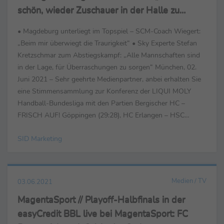
schön, wieder Zuschauer in der Halle zu
haben“
• Magdeburg unterliegt im Topspiel – SCM-Coach Wiegert:
„Beim mir überwiegt die Traurigkeit“ • Sky Experte Stefan
Kretzschmar zum Abstiegskampf: „Alle Mannschaften sind
in der Lage, für Überraschungen zu sorgen“ München, 02.
Juni 2021 – Sehr geehrte Medienpartner, anbei erhalten Sie
eine Stimmensammlung zur Konferenz der LIQUI MOLY
Handball-Bundesliga mit den Partien Bergischer HC –
FRISCH AUF! Göppingen (29:28), HC Erlangen – HSC
Coburg 2000 (33:28), HBW Balingen-...
SID Marketing
Medien / TV
03.06.2021
MagentaSport // Playoff-Halbfinals in der
easyCredit BBL live bei MagentaSport: FC