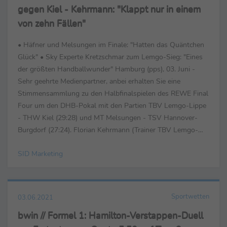
gegen Kiel - Kehrmann: "Klappt nur in einem
von zehn Fällen"
• Häfner und Melsungen im Finale: "Hatten das Quäntchen
Glück" • Sky Experte Kretzschmar zum Lemgo-Sieg: "Eines
der größten Handballwunder" Hamburg (pps), 03. Juni -
Sehr geehrte Medienpartner, anbei erhalten Sie eine
Stimmensammlung zu den Halbfinalspielen des REWE Final
Four um den DHB-Pokal mit den Partien TBV Lemgo-Lippe
- THW Kiel (29:28) und MT Melsungen - TSV Hannover-
Burgdorf (27:24). Florian Kehrmann (Trainer TBV Lemgo-
Lippe) ... ... zum Spiel: "Wir haben versucht, den Jungs ...
SID Marketing
Sportwetten
03.06.2021
bwin // Formel 1: Hamilton-Verstappen-Duell