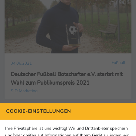
Fußball
04.06.2021
Deutscher Fußball Botschafter e.V. startet mit
Wahl zum Publikumspreis 2021
SID Marketing
COOKIE-EINSTELLUNGEN
Medien / TV
04.06.2021
DHB-Pokal // Lemgo-Trainer Kehrmann zum
Ihre Privatsphäre ist uns wichtig! Wir und Drittanbieter speichern
und/oder greifen auf Informationen auf Ihrem Gerät zu, indem wir