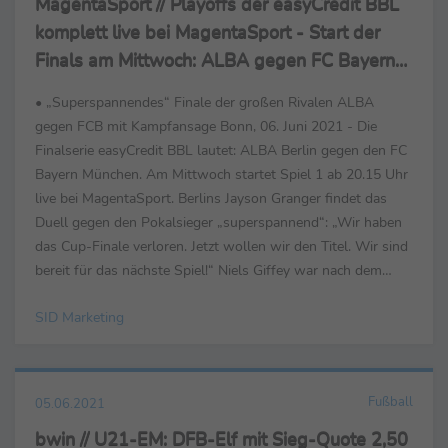
MagentaSport // Playoffs der easyCredit BBL
komplett live bei MagentaSport - Start der
Finals am Mittwoch: ALBA gegen FC Bayern
ab 20.15 Uhr
• „Superspannendes“ Finale der großen Rivalen ALBA
gegen FCB mit Kampfansage Bonn, 06. Juni 2021 - Die
Finalserie easyCredit BBL lautet: ALBA Berlin gegen den FC
Bayern München. Am Mittwoch startet Spiel 1 ab 20.15 Uhr
live bei MagentaSport. Berlins Jayson Granger findet das
Duell gegen den Pokalsieger „superspannend“: „Wir haben
das Cup-Finale verloren. Jetzt wollen wir den Titel. Wir sind
bereit für das nächste Spiel!“ Niels Giffey war nach dem
dramatischen 77:75 im 4. ...
SID Marketing
Fußball
05.06.2021
bwin // U21-EM: DFB-Elf mit Sieg-Quote 2,50