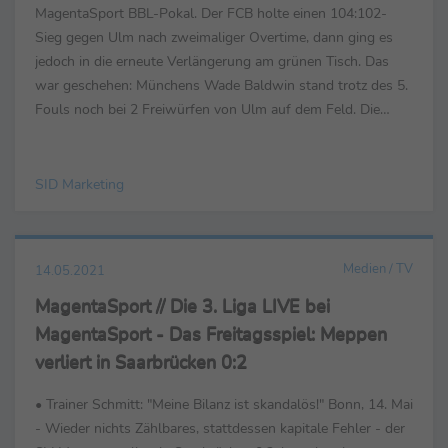
MagentaSport BBL-Pokal. Der FCB holte einen 104:102-
Sieg gegen Ulm nach zweimaliger Overtime, dann ging es
jedoch in die erneute Verlängerung am grünen Tisch. Das
war geschehen: Münchens Wade Baldwin stand trotz des 5.
Fouls noch bei 2 Freiwürfen von Ulm auf dem Feld. Die
Ulmer legten sofort Protest ein. Lange wurde ...
SID Marketing
Medien / TV
14.05.2021
MagentaSport // Die 3. Liga LIVE bei
MagentaSport - Das Freitagsspiel: Meppen
verliert in Saarbrücken 0:2
• Trainer Schmitt: "Meine Bilanz ist skandalös!" Bonn, 14. Mai
- Wieder nichts Zählbares, stattdessen kapitale Fehler - der