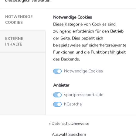
diesbezüglich verwalten.
FC Bayern München 2 (beide Partien am Sonntag, ab 13.45
Uhr live bei MagentaSport) unter solchen Vorzeichen
Notwendige Cookies
NOTWENDIGE
gestanden: Sechzig kann als Dritter mit 65 Punkten vom
COOKIES
Diese Kategorie von Cookies sind
Aufstieg träumen – muss also gewinnen, Bayerns Zweite ...
zwingend erforderlich für den Betrieb
SID Marketing
der Seite. Dies bezieht sich
EXTERNE
INHALTE
beispielsweise auf sicherheitsrelevante
Funktionen und die Funktionsfähigkeit
des Backends.
Notwendige Cookies
Anbieter
sportpresseportal.de
hCaptcha
» Datenschutzhinweise
Auswahl Speichern