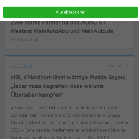
Motorsport
13.05.2021
Alle akzeptieren
Zwei starke Partner für das ADAC GT
Masters: MeinAutoAbo und MeinAuto.de
SID Marketing
Medien / TV
13.05.2021
HBL // Nordhorn lässt wichtige Punkte liegen:
„Jeder muss begreifen, dass wir ums
Überleben kämpfen“
• Essens Naji enttäuscht: „Können mit dem Auftritt nicht
zufrieden sein“ • Hannovers Christophersen zum Ortega
Gerücht: „Beschlossen ist noch gar nichts“ München, 13. Mai
2021 – Sehr geehrte Medienpartner, anbei erhalten Sie eine
Stimmensammlung zur Konferenz der LIQUI MOLY