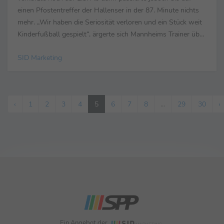
einen Pfostentreffer der Hallenser in der 87. Minute nichts
mehr. „Wir haben die Seriosität verloren und ein Stück weit
Kinderfußball gespielt“, ärgerte sich Mannheims Trainer über
die 2 Tore von ...
SID Marketing
‹
1
2
3
4
5
6
7
8
...
29
30
›
Ein Angebot der