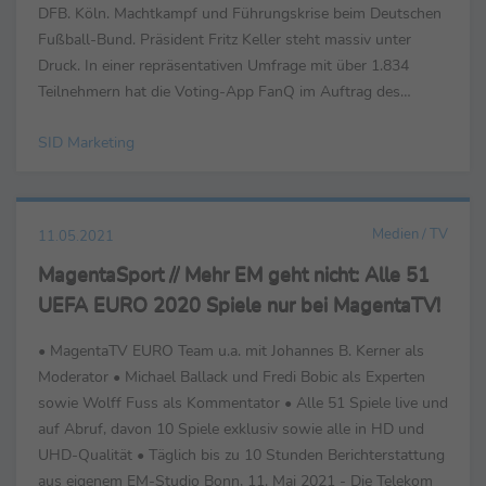
DFB. Köln. Machtkampf und Führungskrise beim Deutschen
Fußball-Bund. Präsident Fritz Keller steht massiv unter
Druck. In einer repräsentativen Umfrage mit über 1.834
Teilnehmern hat die Voting-App FanQ im Auftrag des
Sport-Informations- Dienst (SID) Deutschlands Fuß...
SID Marketing
Medien / TV
11.05.2021
MagentaSport // Mehr EM geht nicht: Alle 51
UEFA EURO 2020 Spiele nur bei MagentaTV!
• MagentaTV EURO Team u.a. mit Johannes B. Kerner als
Moderator • Michael Ballack und Fredi Bobic als Experten
sowie Wolff Fuss als Kommentator • Alle 51 Spiele live und
auf Abruf, davon 10 Spiele exklusiv sowie alle in HD und
UHD-Qualität • Täglich bis zu 10 Stunden Berichterstattung
aus eigenem EM-Studio Bonn, 11. Mai 2021 - Die Telekom