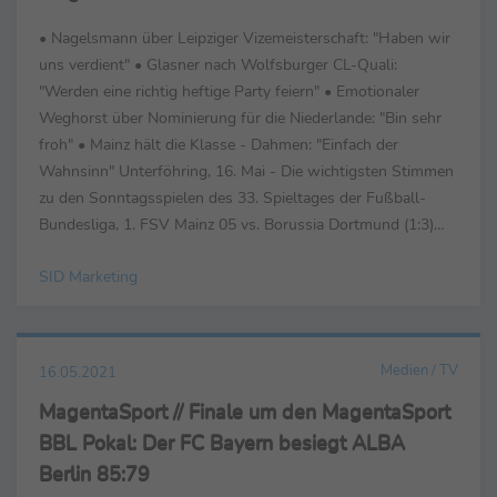
• Nagelsmann über Leipziger Vizemeisterschaft: "Haben wir
uns verdient" • Glasner nach Wolfsburger CL-Quali:
"Werden eine richtig heftige Party feiern" • Emotionaler
Weghorst über Nominierung für die Niederlande: "Bin sehr
froh" • Mainz hält die Klasse - Dahmen: "Einfach der
Wahnsinn" Unterföhring, 16. Mai - Die wichtigsten Stimmen
zu den Sonntagsspielen des 33. Spieltages der Fußball-
Bundesliga, 1. FSV Mainz 05 vs. Borussia Dortmund (1:3)
sowie RB Leipzig vs. VfL Wolfsburg (2:2) ...
SID Marketing
Medien / TV
16.05.2021
MagentaSport // Finale um den MagentaSport
BBL Pokal: Der FC Bayern besiegt ALBA
Berlin 85:79