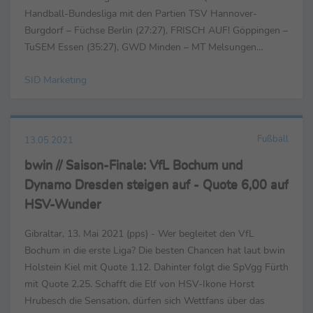
Handball-Bundesliga mit den Partien TSV Hannover-
Burgdorf – Füchse Berlin (27:27), FRISCH AUF! Göppingen –
TuSEM Essen (35:27), GWD Minden – MT Melsungen
(30:30), TBV Lemgo Lippe – TVB 1898 ...
SID Marketing
Fußball
13.05.2021
bwin // Saison-Finale: VfL Bochum und
Dynamo Dresden steigen auf - Quote 6,00 auf
HSV-Wunder
Gibraltar, 13. Mai 2021 (pps) - Wer begleitet den VfL
Bochum in die erste Liga? Die besten Chancen hat laut bwin
Holstein Kiel mit Quote 1,12. Dahinter folgt die SpVgg Fürth
mit Quote 2,25. Schafft die Elf von HSV-Ikone Horst
Hrubesch die Sensation, dürfen sich Wettfans über das