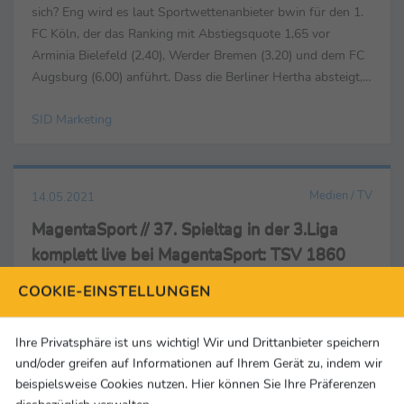
sich? Eng wird es laut Sportwettenanbieter bwin für den 1.
FC Köln, der das Ranking mit Abstiegsquote 1,65 vor
Arminia Bielefeld (2,40), Werder Bremen (3,20) und dem FC
Augsburg (6,00) anführt. Dass die Berliner Hertha absteigt,
hält bwin mit Quote 34,00 eher für...
SID Marketing
Medien / TV
14.05.2021
MagentaSport // 37. Spieltag in der 3.Liga
komplett live bei MagentaSport: TSV 1860
gegen FCC Bayern am Sonntag brisant
COOKIE-EINSTELLUNGEN
Geplanter Dynamo-Aufstieg gegen Schmidts Ex-Klub, der
ihn rauswarf Dass Dresdens neuer Trainer Schmidt gegen
Ihre Privatsphäre ist uns wichtig! Wir und Drittanbieter speichern
seinen alten Klub Türkgücü den direkten Aufstieg klar
und/oder greifen auf Informationen auf Ihrem Gerät zu, indem wir
machen kann, gehört zu den echten Besonderheiten am 37.
beispielsweise Cookies nutzen. Hier können Sie Ihre Präferenzen
Spieltag. Selten hat das Derby TSV 1860 München gegen