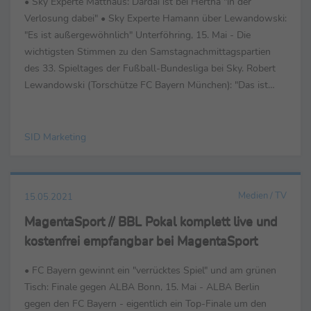
• Sky Experte Matthäus: Dardai ist bei Hertha "in der
Verlosung dabei" • Sky Experte Hamann über Lewandowski:
"Es ist außergewöhnlich" Unterföhring, 15. Mai - Die
wichtigsten Stimmen zu den Samstagnachmittagspartien
des 33. Spieltages der Fußball-Bundesliga bei Sky. Robert
Lewandowski (Torschütze FC Bayern München): "Das ist
eine große Ehre für mich. Was Gerd ...
SID Marketing
Medien / TV
15.05.2021
MagentaSport // BBL Pokal komplett live und
kostenfrei empfangbar bei MagentaSport
• FC Bayern gewinnt ein "verrücktes Spiel" und am grünen
Tisch: Finale gegen ALBA Bonn, 15. Mai - ALBA Berlin
gegen den FC Bayern - eigentlich ein Top-Finale um den