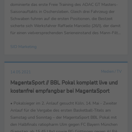
dominierte das erste Freie Training des ADAC GT Masters-
Saisonauftakts in Oschersleben. Gleich drei Fahrzeug der
Schwaben fuhren auf die ersten Positionen, die Bestzeit
sicherte sich Werksfahrer Raffaele Marciello (26/I), der damit
für einen vielversprechenden Serieneinstand des Mann-Filter
Team Landgraf - HTP/WWR sorgte. Die beiden ...
SID Marketing
Medien / TV
14.05.2021
MagentaSport // BBL Pokal komplett live und
kostenfrei empfangbar bei MagentaSport
• Pokalsieger im 2. Anlauf gesucht Köln, 14. Mai - Zweiter
Anlauf für die Vergabe des ersten Basketball-Titels am
Samstag und Sonntag – der MagentaSport BBL Pokal mit
den Halbfinals ratiopharm Ulm gegen FC Bayern München
(Samstag, ab 15.45 Uhr) sowie BG Göttingen gegen ALBA