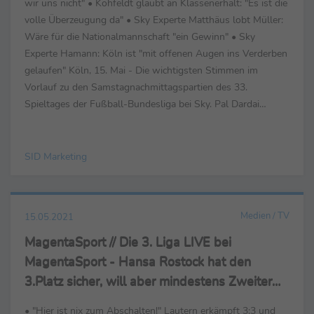
wir uns nicht" • Kohfeldt glaubt an Klassenerhalt: "Es ist die
volle Überzeugung da" • Sky Experte Matthäus lobt Müller:
Wäre für die Nationalmannschaft "ein Gewinn" • Sky
Experte Hamann: Köln ist "mit offenen Augen ins Verderben
gelaufen" Köln, 15. Mai - Die wichtigsten Stimmen im
Vorlauf zu den Samstagnachmittagspartien des 33.
Spieltages der Fußball-Bundesliga bei Sky. Pal Dardai
(Trainer Hertha BSC) ... ... über ...
SID Marketing
Medien / TV
15.05.2021
MagentaSport // Die 3. Liga LIVE bei
MagentaSport - Hansa Rostock hat den
3.Platz sicher, will aber mindestens Zweiter
werden
• "Hier ist nix zum Abschalten!" Lautern erkämpft 3:3 und