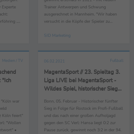
y Experte
Trainer Antwerpen und Schwung
cht:
ausgerechnet in Mannheim. "Wir haben
föhring ,
versucht in die Köpfe der Spieler zu
 Stimmen
kommen, das scheint gelungen zu sein",
SID Marketing
ieltages der
erklärte Antwerpen ein tatsächlich
9
komplett neues Auftreten der Pfälzer. Der
furt (1:3)
angeschlagene Thomas Hoßmang
tracht ...
vermisste nach dem 0:1 gegen Dresden
Medien / TV
Fußball
06.02.2021
das ...
aschend
MagentaSport // 23. Spieltag 3.
 "Ich
Liga LIVE bei MagentaSport -
Wildes Spiel, historischer Sieg
für Hansa - "Wichtig ist, dass
: "Köln war
Bonn, 05. Februar - Historischer fünfter
wir richtig gut im Rennen sind"
held
Sieg in Folge für Rostock im Profi-Fußball
z Köln feiert"
und das nach einer großen Aufholjagd
rl: "Wollen
gegen den SC Verl: Hansa liegt 0:2 zur
ntwort" •
Pause zurück, gewinnt noch 3:2 in der 94.