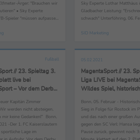
Elfmeter-Ärger: "Brauchen wir
Sky Experte Lothar Matthäus 
kutieren" • Sky Experte
Gladbacher Leistung: "Erschr
-Spieler "müssen aufpassen,
schwach" Unterföhring, 06. Fe
ht untrainierbar werden"
wichtigsten Stimmen zum tipi
ng
SID Marketing
, 06. Februar - Die
des 20. Spieltages der Fußbal
 Stimmen zu den
zwischen Borussia Möncheng
mittagspartien des 20.
dem 1. FC Köln (1:2) bei Sky.
der Fußball-Bundesliga bei
(Trainer ...
Fußball
05.02.2021
ort // 23. Spieltag 3.
MagentaSport // 23. Spi
lett live bei
Liga LIVE bei Magenta
port – Vor dem Derby:
Wildes Spiel, historisc
 im Glück,
für Hansa - "Wichtig is
neuer Kapitän Zimmer
Bonn, 05. Februar - Historisch
tern vibriert
wir richtig gut im Renn
„Wir werden nicht absteigen,
Sieg in Folge für Rostock im P
h mir keine Gedanken!“ Bonn,
und das nach einer großen Au
021 -Der 1. FC Kaiserslautern
gegen den SC Verl: Hansa lieg
e sportliche Lage im
Pause zurück, gewinnt noch 3:
er in Aufruhr. Vor dem Derby
Minute, klettert auf den 2. Pla