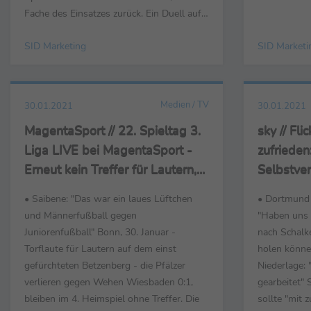
Wahnsinn." 
Fache des Einsatzes zurück. Ein Duell auf
Sportdirekto
Augenhöhe erwartet bwin zwischen dem
Garantie: "W
SID Marketing
SID Marketi
VfB Stuttgart (Quote 2,65) und Borussia
Wir wollen 
Mönchengladbach (Quote 2,40).
Personaldisk
Endstation heißt es dagegen für Schalke
04 (Quote 5,00) beim VfL Wolfsburg
Medien / TV
30.01.2021
30.01.2021
(Quote 1,72). ...
MagentaSport // 22. Spieltag 3.
sky // Fl
Liga LIVE bei MagentaSport -
zufrieden
Erneut kein Treffer für Lautern,
Selbstver
erneute Pleite
• Saibene: "Das war ein laues Lüftchen
• Dortmund 
und Männerfußball gegen
"Haben uns 
Juniorenfußball" Bonn, 30. Januar -
nach Schalk
Torflaute für Lautern auf dem einst
holen können
gefürchteten Betzenberg - die Pfälzer
Niederlage:
verlieren gegen Wehen Wiesbaden 0:1,
gearbeitet"
bleiben im 4. Heimspiel ohne Treffer. Die
sollte "mit 