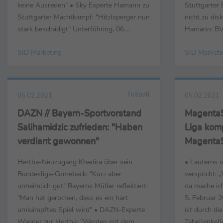
keine Ausreden" • Sky Experte Hamann zu
Stuttgarter 
Stuttgarter Machtkampf: "Hitzlsperger nun
nicht zu dis
stark beschädigt" Unterföhring, 06.
Hamann: BVB
Februar - Die wichtigsten Stimmen im
dass sie nic
SID Marketing
SID Marketi
Vorlauf zu den
Unterföhring
Samstagnachmittagspartien des 20.
wichtigsten
Spieltages der Fußball-Bundesliga bei
Samstagnach
Sky. Markus Krösche (Sportdirektor RB ...
Spieltages 
Fußball
05.02.2021
05.02.2021
Sky...
DAZN // Bayern-Sportvorstand
MagentaSp
Salihamidzic zufrieden: "Haben
Liga komp
verdient gewonnen"
MagentaS
Mannheim
Hertha-Neuzugang Khedira über sein
• Lauterns 
Kaiserslau
Bundesliga-Comeback: "Kurz aber
verspricht: 
unheimlich gut" Bayerns Müller reflektiert:
da mache ic
"Man hat gerochen, dass es ein hart
5. Februar 2
umkämpftes Spiel wird" • DAZN-Experte
ist durch di
Wagner zur Hertha: "Werden mit dem
Tabellenkell