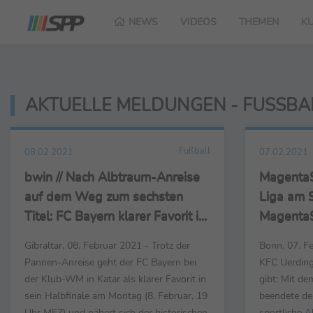
NEWS
VIDEOS
THEMEN
K
AKTUELLE MELDUNGEN - FUSSBAL
Fußball
08.02.2021
07.02.2021
bwin // Nach Albtraum-Anreise
MagentaSp
auf dem Weg zum sechsten
Liga am 
Titel: FC Bayern klarer Favorit im
MagentaSp
Klub-WM-Halbfinale gegen Al-
Krämer: S
Gibraltar, 08. Februar 2021 - Trotz der
Bonn, 07. F
Ahly
Liga zu h
Pannen-Anreise geht der FC Bayern bei
KFC Uerding
Theaters
der Klub-WM in Katar als klarer Favorit in
gibt: Mit de
sein Halbfinale am Montag (8. Februar, 19
beendete de
Uhr MEZ) und nähert sich der historischen
sportliche A