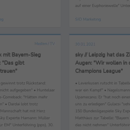
MSV-Präsident Wald erteilte
auf einer Euphoriewelle" Unter
r Grlic indes eine Job-
Januar - Die wichtigsten Sti
ir haben das Vertrauen in ihn.
ng
SID Marketing
Sonntagsspielen des 19. Spiel
momentan überhaupt keine
Fußball-Bundesliga, 1. FC Köl
ussion mehr führen." Lü...
Arminia Bielefeld (3:1) sowie 
Wolfsburg vs. SC Freiburg (3:0)
Medien / TV
30.01.2021
ick mit Bayern-Sieg
sky // Leipzig hat das Z
: "Das gibt
Augen: "Wir wollen in 
trauen"
Champions League"
gewinnt trotz Rückstand:
• Leverkusen rutscht in Tabell
nicht aufgegeben" • Huntelaar
war ein Kampf" • Nagelsmann
e-Comeback: "Hätten mehr
Upamecano: Er "hat noch einen
" • Dardai lobt trotz
uns zu erledigen" Gulacsi "sehr
 "Mannschaft hat mit Herz
150 Bundesligaspiele Sky Exp
 Sky Experte Hamann: Müller
Matthäus zur Tabelle: "Bayern 
zur EM" Unterföhring (pps), 30.
das nicht nehmen" Unterföhrin