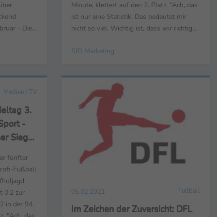
über
Minute, klettert auf den 2. Platz. "Ach, das
eckend
ist nur eine Statistik. Das bedeutet mir
bruar - Die
nicht so viel. Wichtig ist, dass wir richtig
co Topspiel
gut im Rennen sind", erklärte Trainer Jens
SID Marketing
l-Bundesliga
Härtel, der ein "wildes Spiel" ausgemacht
ladbach und
hatte. Am Samstag im Fokus: das Derby
 Marco Rose
Mannheim gegen Lautern. Außerdem: ...
Medien / TV
eltag 3.
Sport -
her Sieg
t, dass
er fünfter
en sind"
rofi-Fußball
fholjagd
Fußball
t 0:2 zur
05.02.2021
2 in der 94.
Im Zeichen der Zuversicht: DFL
tz. "Ach, das