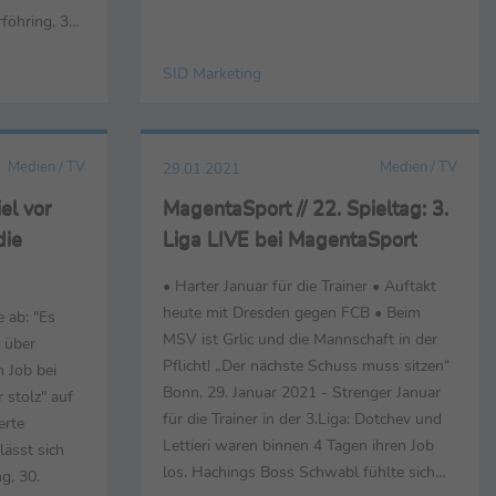
Stimmen im Vorlauf zu den
föhring, 31.
Samstagnachmittagspartien des 19.
mmen zu den
Spieltages der Fußball-Bundesliga bei
SID Marketing
tages der
Sky. Hassan Salihamidzic (Vorstand Sport
n vs.
FC Bayern München) ... ... zu Leon ...
VfL
 ...
Medien / TV
Medien / TV
29.01.2021
iel vor
MagentaSport // 22. Spieltag: 3.
die
Liga LIVE bei MagentaSport
• Harter Januar für die Trainer • Auftakt
heute mit Dresden gegen FCB • Beim
e ab: "Es
MSV ist Grlic und die Mannschaft in der
 über
Pflicht! „Der nächste Schuss muss sitzen“
 Job bei
Bonn, 29. Januar 2021 - Strenger Januar
 stolz" auf
für die Trainer in der 3.Liga: Dotchev und
erte
Lettieri waren binnen 4 Tagen ihren Job
lässt sich
los. Hachings Boss Schwabl fühlte sich
g, 30.