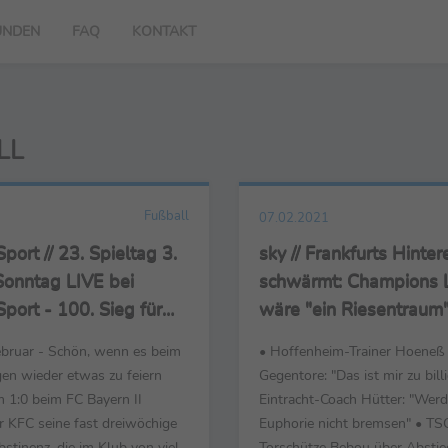
UNDEN
FAQ
KONTAKT
L
Fußball
07.02.2021
ort // 23. Spieltag 3.
sky // Frankfurts Hinte
Sonntag LIVE bei
schwärmt: Champions 
ort - 100. Sieg für
wäre "ein Riesentraum
ind gut genug, um die
ebruar - Schön, wenn es beim
• Hoffenheim-Trainer Hoeneß 
alten - "trotz des
en wieder etwas zu feiern
Gegentore: "Das ist mir zu billi
 drumherum"
m 1:0 beim FC Bayern II
Eintracht-Coach Hütter: "Werd
r KFC seine fast dreiwöchige
Euphorie nicht bremsen" • TS
bstinenz, die im Klub von viel
Torschütze Bebou über Abstie