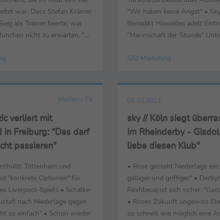
eitet war. Dass Stefan Krämer
"Wir haben keine Angst" • Sk
Sieg als Trainer feierte, war
Benedikt Höwedes adelt Eintra
München nicht zu erwarten. "Es
"Mannschaft der Stunde" Unter
nt viele Dinge bei uns, die
07. Februar - Die wichtigsten
ng
SID Marketing
i-Fußball zu tun haben", so
zum Sonntagsspiel des 20. Sp
MagentaSport, "Die
Fußball-Bundesliga, TSG 189
st gut genug, dass wir die
Hoffenheim vs. Eintracht Frank
önnen, ...
bei Sky. Martin Hinteregger (Ein
Medien / TV
06.02.2021
zic verliert mit
sky // Köln siegt überr
in Freiburg: "Das darf
im Rheinderby - Gisdol:
icht passieren"
liebe diesen Klub"
enthüllt: Tottenham und
• Rose gesteht Niederlage ein
nd "konkrete Optionen" für
galliger und griffiger" • Derby
es Liverpool-Spiels • Schalke-
Rexhbecaj ist sich sicher: "Gan
stafi nach Niederlage gegen
• Roses Zukunft ungewiss Ebe
ht so einfach" • Schon wieder
so schnell wie möglich eine A