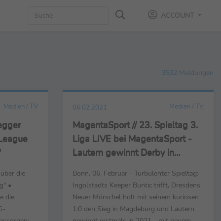
ACCOUNT
3532 Meldungen
Medien / TV
Medien / TV
06.02.2021
regger
MagentaSport // 23. Spieltag 3.
League
Liga LIVE bei MagentaSport -
"
Lautern gewinnt Derby in
Mannheim
über die
Bonn, 06. Februar - Turbulenter Spieltag:
g" •
Ingolstadts Keeper Buntic trifft, Dresdens
e die
Neuer Mörschel holt mit seinem kuriosen
G-
1:0 den Sieg in Magdeburg und Lautern
gssorgen:
gewinnt erstmals in 2021 - mit neuem