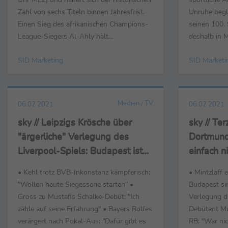
Zahl von sechs Titeln binnen Jahresfrist.
Unruhe begl
Einen Sieg des afrikanischen Champions-
seinen 100. 
League-Siegers Al-Ahly hält
deshalb in 
Sportwettenanbieter bwin mit Sieg-Quote
gibt im Mome
SID Marketing
SID Marketi
18,50 für extrem unwahrscheinlich. Ziehen
nix mit Prof
die Münchner ins Finale am Donnerstag
Krämer bei 
(11. Februar, 19 Uhr) gegen die Tigres aus
Mannschaft i
Mexiko ein, zahlt ...
Liga halten k
Medien / TV
06.02.2021
06.02.2021
sky // Leipzigs Krösche über
sky // Ter
"ärgerliche" Verlegung des
Dortmund 
Liverpool-Spiels: Budapest ist
einfach n
ein Kandidat
• Kehl trotz BVB-Inkonstanz kämpferisch:
• Mintzlaff 
"Wollen heute Siegesserie starten" •
Budapest si
Gross zu Mustafis Schalke-Debüt: "Ich
Verlegung d
zähle auf seine Erfahrung" • Bayers Rolfes
Debütant Mu
verärgert nach Pokal-Aus: "Dafür gibt es
RB: "War nic