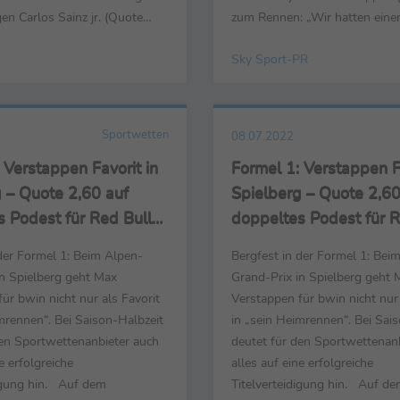
en Carlos Sainz jr. (Quote
zum Rennen: „Wir hatten eine
iten Ferrari,
Start, ich konnte auf Charles 
Sky Sport-PR
eister Lewis Hamilton
ausüben. Mit der Hitze hinter
0), sowie Verstappen-Kollege
ist schwierig. Wir wollten ruhi
z (Quote 17,00). Nach der
sind früher in die Box. Das A
den Bekanntgabe seines ...
schnell ...
Sportwetten
08.07.2022
 Verstappen Favorit in
Formel 1: Verstappen Fa
 – Quote 2,60 auf
Spielberg – Quote 2,60
 Podest für Red Bull
doppeltes Podest für R
m-Grand Prix
beim Heim-Grand Prix
der Formel 1: Beim Alpen-
Bergfest in der Formel 1: Bei
in Spielberg geht Max
Grand-Prix in Spielberg geht 
ür bwin nicht nur als Favorit
Verstappen für bwin nicht nur 
mrennen“. Bei Saison-Halbzeit
in „sein Heimrennen“. Bei Sai
den Sportwettenanbieter auch
deutet für den Sportwettenan
e erfolgreiche
alles auf eine erfolgreiche
digung hin. Auf dem
Titelverteidigung hin. Auf d