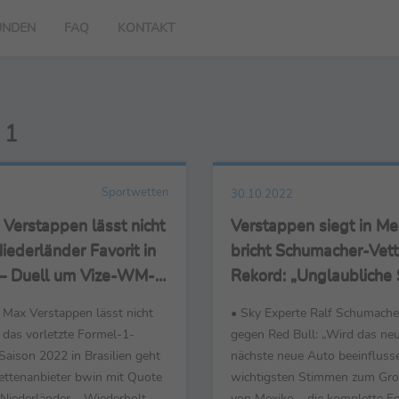
UNDEN
FAQ
KONTAKT
 1
Sportwetten
30.10.2022
 Verstappen lässt nicht
Verstappen siegt in Me
Niederländer Favorit in
bricht Schumacher-Vett
n – Duell um Vize-WM-
Rekord: „Unglaubliche 
t in die vorletzte Runde
 Max Verstappen lässt nicht
• Sky Experte Ralf Schumacher
 das vorletzte Formel-1-
gegen Red Bull: „Wird das ne
Saison 2022 in Brasilien geht
nächste neue Auto beeinfluss
ettenanbieter bwin mit Quote
wichtigsten Stimmen zum Gro
 Niederländer. Wiederholt
von Mexiko – die komplette Fo