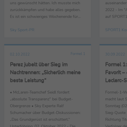
uns gewünscht hätten. Ich musste mich
auseinander
zurückkämpfen und habe alles gegeben.
2022 - Im "
Es ist ein schwieriges Wochenende für
auf SPORT1 
uns - ich widme diesen Sieg auch Dietrich
der frisch 
Sky Sport-PR
SPORT1 Ko
Mateschitz und all dem, was er für alle
Sheldon van
getan hat. Alles, was wir heute tun
Titelgewinn
konnten, war den Sieg zu holen.“ … ...
Druck vor d
gesprochen.
Formel 1
02.10.2022
30.09.2022
Geschäftsfüh
Perez jubelt über Sieg im
Formel 1
Nachtrennen: „Sicherlich meine
Favorit –
beste Leistung“
Leclerc-S
Rekordsie
• McLaren-Teamchef Seidl fordert
Formel-1-We
Quote 11
„absolute Transparenz“ bei Budget-
macht laut 
Obergrenze • Sky Experte Ralf
Sonntag (02
Schumacher über Budget-Diskussionen:
Sieg-Quote 1
„Das Grundgerüst ist erschüttert.“
Richtung Tit
Unterföhring, 02. Oktober 2022 - Die
Verfolger de