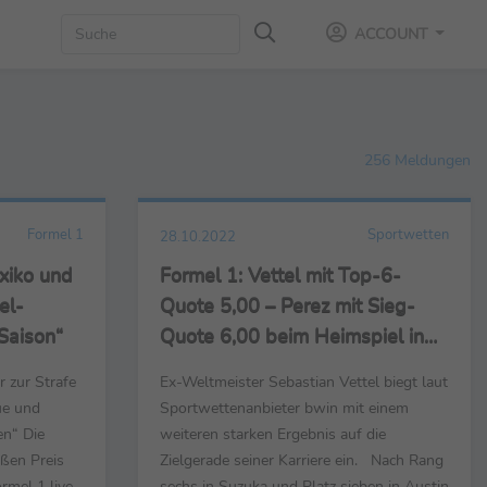
ACCOUNT
256 Meldungen
Formel 1
Sportwetten
28.10.2022
xiko und
Formel 1: Vettel mit Top-6-
el-
Quote 5,00 – Perez mit Sieg-
Saison“
Quote 6,00 beim Heimspiel in
Mexico - Verstappen Favorit vor
 zur Strafe
Ex-Weltmeister Sebastian Vettel biegt laut
Ferrari-Pilot Leclerc
ue und
Sportwettenanbieter bwin mit einem
en“ Die
weiteren starken Ergebnis auf die
ßen Preis
Zielgerade seiner Karriere ein. Nach Rang
rmel 1 live
sechs in Suzuka und Platz sieben in Austin