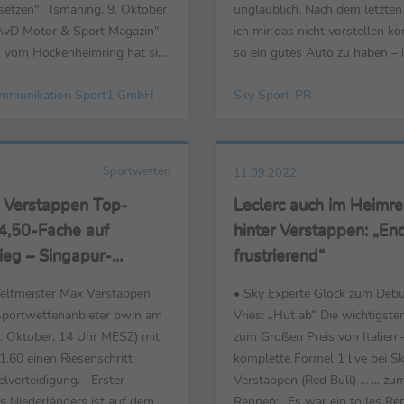
setzen" Ismaning, 9. Oktober
unglaublich. Nach dem letzten 
AvD Motor & Sport Magazin"
ich mir das nicht vorstellen kö
vom Hockenheimring hat sich
so ein gutes Auto zu haben – i
gekrönte DTM-Champion
dankbar für alle, die zu diesem
mmunikation Sport1 GmbH
Sky Sport-PR
 der Linde zu seinem
beigetragen haben. Das ganze
 geäußert und über den hohen
vor Ort, aber auch das ganze 
em finalen Wochenende
Fabrik, das immer Vollgas gib
 Dazu hat AvD-
hoch motiviert ist...
Sportwetten
11.09.2022
rer Lutz Leif...
: Verstappen Top-
Leclerc auch im Heimr
 4,50-Fache auf
hinter Verstappen: „En
ieg – Singapur-
frustrierend“
ger Vettel mit Top-6-
ltmeister Max Verstappen
• Sky Experte Glock zum Deb
,00
Sportwettenanbieter bwin am
Vries: „Hut ab“ Die wichtigst
. Oktober, 14 Uhr MESZ) mit
zum Großen Preis von Italien –
,60 einen Riesenschritt
komplette Formel 1 live bei 
elverteidigung. Erster
Verstappen (Red Bull) ... ... zu
s Niederländers ist auf dem
Rennen: „Es war ein tolles Re