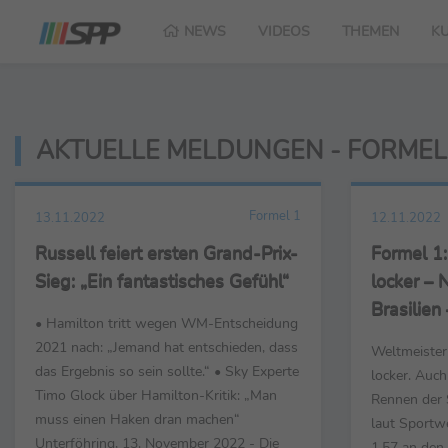
NEWS
VIDEOS
THEMEN
K
AKTUELLE MELDUNGEN - FORMEL
Formel 1
13.11.2022
12.11.2022
Russell feiert ersten Grand-Prix-
Formel 1:
Sieg: „Ein fantastisches Gefühl“
locker – 
Brasilie
• Hamilton tritt wegen WM-Entscheidung
Titel geh
2021 nach: „Jemand hat entschieden, dass
Weltmeister
das Ergebnis so sein sollte.“ • Sky Experte
locker. Auch
Timo Glock über Hamilton-Kritik: „Man
Rennen der 
muss einen Haken dran machen“
laut Sportw
Unterföhring, 13. November 2022 - Die
1,57 an den