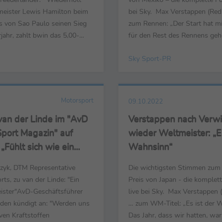
eister Lewis Hamilton beim
bei Sky. Max Verstappen (Red Bul
s von Sao Paulo seinen Sieg
zum Rennen: „Der Start hat mir
ahr, zahlt bwin das 5,00-
für den Rest des Rennens geh
insatzes zurück. Pole-Setter
hatten eine andere Strategie a
Sky Sport-PR
it Sieg-Quote 201,00 –
um uns herum. Wieder ein
 auf Vettel Top-6 Noch nicht
herausragendes Ergebnis, das
ist das Duell zwischen Sergio
sehr gut zu fahren. Wir musst
arles ...
Reifen achten – es ...
Motorsport
09.10.2022
van der Linde im "AvD
Verstappen nach Verwi
Sport Magazin" auf
wieder Weltmeister: „Es
Fühlt sich wie ein
Wahnsinn“
“
zyk, DTM Representative
Die wichtigsten Stimmen zum
ts, zu van der Linde: "Ein
Preis von Japan - die komplet
ister"AvD-Geschäftsführer
live bei Sky. Max Verstappen 
inden kündigt an: "Werden uns
… zum WM-Titel: „Es ist der 
iven Kraftstoffen
Das Jahr, dass wir hatten, war