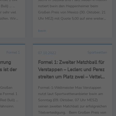
l) ... ...
notiert bwin den Heppenheimer beim
 sehr viel
Großen Preis von Mexico (30. Oktober, 21
olfen. Wir
Uhr MEZ) mit Quote 5,00 auf eine weitere
ls die Autos
Top-6-Platzierung. Eine
bwin
Podiumsplatzierung im drittletzten Rennen
 Auto war
seiner Karriere belohnt bwin mit dem
en auf die
34,00-Fachen des Einsatzes. Klarer
Favorit unter der Sonne Mexikos ist für ...
Formel 1
Sportwetten
07.10.2022
rrung
Formel 1: Zweiter Matchball für
 ist der
Verstappen – Leclerc und Perez
streiten um Platz zwei – Vettel
mit Top-6-Quote 11,00
 Großen
Formel-1-Weltmeister Max Verstappen
te Formel 1
nutzt laut Sportwettenanbieter bwin am
(Red Bull) …
Sonntag (09. Oktober, 07 Uhr MESZ)
Wahnsinn.
seinen zweiten Matchball zur erfolgreichen
Titelverteidigung. Beim Großen Preis von