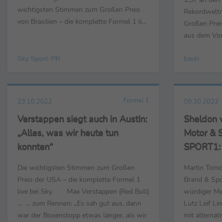
wichtigsten Stimmen zum Großen Preis
Rekordweltm
von Brasilien – die komplette Formel 1 live
Großen Prei
bei Sky. George Russell (Mercedes) … …
aus dem Vorj
zum Rennen: „Es ist ein fantastisches
Fache des E
Gefühl – riesiges Dankeschön an das
Sky Sport-PR
bwin
Magnussen m
ganze Team, das das möglich gemacht hat.
15,00-Fache
...
entschieden 
Perez und Ch
Formel 1
23.10.2022
09.10.2022
Verstappen siegt auch in Austin:
Sheldon 
„Alles, was wir heute tun
Motor & 
konnten“
SPORT1: „
Traum an
Die wichtigsten Stimmen zum Großen
Martin Tomc
Preis der USA – die komplette Formel 1
Brand & Spor
live bei Sky. Max Verstappen (Red Bull)
würdiger Me
... ... zum Rennen: „Es sah gut aus, dann
Lutz Leif L
war der Boxenstopp etwas länger, als wir
mit alternat