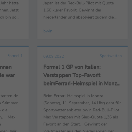
Jahr hätte
Japan ist der Red-Bull-Pilot mit Quote
nnen. Jetzt
1,60 klarer Favorit. Gewinnt der
ch bin so
Niederländer und absolviert zudem die
 Erfolg
schnellste Rennrunde und den schnellsten
bwin
 Team hier
Boxenstopp, zahlt bwin das 7,00-Fache
Team in der
des Einsatzes zurück. Um den Titel des
t, immer
Vize-Weltmeisters streiten sich Ferrari-
Pilot Charles Leclerc und Red...
Formel 1
Sportwetten
09.09.2022
ennen
Formel 1 GP von Italien:
de war
Verstappen Top-Favorit
beimFerrari-Heimspiel in Monza
– Vettel mit Top-6-Quote 13,00
ütanten de
Beim Ferrari-Heimspiel in Monza
en Stimmen
(Sonntag, 11. September, 14 Uhr) geht für
 die
Sportwettenanbieter bwin Red-Bull-Pilot
Sky. Max
Max Verstappen mit Sieg-Quote 1,36 als
m
Favorit an den Start. Gewinnt der
nnen. Wir
Weltmeister aus den Niederlanden den