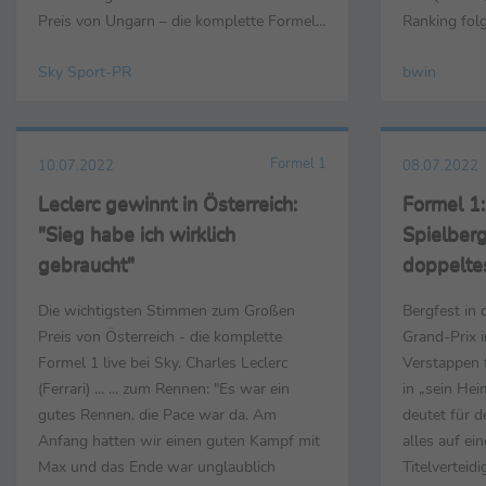
Preis von Ungarn – die komplette Formel
Ranking folg
1 live bei Sky. Max Verstappen (Red Bull)
7,00) im zwe
Sky Sport-PR
bwin
... ... zum Rennen: „Ich hatte natürlich
Rekordweltm
gehofft, nah ans Podium heranzukommen.
(Quote 11,0
Es waren sehr schwierige Bedingungen,
Sergio Pere
aber wir hatten eine sehr gute Strategie.
überraschen
Formel 1
10.07.2022
08.07.2022
Wir...
Leclerc gewinnt in Österreich:
Formel 1:
"Sieg habe ich wirklich
Spielberg
gebraucht"
doppeltes
beim Hei
Die wichtigsten Stimmen zum Großen
Bergfest in 
Preis von Österreich - die komplette
Grand-Prix 
Formel 1 live bei Sky. Charles Leclerc
Verstappen f
(Ferrari) ... ... zum Rennen: "Es war ein
in „sein Hei
gutes Rennen, die Pace war da. Am
deutet für 
Anfang hatten wir einen guten Kampf mit
alles auf ein
Max und das Ende war unglaublich
Titelvertei