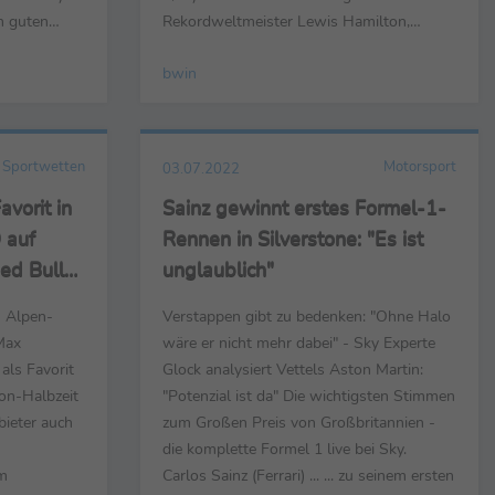
n guten
Rekordweltmeister Lewis Hamilton,
Druck
zuletzt Dritter in Österreich, ist mit
bwin
herzufahren
Siegquote 7,50 notiert. Für Mick
g bleiben,
Schumachers erste Top-10-Platzierung in
uto war
Silverstone zahlte bwin 65,00 Euro zurück,
in Spielberg gab’s für Rang sechs 40,00
Sportwetten
Motorsport
03.07.2022
Euro. Eine ...
vorit in
Sainz gewinnt erstes Formel-1-
 auf
Rennen in Silverstone: "Es ist
ed Bull
unglaublich"
m Alpen-
Verstappen gibt zu bedenken: "Ohne Halo
Max
wäre er nicht mehr dabei" - Sky Experte
als Favorit
Glock analysiert Vettels Aston Martin:
son-Halbzeit
"Potenzial ist da" Die wichtigsten Stimmen
bieter auch
zum Großen Preis von Großbritannien -
die komplette Formel 1 live bei Sky.
em
Carlos Sainz (Ferrari) ... ... zu seinem ersten