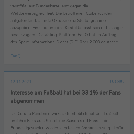
verstößt laut Bundeskartellamt gegen die
Wettbewerbsgleichheit. Die betroffenen Clubs wurden
aufgefordert bis Ende Oktober eine Stellungnahme
abzugeben. Eine Lösung des Konflikts lässt sich nicht länger
hinauszögern. Die Voting-Plattform FanQ hat im Auftrag
des Sport-Informations-Dienst (SID) über 2.000 deutsche
Fußballfans befragt was es für mögliche Kompromisse
FanQ
geben könnte, um die ...
Fußball
12.11.2021
Interesse am Fußball hat bei 33,1% der Fans
abgenommen
Die Corona Pandemie wirkt sich erheblich auf den Fußball
und ihre Fans aus. Seit dieser Saison sind Fans in den
Bundesligastadien wieder zugelassen. Voraussetzung hierfür