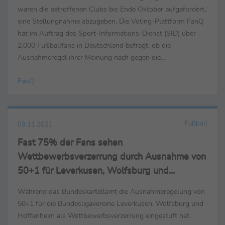
waren die betroffenen Clubs bis Ende Oktober aufgefordert,
eine Stellungnahme abzugeben. Die Voting-Plattform FanQ
hat im Auftrag des Sport-Informations-Dienst (SID) über
2.000 Fußballfans in Deutschland befragt, ob die
Ausnahmeregel ihrer Meinung nach gegen die
Wettbewerbsgleichheit verstößt und wie sie generell zur
FanQ
50+1-Regel ...
Fußball
09.11.2021
Fast 75% der Fans sehen
Wettbewerbsverzerrung durch Ausnahme von
50+1 für Leverkusen, Wolfsburg und
Hoffenheim
Während das Bundeskartellamt die Ausnahmeregelung von
50+1 für die Bundesligavereine Leverkusen, Wolfsburg und
Hoffenheim als Wettbewerbsverzerrung eingestuft hat,