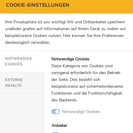
COOKIE-EINSTELLUNGEN
übersteigerte Kommerzialisierung wurden unlängst in einer
gemeinsamen Studie des Lehrstuhls für Sportwissenschaft
der Universität Würzburg und des
Ihre Privatsphäre ist uns wichtig! Wir und Drittanbieter speichern
Meinungsforschungsinstituts „FanQ“ als Ursachen für das
und/oder greifen auf Informationen auf Ihrem Gerät zu, indem wir
wachsende Desinteresse der Fußballfans identifiziert. Doch
beispielsweise Cookies nutzen. Hier können Sie Ihre Präferenzen
es gibt noch zahlreiche weitere „Baustellen“ in der Fan- und
diesbezüglich verwalten.
Fußballforschung, die in den kommenden Jahren empirisch
...
Notwendige Cookies
NOTWENDIGE
COOKIES
Diese Kategorie von Cookies sind
FanQ
zwingend erforderlich für den Betrieb
der Seite. Dies bezieht sich
EXTERNE
INHALTE
beispielsweise auf sicherheitsrelevante
Funktionen und die Funktionsfähigkeit
Fußball
01.12.2021
des Backends.
Corona und Kommerzialisierung nehmen Fans
Notwendige Cookies
das Fußballinteresse
Anbieter
Die Corona-Pandemie wirkt sich erheblich auf das