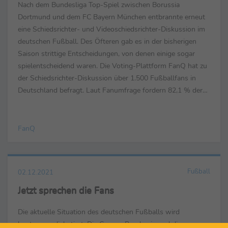
Nach dem Bundesliga Top-Spiel zwischen Borussia
Dortmund und dem FC Bayern München entbrannte erneut
eine Schiedsrichter- und Videoschiedsrichter-Diskussion im
deutschen Fußball. Des Öfteren gab es in der bisherigen
Saison strittige Entscheidungen, von denen einige sogar
spielentscheidend waren. Die Voting-Plattform FanQ hat zu
der Schiedsrichter-Diskussion über 1.500 Fußballfans in
Deutschland befragt. Laut Fanumfrage fordern 82,1 % der
befragten Fans, dass die DFL ihre Schiedsrichter ...
FanQ
Fußball
02.12.2021
Jetzt sprechen die Fans
Die aktuelle Situation des deutschen Fußballs wird
kontrovers diskutiert. Die Corona-Pandemie und die