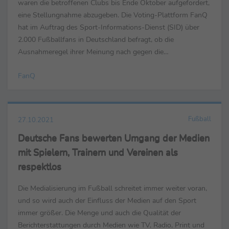
waren die betroffenen Clubs bis Ende Oktober aufgefordert,
eine Stellungnahme abzugeben. Die Voting-Plattform FanQ
hat im Auftrag des Sport-Informations-Dienst (SID) über
2.000 Fußballfans in Deutschland befragt, ob die
Ausnahmeregel ihrer Meinung nach gegen die
Wettbewerbsgleichheit verstößt und wie sie generell zur
FanQ
50+1-Regel ...
Fußball
27.10.2021
Deutsche Fans bewerten Umgang der Medien
mit Spielern, Trainern und Vereinen als
respektlos
Die Medialisierung im Fußball schreitet immer weiter voran,
und so wird auch der Einfluss der Medien auf den Sport
immer größer. Die Menge und auch die Qualität der
Berichterstattungen durch Medien wie TV, Radio, Print und