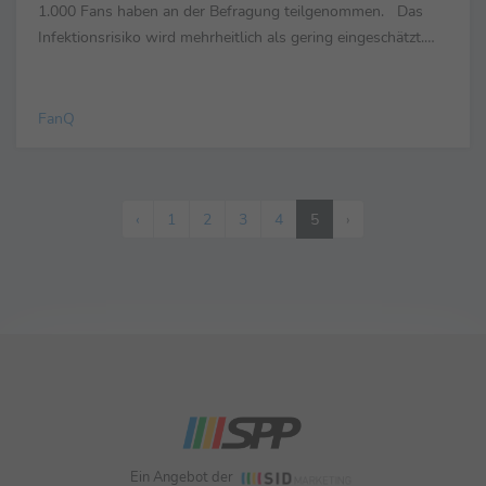
1.000 Fans haben an der Befragung teilgenommen. Das
Infektionsrisiko wird mehrheitlich als gering eingeschätzt.
Demnach würden sich 68,0 % der Fans im Stadion...
FanQ
‹
1
2
3
4
5
›
Ein Angebot der