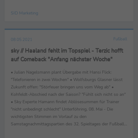
SID Marketing
Fußball
08.05.2021
sky // Haaland fehlt im Topspiel - Terzic hofft
auf Comeback "Anfang nächster Woche"
• Julian Nagelsmann plant Übergabe mit Hansi Flick:
"Telefonieren in zwei Wochen" • Wolfsburgs Glasner lässt
Zukunft offen: "Störfeuer bringen uns vom Weg ab" •
Kohfeldt-Abschied nach der Saison? "Fühlt sich nicht so an"
• Sky Experte Hamann findet Ablösesummen für Trainer
"nicht unbedingt schlecht" Unterföhring, 08. Mai - Die
wichtigsten Stimmen im Vorlauf zu den
Samstagnachmittagspartien des 32. Spieltages der Fußball-
Bundesliga bei Sky. Oliver Glasner (Trainer VfL Wolfsburg...