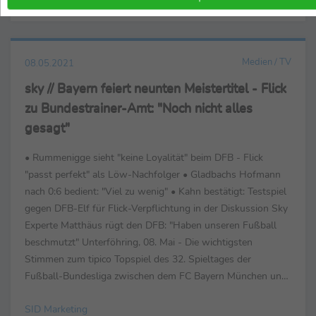
SID Marketing
Medien / TV
08.05.2021
sky // Bayern feiert neunten Meistertitel - Flick
zu Bundestrainer-Amt: "Noch nicht alles
gesagt"
• Rummenigge sieht "keine Loyalität" beim DFB - Flick
"passt perfekt" als Löw-Nachfolger • Gladbachs Hofmann
nach 0:6 bedient: "Viel zu wenig" • Kahn bestätigt: Testspiel
gegen DFB-Elf für Flick-Verpflichtung in der Diskussion Sky
Experte Matthäus rügt den DFB: "Haben unseren Fußball
beschmutzt" Unterföhring, 08. Mai - Die wichtigsten
Stimmen zum tipico Topspiel des 32. Spieltages der
Fußball-Bundesliga zwischen dem FC Bayern München und
Borussia Mönchengladbach (6:0) bei Sky. ...
SID Marketing