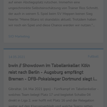
auf einen Abstiegsplatz rutschen. Immerhin eine
ungeschminkte Selbsteinschätzung von Trainer Rico Schmitt,
der auch in seinem 5. Spiel beim SV Meppen keinen Sieg
feierte: "Meine Bilanz ist skandalös aktuell. Trotzdem haben
wir noch ein Spiel und diese Chance werden wir nutzen."
Auch bei Torwart Domaschke ...
SID Marketing
Fußball
14.05.2021
bwin // Showdown im Tabellenkeller: Köln
reist nach Berlin - Augsburg empfängt
Bremen - DFB-Pokalsieger Dortmund siegt in
Mainz
Gibraltar, 14. Mai 2021 (pps) - Fünfkampf im Tabellenkeller -
welches Team belegt Platz 17 und begleitet Schalke 04
direkt in Liga 2, wer hofft mit Platz 16 und der Relegation
weiter auf den Klassenverbleib und welche Teams retten