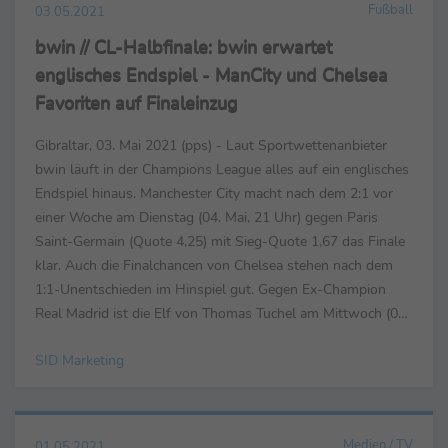
Fußball
03.05.2021
bwin // CL-Halbfinale: bwin erwartet
englisches Endspiel - ManCity und Chelsea
Favoriten auf Finaleinzug
Gibraltar, 03. Mai 2021 (pps) - Laut Sportwettenanbieter
bwin läuft in der Champions League alles auf ein englisches
Endspiel hinaus. Manchester City macht nach dem 2:1 vor
einer Woche am Dienstag (04. Mai, 21 Uhr) gegen Paris
Saint-Germain (Quote 4,25) mit Sieg-Quote 1,67 das Finale
klar. Auch die Finalchancen von Chelsea stehen nach dem
1:1-Unentschieden im Hinspiel gut. Gegen Ex-Champion
Real Madrid ist die Elf von Thomas Tuchel am Mittwoch (05.
Mai, 21 Uhr) mit Quote 2,25 knapp favorisiert...
SID Marketing
Medien / TV
01.05.2021