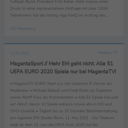
Fußball-Bund. Präsident Fritz Keller steht massiv unter
Druck. In einer repräsentativen Umfrage mit über 1.834
Teilnehmern hat die Voting-App FanQ im Auftrag des
Sport-Informations- Dienst (SID) Deutschlands Fuß...
SID Marketing
Medien / TV
11.05.2021
MagentaSport // Mehr EM geht nicht: Alle 51
UEFA EURO 2020 Spiele nur bei MagentaTV!
• MagentaTV EURO Team u.a. mit Johannes B. Kerner als
Moderator • Michael Ballack und Fredi Bobic als Experten
sowie Wolff Fuss als Kommentator • Alle 51 Spiele live und
auf Abruf, davon 10 Spiele exklusiv sowie alle in HD und
UHD-Qualität • Täglich bis zu 10 Stunden Berichterstattung
aus eigenem EM-Studio Bonn, 11. Mai 2021 - Die Telekom
zeigt ab dem 11. Juni die UEFA Euro 2020 live bei