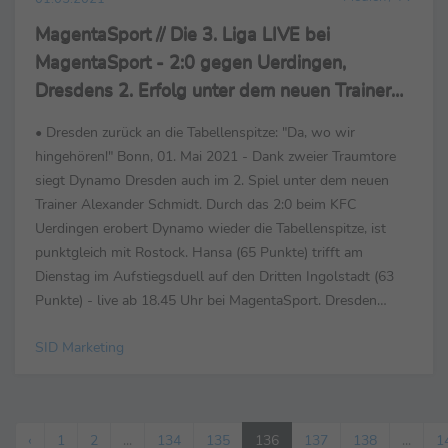
MagentaSport // Die 3. Liga LIVE bei
MagentaSport - 2:0 gegen Uerdingen,
Dresdens 2. Erfolg unter dem neuen Trainer
Schmidt
• Dresden zurück an die Tabellenspitze: "Da, wo wir
hingehören!" Bonn, 01. Mai 2021 - Dank zweier Traumtore
siegt Dynamo Dresden auch im 2. Spiel unter dem neuen
Trainer Alexander Schmidt. Durch das 2:0 beim KFC
Uerdingen erobert Dynamo wieder die Tabellenspitze, ist
punktgleich mit Rostock. Hansa (65 Punkte) trifft am
Dienstag im Aufstiegsduell auf den Dritten Ingolstadt (63
Punkte) - live ab 18.45 Uhr bei MagentaSport. Dresden
gastiert in Verl. "Perfekt ist noch nichts", meinte Dresdens ...
SID Marketing
‹
1
2
...
134
135
136
137
138
...
1