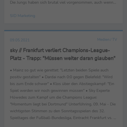
Die Jungs haben sich brutal viel vorgenommen, auch wenn
das überhaupt nicht so ausgesehen hat." ...
SID Marketing
Medien / TV
09.05.2021
sky // Frankfurt verliert Champions-League-
Platz - Trapp: "Müssen weiter daran glauben"
• Mainz so gut wie gerettet: "Letzten beiden Spiele auch
positiv gestalten" • Dardai nach 0:0 gegen Bielefeld: "Wird
bis zum Ende schwer" • Klos über den Abstiegskampf: "Ein
Spiel werden wir noch gewinnen müssen" • Sky Experte
Höwedes zum Kampf um die Champions League:
"Momentum liegt bei Dortmund" Unterföhring, 09. Mai - Die
wichtigsten Stimmen zu den Sonntagsspielen des 32.
Spieltages der Fußball-Bundesliga, Eintracht Frankfurt vs. 1.
FSV Mainz 05 (1:1) sowie Hertha BSC vs. ...