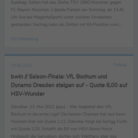
Spieltag. Selten hat das Derby TSV 1860 München gegen
FC Bayern München 2 (beide Partien am Sonntag, ab 13.45
Uhr live bei MagentaSport) unter solchen Vorzeichen
gestanden: Sechzig kann als Dritter mit 65 Punkten vom
Aufstieg träumen – muss also gewinnen, Bayerns Zweite ...
SID Marketing
Fußball
13.05.2021
bwin // Saison-Finale: VfL Bochum und
Dynamo Dresden steigen auf - Quote 6,00 auf
HSV-Wunder
Gibraltar, 13. Mai 2021 (pps) - Wer begleitet den VfL
Bochum in die erste Liga? Die besten Chancen hat laut bwin
Holstein Kiel mit Quote 1,12. Dahinter folgt die SpVgg Fürth
mit Quote 2,25. Schafft die Elf von HSV-Ikone Horst
Hrubesch die Sensation, dürfen sich Wettfans über das