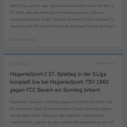
sich? Eng wird es laut Sportwettenanbieter bwin für den 1.
FC Köln, der das Ranking mit Abstiegsquote 1,65 vor
Arminia Bielefeld (2,40), Werder Bremen (3,20) und dem FC
Augsburg (6,00) anführt. Dass die Berliner Hertha absteigt,
hält bwin mit Quote 34,00 eher für...
SID Marketing
Medien / TV
14.05.2021
MagentaSport // 37. Spieltag in der 3.Liga
komplett live bei MagentaSport: TSV 1860
gegen FCC Bayern am Sonntag brisant
Geplanter Dynamo-Aufstieg gegen Schmidts Ex-Klub, der
ihn rauswarf Dass Dresdens neuer Trainer Schmidt gegen
seinen alten Klub Türkgücü den direkten Aufstieg klar
machen kann, gehört zu den echten Besonderheiten am 37.