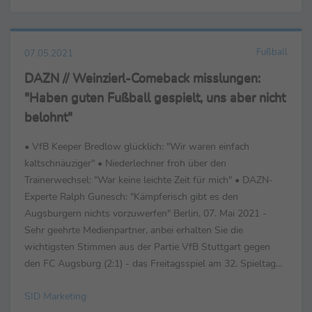
Fußball
07.05.2021
DAZN // Weinzierl-Comeback misslungen:
"Haben guten Fußball gespielt, uns aber nicht
belohnt"
• VfB Keeper Bredlow glücklich: "Wir waren einfach
kaltschnäuziger" • Niederlechner froh über den
Trainerwechsel: "War keine leichte Zeit für mich" • DAZN-
Experte Ralph Gunesch: "Kämpferisch gibt es den
Augsburgern nichts vorzuwerfen" Berlin, 07. Mai 2021 -
Sehr geehrte Medienpartner, anbei erhalten Sie die
wichtigsten Stimmen aus der Partie VfB Stuttgart gegen
den FC Augsburg (2:1) - das Freitagsspiel am 32. Spieltag
der Fußball-Bundesliga live bei DAZN. Pellegrino Matarazzo
SID Marketing
(...