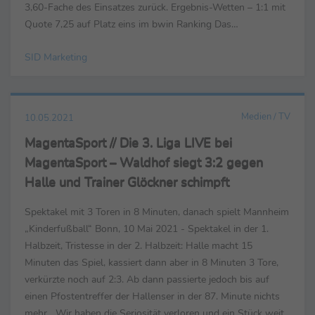
3,60-Fache des Einsatzes zurück. Ergebnis-Wetten – 1:1 mit
Quote 7,25 auf Platz eins im bwin Ranking Das
wahrscheinlichste Ergebnis ist laut bwin ein 1:1 (Quote 7,...
SID Marketing
Medien / TV
10.05.2021
MagentaSport // Die 3. Liga LIVE bei
MagentaSport – Waldhof siegt 3:2 gegen
Halle und Trainer Glöckner schimpft
Spektakel mit 3 Toren in 8 Minuten, danach spielt Mannheim
„Kinderfußball“ Bonn, 10 Mai 2021 - Spektakel in der 1.
Halbzeit, Tristesse in der 2. Halbzeit: Halle macht 15
Minuten das Spiel, kassiert dann aber in 8 Minuten 3 Tore,
verkürzte noch auf 2:3. Ab dann passierte jedoch bis auf
einen Pfostentreffer der Hallenser in der 87. Minute nichts
mehr. „Wir haben die Seriosität verloren und ein Stück weit