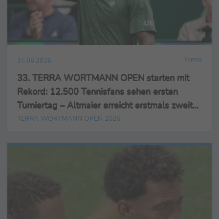
Tennis
15.06.2026
33. TERRA WORTMANN OPEN starten mit
Rekord: 12.500 Tennisfans sehen ersten
Turniertag – Altmaier erreicht erstmals zweite
Runde – Zverev greift am Dienstag im Einzel
TERRA WORTMANN OPEN 2026
ein