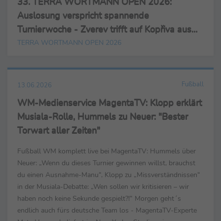
33. TERRA WORTMANN OPEN 2026:
Auslosung verspricht spannende
Turnierwoche - Zverev trifft auf Kopřiva aus
Tschechien
TERRA WORTMANN OPEN 2026
Fußball
13.06.2026
WM-Medienservice MagentaTV: Klopp erklärt
Musiala-Rolle, Hummels zu Neuer: "Bester
Torwart aller Zeiten"
Fußball WM komplett live bei MagentaTV: Hummels über
Neuer: „Wenn du dieses Turnier gewinnen willst, brauchst
du einen Ausnahme-Manu“, Klopp zu „Missverständnissen“
in der Musiala-Debatte: „Wen sollen wir kritisieren – wir
haben noch keine Sekunde gespielt?!“ Morgen geht´s
endlich auch fürs deutsche Team los - MagentaTV-Experte