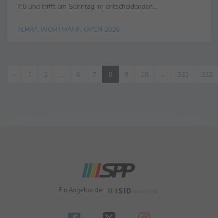
7:6 und trifft am Sonntag im entscheidenden
Qualifikationsspiel um einen Platz im Hauptfeld auf seinen
TERRA WORTMANN OPEN 2026
nächsten Gegner. ...
‹
1
2
...
6
7
8
9
10
...
331
332
Ein Angebot der