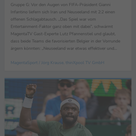
Gruppe G: Vor den Augen von FIFA-Präsident Gianni
Infantino liefern sich Iran und Neuseeland mit 2:2 einen
offenen Schlagabtausch. „Das Spiel war vom
Entertainment-Faktor ganz oben mit dabei“, schwärmt
MagentaTV Gast-Experte Lutz Pfannenstiel und glaubt,
dass beide Teams die favorisierten Belgier in der Vorrunde
ärgern könnten: „Neuseeland war etwas effektiver und
körperlich etwas stärker. Aber Iran hat gezeigt, dass die
MagentaSport / Jörg Krause, thinXpool TV GmbH
Mentalit...