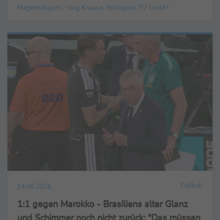
MagentaSport / Jörg Krause, thinXpool TV GmbH
Fußball
14.06.2026
1:1 gegen Marokko - Brasiliens alter Glanz
und Schimmer noch nicht zurück: "Das müssen