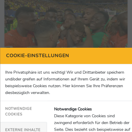
COOKIE-EINSTELLUNGEN
Ihre Privatsphäre ist uns wichtig! Wir und Drittanbieter speichern
und/oder greifen auf Informationen auf Ihrem Gerät zu, indem wir
Fußball
15.06.2026
beispielsweise Cookies nutzen. Hier können Sie Ihre Präferenzen
„Deutschland wird die Gruppe gewinnen!“
diesbezüglich verwalten.
Hummels-Prognose und -Warnung: „Die
nächsten beiden Spiele werden ein ganz
Notwendige Cookies
NOTWENDIGE
anderes Kaliber“ – Elfenbeinküste jubelt dank
MagentaSport / Jörg Krause, thinXpool TV GmbH
COOKIES
Diese Kategorie von Cookies sind
Amad Diallos Joker-Tor
zwingend erforderlich für den Betrieb der
Seite. Dies bezieht sich beispielsweise auf
EXTERNE INHALTE