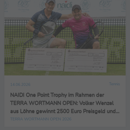
Tennis
14.06.2026
NAIDI One Point Trophy im Rahmen der
TERRA WORTMANN OPEN: Volker Wenzel
aus Löhne gewinnt 2500 Euro Preisgeld und
Zverev-Tennisschläger – auch Prominente und
TERRA WORTMANN OPEN 2026
Profis schlagen im Feld auf