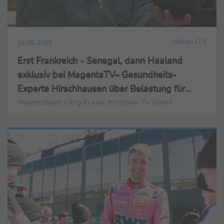
Medien / TV
16.06.2026
Erst Frankreich - Senegal, dann Haaland
exklusiv bei MagentaTV– Gesundheits-
Experte Hirschhausen über Belastung für
WM-Profis: "Vierzehn von 16 Stadien sind
MagentaSport / Jörg Krause, thinXpool TV GmbH
hitzegefährdet"