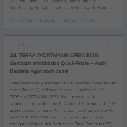
Mats Hummels liefert im New Yorker Studio seine
Einschätzung zur Lage im deutschen Tor, also zu Manuel
Neuer. „Wenn du dieses Turnier gewinnen ...
MagentaSport / Jörg Krause, thinXpool TV GmbH
Tennis
13.06.2026
33. TERRA WORTMANN OPEN 2026:
Gentzsch erreicht das Quali-Finale – Auch
Bautista Agut noch dabei
Halle/Westfalen. Ausschließlich die Favoriten haben sich am
ersten Tag der Qualifikation für das Hauptfeld der 33.
TERRA WORTMANN OPEN durchgesetzt. Nach
seinem Debüt bei den French Open darf Tom Gentzsch (ATP
229) nun auch auf seine Premiere im Hauptfeld der TERRA
WORTMANN OPEN hoffen. Der 22-jährige deutsche
Youngster besiegte den Portugiesen Tiago Pereira mit 7:5,