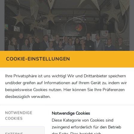
COOKIE-EINSTELLUNGEN
Ihre Privatsphäre ist uns wichtig! Wir und Drittanbieter speichern
und/oder greifen auf Informationen auf Ihrem Gerät zu, indem wir
beispielsweise Cookies nutzen. Hier können Sie Ihre Präferenzen
Fußball
18.11.2022
diesbezüglich verwalten.
Fußball stiftet Zukunft: Fußball-Stiftungen
gründen gemeinsame Dachorganisation
Notwendige Cookies
NOTWENDIGE
DFL Stiftung
COOKIES
Diese Kategorie von Cookies sind
zwingend erforderlich für den Betrieb
der Seite. Dies bezieht sich