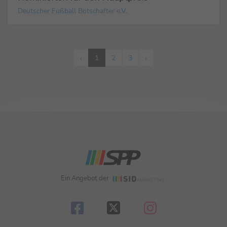
Deutscher Fußball Botschafter e.V.
‹
1
2
3
›
Ein Angebot der