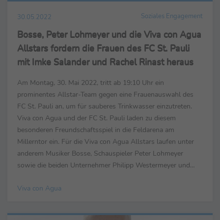
Soziales Engagement
30.05.2022
Bosse, Peter Lohmeyer und die Viva con Agua
Allstars fordern die Frauen des FC St. Pauli
mit Imke Salander und Rachel Rinast heraus
Am Montag, 30. Mai 2022, tritt ab 19:10 Uhr ein
prominentes Allstar-Team gegen eine Frauenauswahl des
FC St. Pauli an, um für sauberes Trinkwasser einzutreten.
Viva con Agua und der FC St. Pauli laden zu diesem
besonderen Freundschaftsspiel in die Feldarena am
Millerntor ein. Für die Viva con Agua Allstars laufen unter
anderem Musiker Bosse, Schauspieler Peter Lohmeyer
sowie die beiden Unternehmer Philipp Westermeyer und
Tarek Müller auf. Der FC St. Pauli wird zum Beispiel durch
Viva con Agua
die Profifuß...