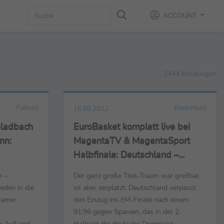
ACCOUNT
2444 Meldungen
Fußball
Basketball
16.09.2022
Gladbach
EuroBasket komplett live bei
nn:
MagentaTV & MagentaSport
Halbfinale: Deutschland –
Spanien 91:96
h –
Der ganz große Titel-Traum war greifbar,
eden in die
ist aber zerplatzt. Deutschland verpasst
ramer
den Einzug ins EM-Finale nach einem
r
91:96 gegen Spanien, das in der 2.
im Auf und
Halbzeit die deutsche Dominanz