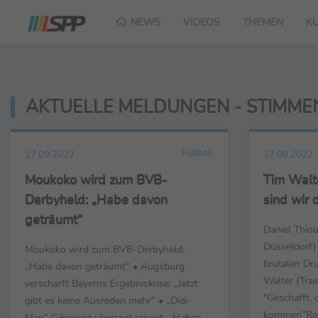
NEWS
VIDEOS
THEMEN
K
AKTUELLE MELDUNGEN - STIMME
Fußball
17.09.2022
17.09.2022
Moukoko wird zum BVB-
Tim Walt
Derbyheld: „Habe davon
sind wir 
geträumt“
Daniel Thiou
Düsseldorf)
Moukoko wird zum BVB-Derbyheld:
brutalen Dr
„Habe davon geträumt“ • Augsburg
Walter (Trai
verschärft Bayerns Ergebniskrise: „Jetzt
"Geschafft,
gibt es keine Ausreden mehr“ • „Didi-
kommen“Robe
Man“ Gikiewicz überragt erneut: „Haben