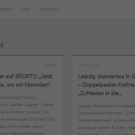
UNDEN
FAQ
KONTAKT
N
Fußball
17.09.2022
er auf SPORT1: „Jetzt
Leipzig chancenlos in 
da, wo wir hinwollen“
– Doppelpacker Hofma
„Zufrieden in die
ne (Trainer Fortuna
Länderspielpause“
 zum starken Gegner: „Haben
Leipzig chancenlos in Gladbac
uck aushalten müssen"Tim
Doppelpacker Hofmann: „Zufri
ner Hamburger SV) freut sich:
Länderspielpause“ • Zehner K
 dass Fans wieder gerne
überzeugt seinen Trainer: „Wa
rt Glatzel (Torschütze
fantastisch“ • Leipzig weiter 