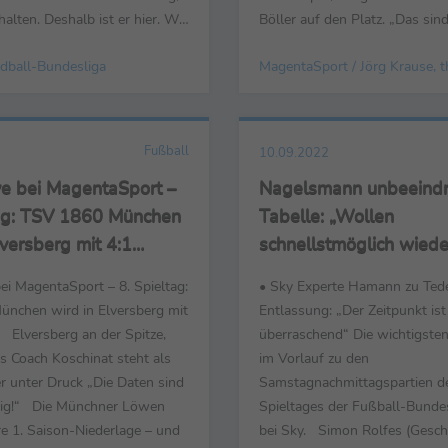
halten. Deshalb ist er hier. Wir
Böller auf den Platz. „Das sin
seinen Qualitäten. Die Saison
schönen Bilder. Ich wünsche 
dball-Bundesliga
g, seine Arbeitsbeschreibung
trotzdem, auch wenn es mome
lten und das hat er bei den
gut aussieht, alles Gute“, so 
 machen dürfen. Es würde
Davy Frick. Zwickau-Trainer J
.
freute sich nach dem ersten Sie
Fußball
10.09.2022
ive bei MagentaSport –
Nagelsmann unbeeindr
tag: TSV 1860 München
Tabelle: „Wollen
lversberg mit 4:1
schnellstmöglich wied
Überholen ansetzen.“
 bei MagentaSport – 8. Spieltag:
• Sky Experte Hamann zu Ted
nchen wird in Elversberg mit
Entlassung: „Der Zeitpunkt ist
t Elversberg an der Spitze,
überraschend“ Die wichtigst
s Coach Koschinat steht als
im Vorlauf zu den
er unter Druck „Die Daten sind
Samstagnachmittagspartien de
tig!“ Die Münchner Löwen
Spieltages der Fußball-Bunde
re 1. Saison-Niederlage – und
bei Sky. Simon Rolfes (Gesch