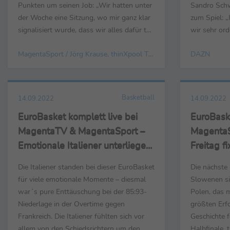
Punkten um seinen Job: „Wir hatten unter
Sandro Schwa
der Woche eine Sitzung, wo mir ganz klar
zum Spiel: „
signalisiert wurde, dass wir alles dafür tun
wir sehr ord
werden, um diesen Neu-Anfang
der Überlege
MagentaSport / Jörg Krause, thinXpool TV GmbH
DAZN
hoffentlich bald auch positiv gestalten zu
andere Torm
können.“ Rost weiter: „Es ist zu einfach,
können. In d
alles auf den Trainer zu schieben. Ich
dann mehr e
glaube, dass da zu ...
sein. Viele l
Basketball
14.09.2022
14.09.2022
EuroBasket komplett live bei
EuroBaske
MagentaTV & MagentaSport –
MagentaS
Emotionale Italiener unterliegen
Freitag fi
Frankreich in der Overtime
Deutschl
Die Italiener standen bei dieser EuroBasket
Die nächste
Uhr
für viele emotionale Momente – diesmal
Slowenen si
war´s pure Enttäuschung bei der 85:93-
Polen, das 
Niederlage in der Overtime gegen
größten Erfo
Frankreich. Die Italiener fühlten sich vor
Geschichte f
allem von den Schiedsrichtern um den
Halbfinale, 