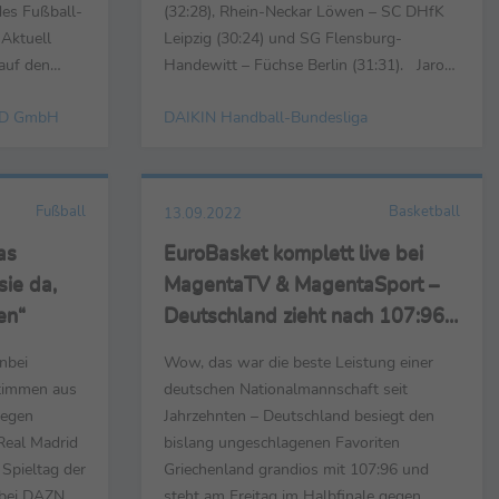
 des Fußball-
(32:28), Rhein-Neckar Löwen – SC DHfK
 Aktuell
Leipzig (30:24) und SG Flensburg-
auf den
Handewitt – Füchse Berlin (31:31). Jaron
Freitagabend
Siewert (Trainer Füchse Berlin) ... ... zum
D GmbH
DAIKIN Handball-Bundesliga
mmen. Mit
Spiel: „Beide Mannschaften haben alles
 vor dem
auf der Platte gelassen. Bis zum Ende war
chwarz den
es ein enges Ding. Mit dem Unentschieden
können, glaube ich, beide ...
Fußball
Basketball
13.09.2022
as
EuroBasket komplett live bei
ie da,
MagentaTV & MagentaSport –
en“
Deutschland zieht nach 107:96
gegen Griechenland ins
nbei
Wow, das war die beste Leistung einer
Halbfinale ein
Stimmen aus
deutschen Nationalmannschaft seit
gegen
Jahrzehnten – Deutschland besiegt den
Real Madrid
bislang ungeschlagenen Favoriten
 Spieltag der
Griechenland grandios mit 107:96 und
bei DAZN.
steht am Freitag im Halbfinale gegen