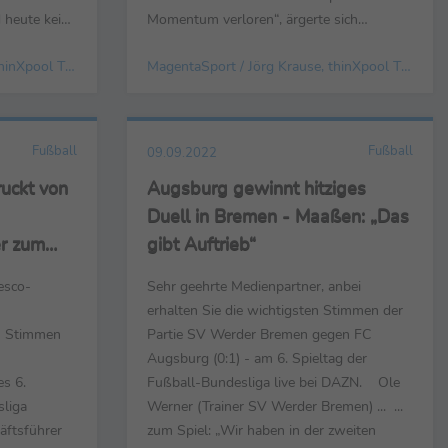
d heute keine
Momentum verloren“, ärgerte sich
Aue
Bundestrainer Gordie Herbert. „Wir haben
MagentaSport / Jörg Krause, thinXpool TV GmbH
MagentaSport / Jörg Krause, thinXpool TV GmbH
ntan nicht
in der 2. Halbzeit keinen guten Job
Zwickaus
gemacht“, auch Kapitän Dennis Schröder
oe Enochs
war nicht zufrieden mit der 2. Hälfte, fand
g...
trotzdem: „Im ...
Fußball
Fußball
09.09.2022
uckt von
Augsburg gewinnt hitziges
Duell in Bremen - Maaßen: „Das
er zum
gibt Auftrieb“
esco-
Sehr geehrte Medienpartner, anbei
erhalten Sie die wichtigsten Stimmen der
en Stimmen
Partie SV Werder Bremen gegen FC
Augsburg (0:1) - am 6. Spieltag der
s 6.
Fußball-Bundesliga live bei DAZN. Ole
sliga
Werner (Trainer SV Werder Bremen) ... ...
äftsführer
zum Spiel: „Wir haben in der zweiten