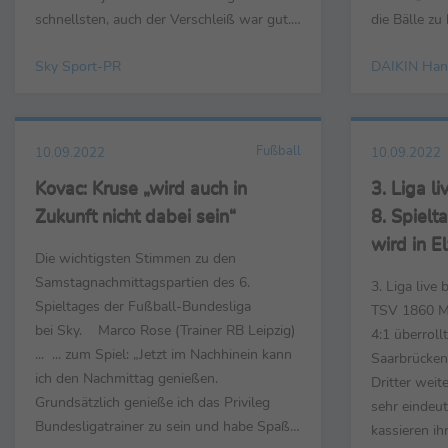
schnellsten, auch der Verschleiß war gut.
die Bälle zu 
Tolles Auto. Dann kam zum Schluss noch
wissen von 
Sky Sport-PR
DAIKIN Han
das Safety Car, leider kam es zu keinem
ist noch lan
Restart. Insgesamt war es ein sehr guter
ist Bälle ha
Tag.“ ... zur Aufholjagd in den ersten
Heimspielen
Runden: „Der ...
mich freuen..
Fußball
10.09.2022
10.09.2022
Kovac: Kruse „wird auch in
3. Liga l
Zukunft nicht dabei sein“
8. Spiel
wird in E
Die wichtigsten Stimmen zu den
überrollt
Samstagnachmittagspartien des 6.
3. Liga live
Spieltages der Fußball-Bundesliga
TSV 1860 Mü
bei Sky. Marco Rose (Trainer RB Leipzig)
4:1 überroll
... ... zum Spiel: „Jetzt im Nachhinein kann
Saarbrücken
ich den Nachmittag genießen.
Dritter weit
Grundsätzlich genieße ich das Privileg
sehr eindeu
Bundesligatrainer zu sein und habe Spaß
kassieren ih