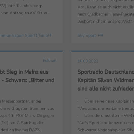
V) lobt Teamleistung:
Ab: „Kann es auch nicht erkläre
l von Anfang an da“Klaus
nach Gladbacher Hass-Plakate
stand Sport Fortuna
„Gehört nicht in unsere Welt“
 zu möglicher
Experten Matthäus erinnert K
ängerung: „Spricht nichts
mmunikation Sport1 GmbH
Sky Sport-PR
Thomas Müller: „War ein Freig
tin Harnik (SPORT1 Experte)
Unterföhring, 17. September 
„HSV steht zu Recht an der
wichtigsten Stimmen zum tipi
ing, ...
des 7. Spieltages ...
Fußball
16.09.2022
bt Sieg in Mainz aus
Sportradio Deutschland
nd
Kapitän Silvan Widmer
sind alle nicht zufriede
e Medienpartner, anbei
· Über seine neue Kapitänsro
e die wichtigsten Stimmen aus
"Versuche, meiner Linie treu z
sspiel 1. FSV Mainz 05 gegen
· Über die umstrittene WM i
1:1) am 7. Spieltag der
"Aufs Sportliche konzentriere
desliga live bei DAZN.
Schweizer Nationalspieler Si