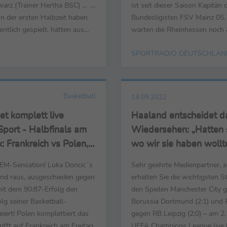
rz (Trainer Hertha BSC) ... ...
ist seit dieser Saison Kapitän
In der ersten Halbzeit haben
Bundesligisten FSV Mainz 05.
entlich gespielt, hätten aus
warten die Rheinhessen noch 
nheit noch die eine oder
ersten Heimsieg, der soll am 
SPORTRADIO DEUTSCHLAN
öglichkeit mehr kreieren
gegen Hertha BSC endlich ko
er zweiten Halbzeit war es
zehn Punkten belegt der FSV
in Ringkampf, um ehrlich zu
Duell mit Ex-Coach Sandro S
ange und ...
sechsten Platz, doch...
Basketball
14.09.2022
t komplett live
Haaland entscheidet d
port - Halbfinals am
Wiedersehen: „Hatten s
x: Frankreich vs Polen,
wo wir sie haben wollt
and vs Spanien ab 20
 EM-Sensation! Luka Doncic´s
Sehr geehrte Medienpartner, a
nd raus, ausgeschieden gegen
erhalten Sie die wichtigsten 
mit dem 90:87-Erfolg den
den Spielen Manchester City 
lg seiner Basketball-
Borussia Dortmund (2:1) und 
eiert! Polen komplettiert das
gegen RB Leipzig (2:0) – am 2.
trifft auf Frankreich am Freitag
UEFA Champions League live 