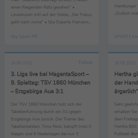
Hamburger S
einen fliegenden Rafa gesehen“ •
„Endlich ma
Leverkusen tritt auf der Stelle: „Der Fokus
Allofs (Vor
geht nach vorne“ • Sky Experte Hamann
Düsseldorf)
kanzelt Bayern ab: „Im Moment für mich
Vertragsverl
Sky Sport-PR
SPORT1 Ko
keine Mannschaft“ Unterföhring,
dagegen“Mar
17.September 2022 - Die wichtigsten
analysiert: 
Stimmen zu den
Spitze“ Isman
Samstagnachmittagspartien des 7.
Fußball
16.09.2022
16.09.2022
Spieltages...
3. Liga live bei MagentaSport –
Hertha gi
9. Spieltag: TSV 1860 München
der Hand - Schwarz: „Bitter u
– Erzgebirge Aue 3:1
ärgerlich“
Der TSV 1860 München holt sich die
Sehr geehrt
Tabellenführung durch ein 3:1 gegen
erhalten Si
Erzgebirge Aue zurück. Der Trainer des
dem Freitag
Tabellenletzten, Timo Rost, kämpft trotz 0
Hertha BSC (
Siegen und 6 Niederlagen bei nur 3
Fußball-Bun