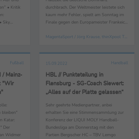
n“ • Kritik
durchbrach. Der Weltmeister leistete sich
n:
kaum mehr Fehler, spielt am Sonntag im
 • Sky
Finale gegen den Europameister Frankeich
ramer an
– live und exklusiv ab 20 Uhr bei
MagentaSport / Jörg Krause, thinXpool TV GmbH
eist”
MagentaSport. „In der Defense und bei
2022 - Die
den 3 Punkte Würfen haben sie uns weh
co Topspiel
getan. Wir waren in der Verteidigung
einfach nicht gut genug“, bilanzierte ...
Fußball
Handball
15.09.2022
 / Mainz-
HBL // Punkteteilung in
: "Wir
Flensburg - SG-Coach Siewert:
n"
„Alles auf der Platte gelassen“
lle:
Sehr geehrte Medienpartner, anbei
u bleiben"
erhalten Sie eine Stimmensammlung zur
n Katar:
Konferenz der LIQUI MOLY Handball-
n" Der
Bundesliga am Donnerstag mit den
lvan Widmer
Partien Bergischer HC – TBV Lemgo