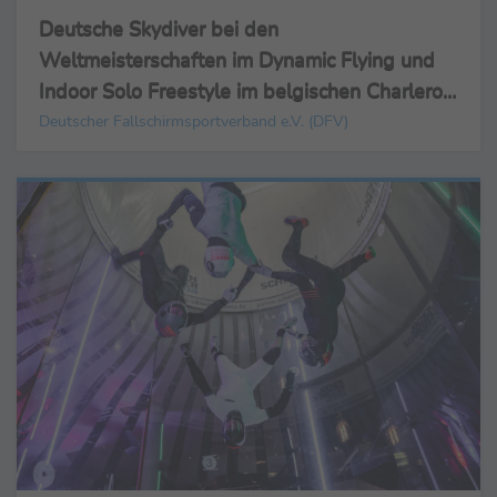
Deutsche Skydiver bei den
Weltmeisterschaften im Dynamic Flying und
Indoor Solo Freestyle im belgischen Charleroi
mit hervorragenden Leistungen
Deutscher Fallschirmsportverband e.V. (DFV)