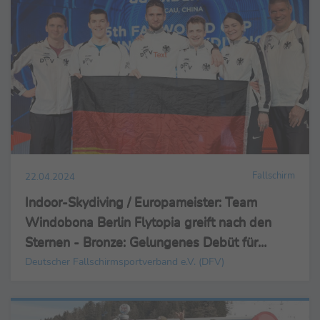
Fallschirm
22.04.2024
Indoor-Skydiving / Europameister: Team
Windobona Berlin Flytopia greift nach den
Sternen - Bronze: Gelungenes Debüt für
Germany im Dynamic 4-way
Deutscher Fallschirmsportverband e.V. (DFV)