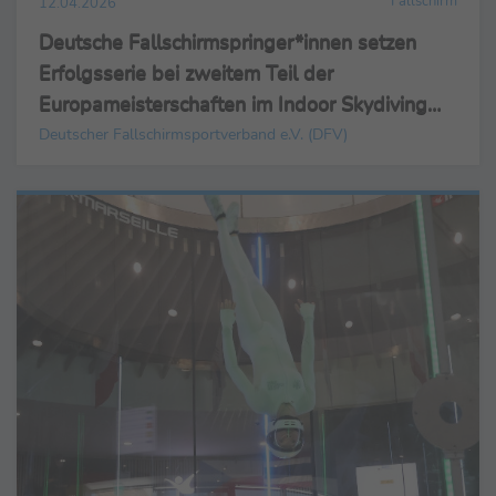
Fallschirm
12.04.2026
Deutsche Fallschirmspringer*innen setzen
Erfolgsserie bei zweitem Teil der
Europameisterschaften im Indoor Skydiving
mit zweimal Gold und einmal Bronze fort
Deutscher Fallschirmsportverband e.V. (DFV)