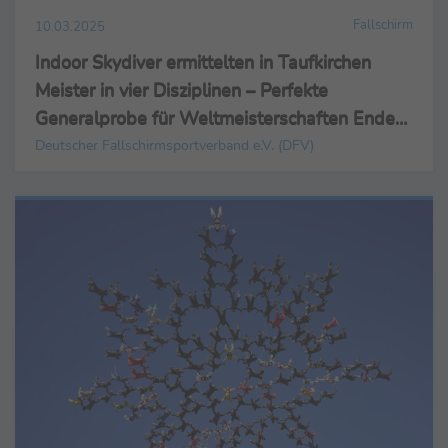
Fallschirm
10.03.2025
Indoor Skydiver ermittelten in Taufkirchen
Meister in vier Disziplinen – Perfekte
Generalprobe für Weltmeisterschaften Ende
April in Charleroi
Deutscher Fallschirmsportverband e.V. (DFV)