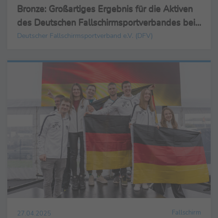
Bronze: Großartiges Ergebnis für die Aktiven
des Deutschen Fallschirmsportverbandes bei
Europameisterschaften im Ziel- und
Deutscher Fallschirmsportverband e.V. (DFV)
Stilspringen in Klatowy, Tschechien
Fallschirm
27.04.2025