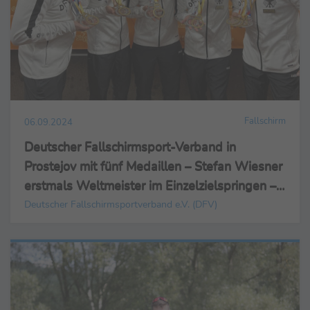
Fallschirm
06.09.2024
Deutscher Fallschirmsport-Verband in
Prostejov mit fünf Medaillen – Stefan Wiesner
erstmals Weltmeister im Einzelzielspringen –
Gold in der Mannschaftskombination
Deutscher Fallschirmsportverband e.V. (DFV)