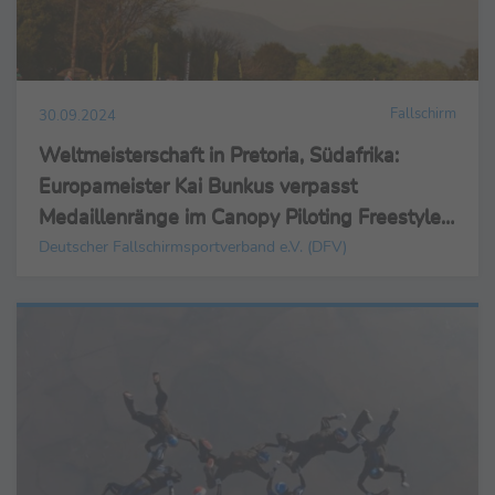
Fallschirm
30.09.2024
Weltmeisterschaft in Pretoria, Südafrika:
Europameister Kai Bunkus verpasst
Medaillenränge im Canopy Piloting Freestyle
als WM-Vierter knapp
Deutscher Fallschirmsportverband e.V. (DFV)