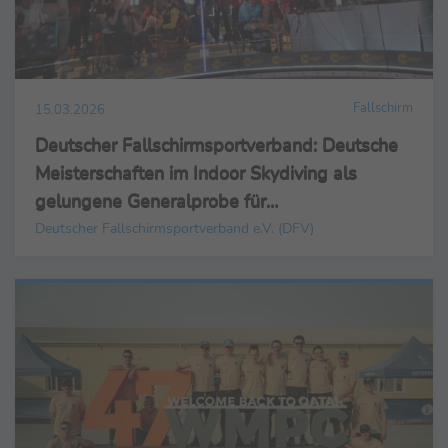
Fallschirm
15.03.2026
Deutscher Fallschirmsportverband: Deutsche
Meisterschaften im Indoor Skydiving als
gelungene Generalprobe für
Europameisterschaften – Weltmeisterschaften
Deutscher Fallschirmsportverband e.V. (DFV)
2027 in Deutschland