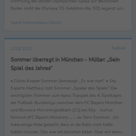
Eröffnung der letzten Olympischen Spiele auf deutschem
Boden steht die Olympia '72-Selektion des SID, ergänzt und
zum Leuchten gebracht durch passende Bilder aus dem ...
Sport-Informations-Dienst
Fußball
22.08.2022
Sommer überragt in München - Müller: „Sein
Spiel des Jahres“
• Gäste-Keeper Sommer überzeugt: „Es war hart“ • Sky
Experte Matthäus lobt Sommer: „Spieler des Spiels“ Die
wichtigsten Stimmen zum tipico Topspiel des 4. Spieltages
der Fußball-Bundesliga zwischen dem FC Bayern München
und Borussia Mönchengladbach (1:1) bei Sky. Joshua
Kimmich (FC Bayern München) ... ... zu Yann Sommer: „Ich
habe einige Male gedacht, dass er die Bälle nicht hätte
halten müssen. Das war ein bisschen bitter. Aber wir kennen