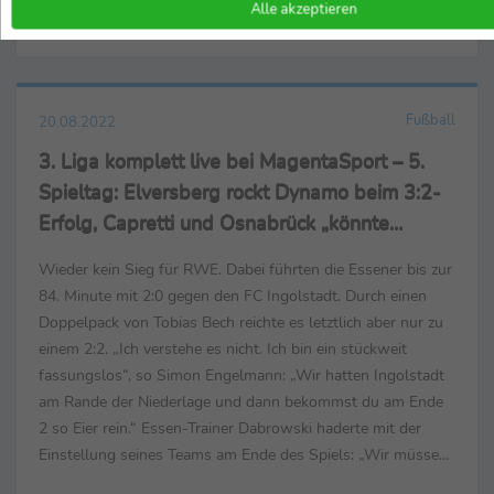
Alle akzeptieren
Sky Sport-PR
Fußball
20.08.2022
3. Liga komplett live bei MagentaSport – 5.
Spieltag: Elversberg rockt Dynamo beim 3:2-
Erfolg, Capretti und Osnabrück „könnte
passen“
Wieder kein Sieg für RWE. Dabei führten die Essener bis zur
84. Minute mit 2:0 gegen den FC Ingolstadt. Durch einen
Doppelpack von Tobias Bech reichte es letztlich aber nur zu
einem 2:2. „Ich verstehe es nicht. Ich bin ein stückweit
fassungslos“, so Simon Engelmann: „Wir hatten Ingolstadt
am Rande der Niederlage und dann bekommst du am Ende
2 so Eier rein.“ Essen-Trainer Dabrowski haderte mit der
Einstellung seines Teams am Ende des Spiels: „Wir müssen
das Tor mit unserem Leben ...