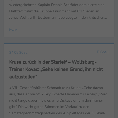
wiedergekehrten Kapitän Dennis Schröder dominierte eine
Halbzeit, führt die Gruppe J nunmehr mit 6:1 Siegen an.
Jonas Wohlfarth-Bottermann überzeugte in den kritischen
Phasen der 2. Halbzeit war "froh, dass wir gewonnen haben
bwin
- das ...
Fußball
24.08.2022
Kruse zurück in der Startelf – Wolfsburg-
Trainer Kovac: „Sehe keinen Grund, ihn nicht
aufzustellen“
• VfL-Geschäftsführer Schmadtke zu Kruse: „Gehe davon
aus, dass er bleibt“ • Sky Experte Hamann zu Leipzig: „Wird
nicht lange dauern, bis es eine Diskussion um den Trainer
gibt“ Die wichtigsten Stimmen im Vorlauf zu den
Samstagnachmittagspartien des 4. Spieltages der Fußball-