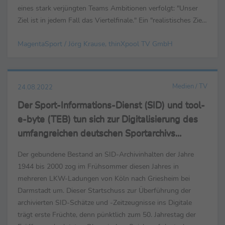
eines stark verjüngten Teams Ambitionen verfolgt: "Unser
Ziel ist in jedem Fall das Viertelfinale." Ein "realistisches Ziel"
für die WM in Dänemark - das sehen auch die...
MagentaSport / Jörg Krause, thinXpool TV GmbH
Medien / TV
24.08.2022
Der Sport-Informations-Dienst (SID) und tool-
e-byte (TEB) tun sich zur Digitalisierung des
umfangreichen deutschen Sportarchivs
zusammen
Der gebundene Bestand an SID-Archivinhalten der Jahre
1944 bis 2000 zog im Frühsommer diesen Jahres in
mehreren LKW-Ladungen von Köln nach Griesheim bei
Darmstadt um. Dieser Startschuss zur Überführung der
archivierten SID-Schätze und -Zeitzeugnisse ins Digitale
trägt erste Früchte, denn pünktlich zum 50. Jahrestag der