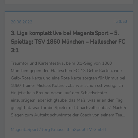
Fußball
20.08.2022
3. Liga komplett live bei MagentaSport – 5.
Spieltag: TSV 1860 München – Hallescher FC
3:1
Traumtor und Kartenfestival beim 3:1-Sieg von 1860
München gegen den Halleschen FC. 13 Gelbe Karten, eine
Gelb-Rote Karte und eine Rote Karte sorgten für Unmut bei
1860-Trainer Michael Köllner: „Es war schon schwierig. Ich
bin jetzt kein Freund davon, auf den Schiedsrichter
einzuprügeln, aber ich glaube, das Maß, was er an den Tag
gelegt hat, war für die Spieler nicht nachvollziehbar.“ Nach 5
Siegen zum Auftakt schwärmte der Coach von seinem Team:
„Das ist eine Mannschaft, die ist ...
MagentaSport / Jörg Krause, thinXpool TV GmbH