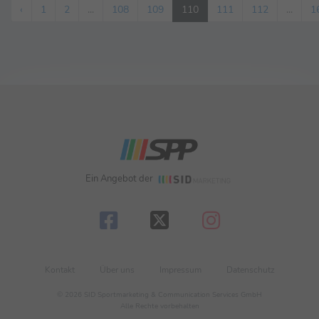
‹
1
2
...
108
109
110
111
112
...
1
Ein Angebot der
Kontakt
Über uns
Impressum
Datenschutz
© 2026 SID Sportmarketing & Communication Services GmbH
Alle Rechte vorbehalten