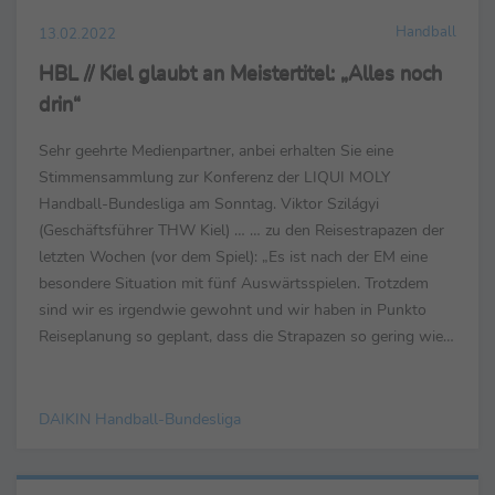
Handball
13.02.2022
HBL // Kiel glaubt an Meistertitel: „Alles noch
drin“
Sehr geehrte Medienpartner, anbei erhalten Sie eine
Stimmensammlung zur Konferenz der LIQUI MOLY
Handball-Bundesliga am Sonntag. Viktor Szilágyi
(Geschäftsführer THW Kiel) … … zu den Reisestrapazen der
letzten Wochen (vor dem Spiel): „Es ist nach der EM eine
besondere Situation mit fünf Auswärtsspielen. Trotzdem
sind wir es irgendwie gewohnt und wir haben in Punkto
Reiseplanung so geplant, dass die Strapazen so gering wie
möglich sind. Die kombinierte Reise nach Stuttgart hat uns ...
DAIKIN Handball-Bundesliga