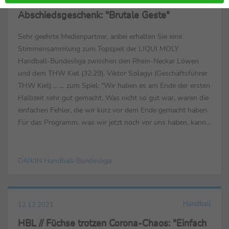
HBL // Kiel bezwingt Löwen - Schmid erhält
Abschiedsgeschenk: "Brutale Geste"
Sehr geehrte Medienpartner, anbei erhalten Sie eine
Stimmensammlung zum Topspiel der LIQUI MOLY
Handball-Bundesliga zwischen den Rhein-Neckar Löwen
und dem THW Kiel (32:29). Viktor Szilagyi (Geschäftsführer
THW Kiel) ... ... zum Spiel: "Wir haben es am Ende der ersten
Halbzeit sehr gut gemacht. Was nicht so gut war, waren die
einfachen Fehler, die wir kurz vor dem Ende gemacht haben.
Für das Programm, was wir jetzt noch vor uns haben, kann
das noch entscheidend werden. Das war ein bisschen ...
DAIKIN Handball-Bundesliga
Handball
12.12.2021
HBL // Füchse trotzen Corona-Chaos: "Einfach