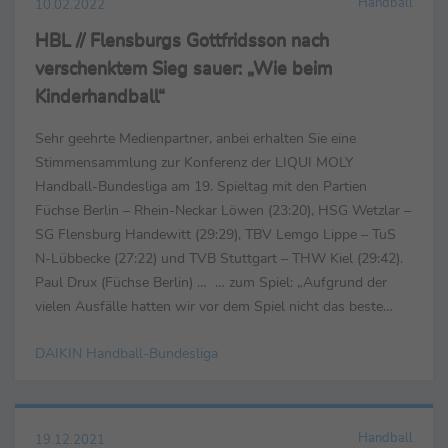
Handball
10.02.2022
HBL // Flensburgs Gottfridsson nach
verschenktem Sieg sauer: „Wie beim
Kinderhandball“
Sehr geehrte Medienpartner, anbei erhalten Sie eine
Stimmensammlung zur Konferenz der LIQUI MOLY
Handball-Bundesliga am 19. Spieltag mit den Partien
Füchse Berlin – Rhein-Neckar Löwen (23:20), HSG Wetzlar –
SG Flensburg Handewitt (29:29), TBV Lemgo Lippe – TuS
N-Lübbecke (27:22) und TVB Stuttgart – THW Kiel (29:42).
Paul Drux (Füchse Berlin) … … zum Spiel: „Aufgrund der
vielen Ausfälle hatten wir vor dem Spiel nicht das beste
Gefühl, aber wir haben das mit viel Kampf und ...
DAIKIN Handball-Bundesliga
Handball
19.12.2021