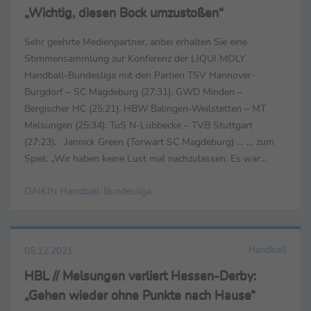
„Wichtig, diesen Bock umzustoßen“
Sehr geehrte Medienpartner, anbei erhalten Sie eine
Stimmensammlung zur Konferenz der LIQUI MOLY
Handball-Bundesliga mit den Partien TSV Hannover-
Burgdorf – SC Magdeburg (27:31), GWD Minden –
Bergischer HC (25:21), HBW Balingen-Weilstetten – MT
Melsungen (25:34), TuS N-Lübbecke – TVB Stuttgart
(27:23). Jannick Green (Torwart SC Magdeburg) … … zum
Spiel: „Wir haben keine Lust mal nachzulassen. Es war
allerdings ein schweres Spiel und ein harter Kampf. Die
DAIKIN Handball-Bundesliga
zweite Halbzeit haben ...
Handball
05.12.2021
HBL // Melsungen verliert Hessen-Derby:
„Gehen wieder ohne Punkte nach Hause“