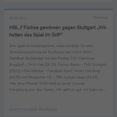
Handball
20.02.2022
HBL // Füchse gewinnen gegen Stuttgart „Wir
hatten das Spiel im Griff“
Sehr geehrte Medienpartner, anbei erhalten Sie eine
Stimmensammlung zur Konferenz der LIQUI MOLY
Handball-Bundesliga mit den Partien TSV Hannover-
Burgdorf – THW Kiel (26:29), Füchse Berlin – TVB Stuttgart
(29:22), HSG Wetzlar – Handball Sport Verein Hamburg
(26:25) und Bergischer HC – TBV Lemgo Lippe (32:27).
Filip Jicha (Trainer THW Kiel) zu seiner Corona-
Erkrankung (vor dem Spiel): „Mir geht es gut. Ich habe mich
heute morgen freigetestet und konnte dementsprechend
noch ...
DAIKIN Handball-Bundesliga