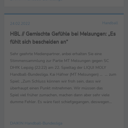
Handball
24.02.2022
HBL // Gemischte Gefühle bei Melsungen: „Es
fühlt sich bescheiden an“
Sehr geehrte Medienpartner, anbei erhalten Sie eine
Stimmensammlung zur Partie MT Melsungen gegen SC
DHfK Leipzig (22:22) am 22. Spieltag der LIQUI MOLY
Handball-Bundesliga. Kai Häfner (MT Melsungen) … … zum
Spiel: „Zum Schluss können wir froh sein, dass wir
überhaupt einen Punkt mitnehmen. Wir müssen das
Spiel viel früher zumachen, machen dann aber sehr viele
dumme Fehler. Es wäre fast schiefgegangen, deswegen
müssen wir mit dem Punkt eigentlich zufrieden sein. Aber...
DAIKIN Handball-Bundesliga