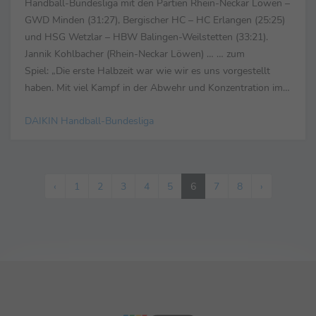
Handball-Bundesliga mit den Partien Rhein-Neckar Löwen –
GWD Minden (31:27), Bergischer HC – HC Erlangen (25:25)
und HSG Wetzlar – HBW Balingen-Weilstetten (33:21).
Jannik Kohlbacher (Rhein-Neckar Löwen) … … zum
Spiel: „Die erste Halbzeit war wie wir es uns vorgestellt
haben. Mit viel Kampf in der Abwehr und Konzentration im
Angriff. Nach dem Seitenwechsel war unsere Leistung wie ...
DAIKIN Handball-Bundesliga
‹
1
2
3
4
5
6
7
8
›