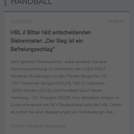
HANDBALL
Handball
10.03.2022
HBL // Bitter hält entscheidenden
Siebenmeter: „Der Sieg ist ein
Befreiungsschlag“
Sehr geehrte Medienpartner, anbei erhalten Sie eine
Stimmensammlung zur Konferenz der LIQUI MOLY
Handball-Bundesliga mit den Partien Bergischer HC –
TSV Hannover-Burgdorf(25:23), TuS N-Lübbecke –
GWD Minden (19:21) und Handball Sport Verein
Hamburg – HC Erlangen (30:29). Aus aktuellem Anlass: In
Zusammenarbeit mit SKY Deutschland setzt die HBL GmbH
ab sofort bei allen Begegnungen ein Sonderdesign des
Bundesligalogos ein. SKY Sport wird dieses neue Design in
DAIKIN Handball-Bundesliga
alle On-Air ...