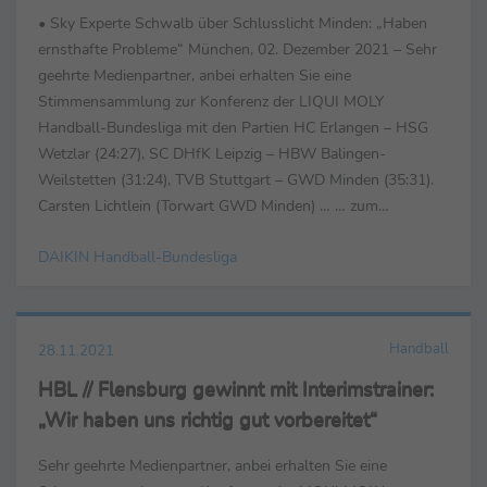
• Sky Experte Schwalb über Schlusslicht Minden: „Haben
ernsthafte Probleme“ München, 02. Dezember 2021 – Sehr
geehrte Medienpartner, anbei erhalten Sie eine
Stimmensammlung zur Konferenz der LIQUI MOLY
Handball-Bundesliga mit den Partien HC Erlangen – HSG
Wetzlar (24:27), SC DHfK Leipzig – HBW Balingen-
Weilstetten (31:24), TVB Stuttgart – GWD Minden (35:31).
Carsten Lichtlein (Torwart GWD Minden) … … zum
Spiel: „Wir haben nicht umgesetzt, was wir uns
DAIKIN Handball-Bundesliga
vorgenommen haben...
Handball
28.11.2021
HBL // Flensburg gewinnt mit Interimstrainer:
„Wir haben uns richtig gut vorbereitet“
Sehr geehrte Medienpartner, anbei erhalten Sie eine