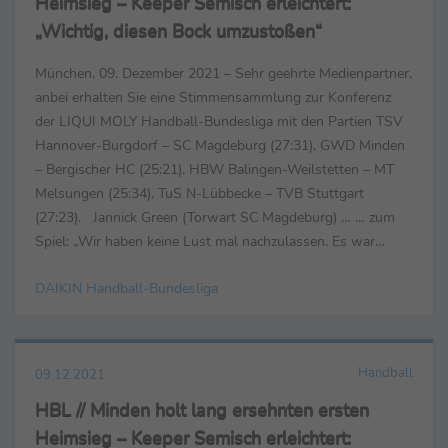
Heimsieg – Keeper Semisch erleichtert:
„Wichtig, diesen Bock umzustoßen“
München, 09. Dezember 2021 – Sehr geehrte Medienpartner,
anbei erhalten Sie eine Stimmensammlung zur Konferenz
der LIQUI MOLY Handball-Bundesliga mit den Partien TSV
Hannover-Burgdorf – SC Magdeburg (27:31), GWD Minden
– Bergischer HC (25:21), HBW Balingen-Weilstetten – MT
Melsungen (25:34), TuS N-Lübbecke – TVB Stuttgart
(27:23). Jannick Green (Torwart SC Magdeburg) … … zum
Spiel: „Wir haben keine Lust mal nachzulassen. Es war
allerdings ein schweres Spiel und ein harter ...
DAIKIN Handball-Bundesliga
Handball
09.12.2021
HBL // Minden holt lang ersehnten ersten
Heimsieg – Keeper Semisch erleichtert: