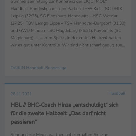
Stimmensammlung zur Konferenz der LIQUI MOLY
Handball-Bundesliga mit den Partien THW Kiel – SC DHfK
Leipzig (32:28), SG Flensburg-Handewitt – HSG Wetzlar
(27:25), TBV Lemgo Lippe – TSV Hannover-Burgdorf (31:33)
und GWD Minden – SC Magdeburg (26:31). Kay Smits (SC
Magdeburg) … … zum Spiel: „In der ersten Halbzeit hatten
wir es gut unter Kontrolle. Wir sind nicht scharf genug aus
der Halbzeit gekommen. Wir waren nicht ...
DAIKIN Handball-Bundesliga
Handball
28.11.2021
HBL // BHC-Coach Hinze „entschuldigt“ sich
für die zweite Halbzeit: „Das darf nicht
passieren“
Sehr geehrte Medienpartner, anbei erhalten Sie eine