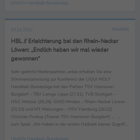
Ukraine zu sehen
DAIKIN Handball-Bundesliga
Handball
03.03.2022
HBL // Erleichterung bei den Rhein-Neckar
Löwen: „Endlich haben wir mal wieder
gewonnen“
Sehr geehrte Medienpartner, anbei erhalten Sie eine
Stimmensammlung zur Konferenz der LIQUI MOLY
Handball-Bundesliga mit den Partien TSV Hannover-
Burgdorf – TBV Lemgo Lippe (27:31), TVB Stuttgart –
HSG Wetzlar (26:26), GWD Minden – Rhein-Neckar Löwen
(31:33) und MT Melsungen – HSV Hamburg (26:22).
Christian Prokop (Trainer TSV Hannover-Burgdorf) … …
zum Spiel: „Wir haben in der ersten Halbzeit keinen Zugriff
in der Defensive bekommen, das haben wir uns ganz ...
DAIKIN Handball-Bundesliga