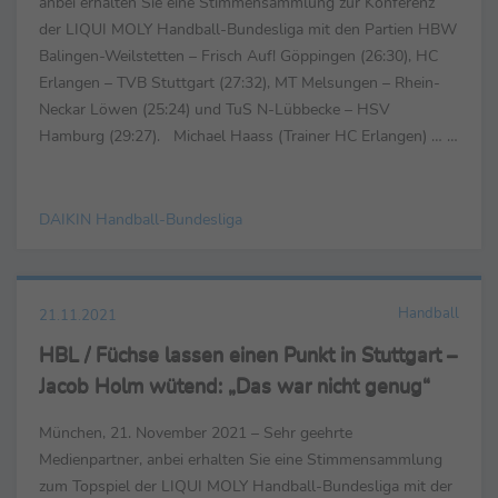
anbei erhalten Sie eine Stimmensammlung zur Konferenz
der LIQUI MOLY Handball-Bundesliga mit den Partien HBW
Balingen-Weilstetten – Frisch Auf! Göppingen (26:30), HC
Erlangen – TVB Stuttgart (27:32), MT Melsungen – Rhein-
Neckar Löwen (25:24) und TuS N-Lübbecke – HSV
Hamburg (29:27). Michael Haass (Trainer HC Erlangen) … …
zum Spiel: „Da gibt es nicht so ...
DAIKIN Handball-Bundesliga
Handball
21.11.2021
HBL / Füchse lassen einen Punkt in Stuttgart –
Jacob Holm wütend: „Das war nicht genug“
München, 21. November 2021 – Sehr geehrte
Medienpartner, anbei erhalten Sie eine Stimmensammlung
zum Topspiel der LIQUI MOLY Handball-Bundesliga mit der